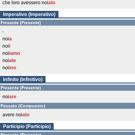
che loro avessero noi
ato
Imperativo (Imperativo)
Presente (Presente)
-
noi
a
noi
i
noi
iamo
noi
ate
noi
ino
Infinito (Infinitivo)
Presente (Presente)
noi
are
Passato (Compuesto)
avere noi
ato
Participio (Participio)
Presente (Presente)