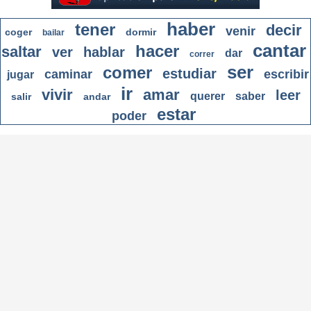
haber
tener
decir
venir
coger
dormir
bailar
cantar
hacer
saltar
ver
hablar
dar
correr
ser
comer
estudiar
caminar
escribir
jugar
ir
vivir
amar
leer
querer
saber
salir
andar
estar
poder