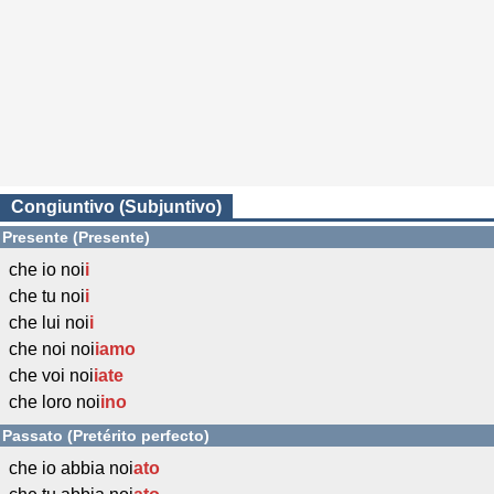
Congiuntivo (Subjuntivo)
Presente (Presente)
che io noi
i
che tu noi
i
che lui noi
i
che noi noi
iamo
che voi noi
iate
che loro noi
ino
Passato (Pretérito perfecto)
che io abbia noi
ato