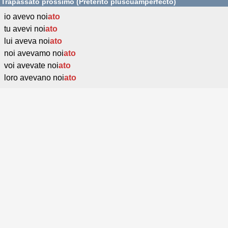
Trapassato prossimo (Pretérito pluscuamperfecto)
io avevo noi
ato
tu avevi noi
ato
lui aveva noi
ato
noi avevamo noi
ato
voi avevate noi
ato
loro avevano noi
ato