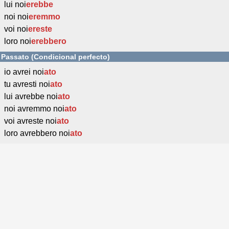
lui noi
erebbe
noi noi
eremmo
voi noi
ereste
loro noi
erebbero
Passato (Condicional perfecto)
io avrei noi
ato
tu avresti noi
ato
lui avrebbe noi
ato
noi avremmo noi
ato
voi avreste noi
ato
loro avrebbero noi
ato