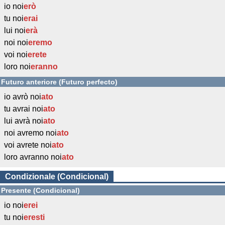
io noi
erò
tu noi
erai
lui noi
erà
noi noi
eremo
voi noi
erete
loro noi
eranno
Futuro anteriore (Futuro perfecto)
io avrò noi
ato
tu avrai noi
ato
lui avrà noi
ato
noi avremo noi
ato
voi avrete noi
ato
loro avranno noi
ato
Condizionale (Condicional)
Presente (Condicional)
io noi
erei
tu noi
eresti