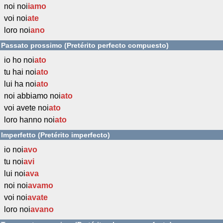
noi noi
iamo
voi noi
ate
loro noi
ano
Passato prossimo (Pretérito perfecto compuesto)
io ho noi
ato
tu hai noi
ato
lui ha noi
ato
noi abbiamo noi
ato
voi avete noi
ato
loro hanno noi
ato
Imperfetto (Pretérito imperfecto)
io noi
avo
tu noi
avi
lui noi
ava
noi noi
avamo
voi noi
avate
loro noi
avano