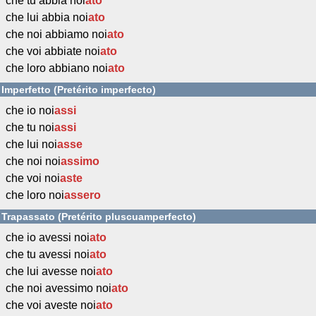
che tu abbia noi
ato
che lui abbia noi
ato
che noi abbiamo noi
ato
che voi abbiate noi
ato
che loro abbiano noi
ato
Imperfetto (Pretérito imperfecto)
che io noi
assi
che tu noi
assi
che lui noi
asse
che noi noi
assimo
che voi noi
aste
che loro noi
assero
Trapassato (Pretérito pluscuamperfecto)
che io avessi noi
ato
che tu avessi noi
ato
che lui avesse noi
ato
che noi avessimo noi
ato
che voi aveste noi
ato