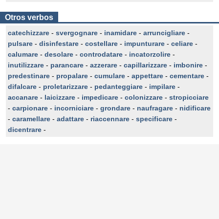
Otros verbos
catechizzare
-
svergognare
-
inamidare
-
arruncigliare
-
pulsare
-
disinfestare
-
costellare
-
impunturare
-
celiare
-
calumare
-
desolare
-
controdatare
-
incatorzolire
-
inutilizzare
-
parancare
-
azzerare
-
capillarizzare
-
imbonire
-
predestinare
-
propalare
-
cumulare
-
appettare
-
cementare
-
difalcare
-
proletarizzare
-
pedanteggiare
-
impilare
-
accanare
-
laicizzare
-
impedicare
-
colonizzare
-
stropicciare
-
carpionare
-
incorniciare
-
grondare
-
naufragare
-
nidificare
-
caramellare
-
adattare
-
riaccennare
-
specificare
-
dicentrare
-