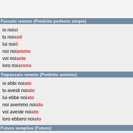
Passato remoto (Pretérito perfecto simple)
io noi
ai
tu noi
asti
lui noi
ò
noi noi
ammo
voi noi
aste
loro noi
arono
Trapassato remoto (Pretérito anterior)
io ebbi noi
ato
tu avesti noi
ato
lui ebbe noi
ato
noi avemmo noi
ato
voi aveste noi
ato
loro ebbero noi
ato
Futuro semplice (Futuro)