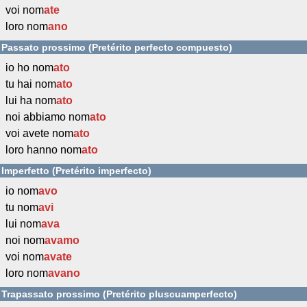
voi nom
ate
loro nom
ano
Passato prossimo (Pretérito perfecto compuesto)
io ho nom
ato
tu hai nom
ato
lui ha nom
ato
noi abbiamo nom
ato
voi avete nom
ato
loro hanno nom
ato
Imperfetto (Pretérito imperfecto)
io nom
avo
tu nom
avi
lui nom
ava
noi nom
avamo
voi nom
avate
loro nom
avano
Trapassato prossimo (Pretérito pluscuamperfecto)