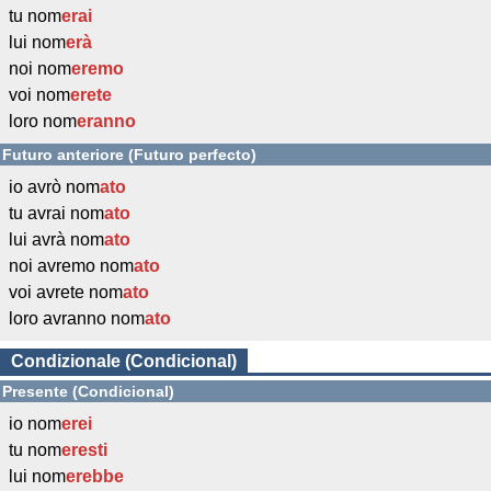
tu nom
erai
lui nom
erà
noi nom
eremo
voi nom
erete
loro nom
eranno
Futuro anteriore (Futuro perfecto)
io avrò nom
ato
tu avrai nom
ato
lui avrà nom
ato
noi avremo nom
ato
voi avrete nom
ato
loro avranno nom
ato
Condizionale (Condicional)
Presente (Condicional)
io nom
erei
tu nom
eresti
lui nom
erebbe