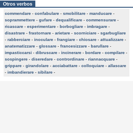
Otros verbos
commendare
-
confabulare
-
smobilitare
-
manducare
-
soprammettere
-
gufare
-
dequalificare
-
commensurare
-
ricascare
-
esperimentare
-
borbogliare
-
imbragare
-
disastrare
-
frastornare
-
arietare
-
scorniciare
-
sgarbugliare
-
rabberciare
-
inoculare
-
frangiare
-
chiosare
-
attualizzare
-
anatematizzare
-
glossare
-
francesizzare
-
barullare
-
impasticcarsi
-
dibruscare
-
incinerare
-
bordare
-
compilare
-
sospingere
-
diseredare
-
contrordinare
-
riannacquare
-
grippare
-
girandolare
-
acciabattare
-
colloquiare
-
allascare
-
imbandierare
-
sibilare
-