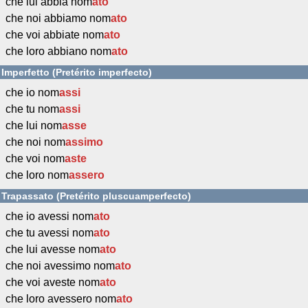
che lui abbia nom
ato
che noi abbiamo nom
ato
che voi abbiate nom
ato
che loro abbiano nom
ato
Imperfetto (Pretérito imperfecto)
che io nom
assi
che tu nom
assi
che lui nom
asse
che noi nom
assimo
che voi nom
aste
che loro nom
assero
Trapassato (Pretérito pluscuamperfecto)
che io avessi nom
ato
che tu avessi nom
ato
che lui avesse nom
ato
che noi avessimo nom
ato
che voi aveste nom
ato
che loro avessero nom
ato