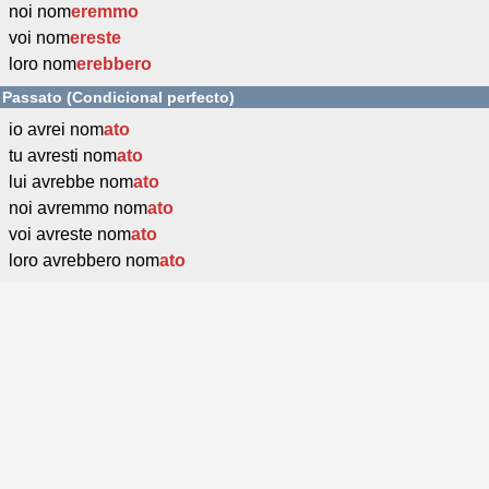
noi nom
eremmo
voi nom
ereste
loro nom
erebbero
Passato (Condicional perfecto)
io avrei nom
ato
tu avresti nom
ato
lui avrebbe nom
ato
noi avremmo nom
ato
voi avreste nom
ato
loro avrebbero nom
ato