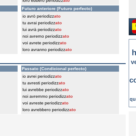
loro ebbero periodizz
ato
Futuro anteriore (Futuro perfecto)
io avrò periodizz
ato
tu avrai periodizz
ato
lui avrà periodizz
ato
noi avremo periodizz
ato
voi avrete periodizz
ato
loro avranno periodizz
ato
h
v
Passato (Condicional perfecto)
io avrei periodizz
ato
c
tu avresti periodizz
ato
lui avrebbe periodizz
ato
noi avremmo periodizz
ato
qu
voi avreste periodizz
ato
loro avrebbero periodizz
ato