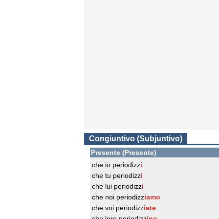
Congiuntivo (Subjuntivo)
Presente (Presente)
che io periodizz
i
che tu periodizz
i
che lui periodizz
i
che noi periodizz
iamo
che voi periodizz
iate
che loro periodizz
ino