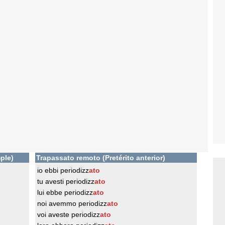
ple)
Trapassato remoto (Pretérito anterior)
io ebbi periodizz
ato
tu avesti periodizz
ato
lui ebbe periodizz
ato
noi avemmo periodizz
ato
voi aveste periodizz
ato