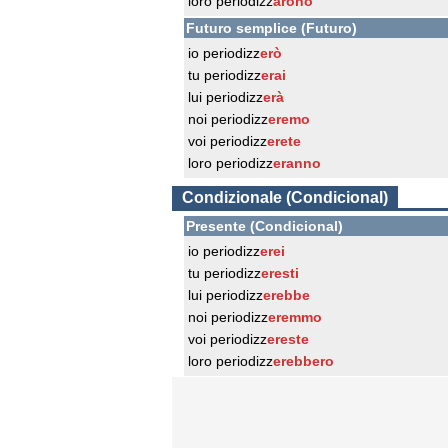
loro periodizz
arono
Futuro semplice (Futuro)
io periodizz
erò
tu periodizz
erai
lui periodizz
erà
noi periodizz
eremo
voi periodizz
erete
loro periodizz
eranno
Condizionale (Condicional)
Presente (Condicional)
io periodizz
erei
tu periodizz
eresti
lui periodizz
erebbe
noi periodizz
eremmo
voi periodizz
ereste
loro periodizz
erebbero