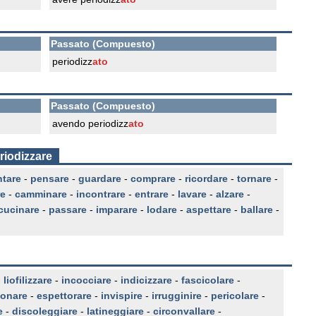
Passato (Compuesto)
periodizz
ato
Passato (Compuesto)
avendo periodizz
ato
riodizzare
ntare
-
pensare
-
guardare
-
comprare
-
ricordare
-
tornare
-
re
-
camminare
-
incontrare
-
entrare
-
lavare
-
alzare
-
cucinare
-
passare
-
imparare
-
lodare
-
aspettare
-
ballare
-
-
liofilizzare
-
incocciare
-
indicizzare
-
fascicolare
-
ionare
-
espettorare
-
invispire
-
irrugginire
-
pericolare
-
e
-
discoleggiare
-
latineggiare
-
circonvallare
-