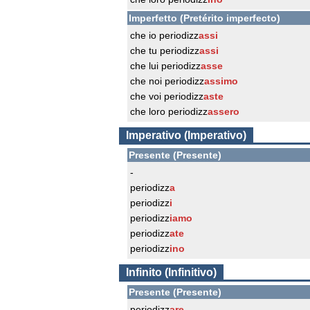
Imperfetto (Pretérito imperfecto)
che io periodizz
assi
che tu periodizz
assi
che lui periodizz
asse
che noi periodizz
assimo
che voi periodizz
aste
che loro periodizz
assero
Imperativo (Imperativo)
Presente (Presente)
-
periodizz
a
periodizz
i
periodizz
iamo
periodizz
ate
periodizz
ino
Infinito (Infinitivo)
Presente (Presente)
periodizz
are