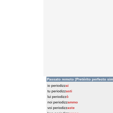
Passato remoto (Pretérito perfecto sim
io periodizz
ai
tu periodizz
asti
lui periodizz
ò
noi periodizz
ammo
voi periodizz
aste