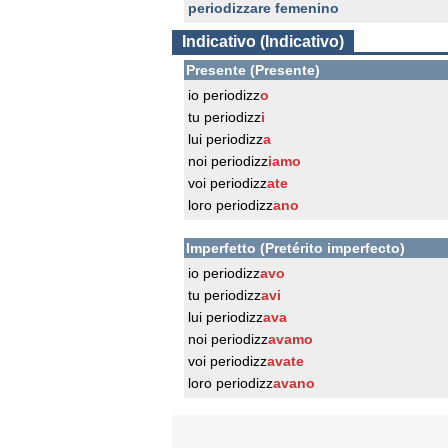
periodizzare femenino
Indicativo (Indicativo)
Presente (Presente)
io periodizz
o
tu periodizz
i
lui periodizz
a
noi periodizz
iamo
voi periodizz
ate
loro periodizz
ano
Imperfetto (Pretérito imperfecto)
io periodizz
avo
tu periodizz
avi
lui periodizz
ava
noi periodizz
avamo
voi periodizz
avate
loro periodizz
avano