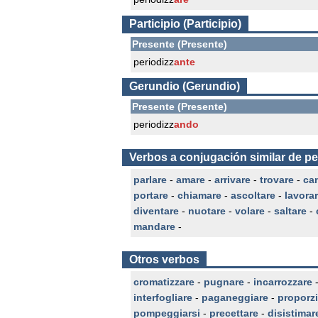
Participio (Participio)
Presente (Presente)
periodizz
ante
Gerundio (Gerundio)
Presente (Presente)
periodizz
ando
Verbos a conjugación similar de pe
parlare
-
amare
-
arrivare
-
trovare
-
ca
portare
-
chiamare
-
ascoltare
-
lavora
diventare
-
nuotare
-
volare
-
saltare
-
mandare
-
Otros verbos
cromatizzare
-
pugnare
-
incarrozzare
interfogliare
-
paganeggiare
-
proporz
pompeggiarsi
-
precettare
-
disistimar