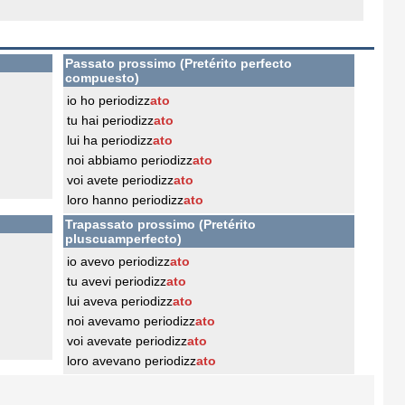
Passato prossimo (Pretérito perfecto
compuesto)
io ho periodizz
ato
tu hai periodizz
ato
lui ha periodizz
ato
noi abbiamo periodizz
ato
voi avete periodizz
ato
loro hanno periodizz
ato
Trapassato prossimo (Pretérito
pluscuamperfecto)
io avevo periodizz
ato
tu avevi periodizz
ato
lui aveva periodizz
ato
noi avevamo periodizz
ato
voi avevate periodizz
ato
loro avevano periodizz
ato