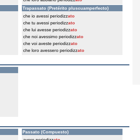
Trapassato (Pretérito pluscuamperfecto)
che io avessi periodizz
ato
che tu avessi periodizz
ato
che lui avesse periodizz
ato
che noi avessimo periodizz
ato
che voi aveste periodizz
ato
che loro avessero periodizz
ato
Passato (Compuesto)
avere periodizz
ato