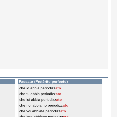
Passato (Pretérito perfecto)
che io abbia periodizz
ato
che tu abbia periodizz
ato
che lui abbia periodizz
ato
che noi abbiamo periodizz
ato
che voi abbiate periodizz
ato
che loro abbiano periodizz
ato