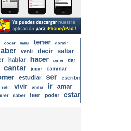
tener
coger
dormir
bailar
aber
decir
saltar
venir
hacer
er
hablar
dar
correr
cantar
caminar
jugar
ser
omer
estudiar
escribir
ir
vivir
amar
salir
andar
estar
leer
poder
erer
saber