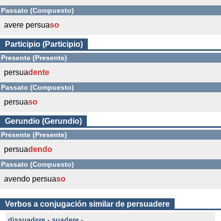
Passato (Compuesto)
avere persua
so
Participio (Participio)
Presente (Presente)
persua
dente
Passato (Compuesto)
persua
so
Gerundio (Gerundio)
Presente (Presente)
persua
dendo
Passato (Compuesto)
avendo persua
so
Verbos a conjugación similar de persuadere
dissuadere
-
suadere
-