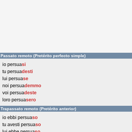
Passato remoto (Pretérito perfecto simple)
io persua
si
tu persua
desti
lui persua
se
noi persua
demmo
voi persua
deste
loro persua
sero
Trapassato remoto (Pretérito anterior)
io ebbi persua
so
tu avesti persua
so
lui ebbe persua
so