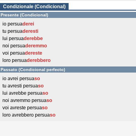
Condizionale (Condicional)
Presente (Condicional)
io persua
derei
tu persua
deresti
lui persua
derebbe
noi persua
deremmo
voi persua
dereste
loro persua
derebbero
Passato (Condicional perfecto)
io avrei persua
so
tu avresti persua
so
lui avrebbe persua
so
noi avremmo persua
so
voi avreste persua
so
loro avrebbero persua
so