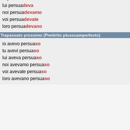
lui persua
deva
noi persua
devamo
voi persua
devate
loro persua
devano
Trapassato prossimo (Pretérito pluscuamperfecto)
io avevo persua
so
tu avevi persua
so
lui aveva persua
so
noi avevamo persua
so
voi avevate persua
so
loro avevano persua
so