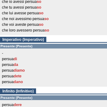
che io avessi persua
so
che tu avessi persua
so
che lui avesse persua
so
che noi avessimo persua
so
che voi aveste persua
so
che loro avessero persua
so
Imperativo (Imperativo)
Presente (Presente)
-
persua
di
persua
da
persua
diamo
persua
dete
persua
dano
Infinito (Infinitivo)
Presente (Presente)
persua
dere