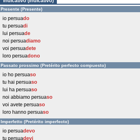
Indicativo (Indicativo)
Presente (Presente)
io persua
do
tu persua
di
lui persua
de
noi persua
diamo
voi persua
dete
loro persua
dono
Passato prossimo (Pretérito perfecto compuesto)
io ho persua
so
tu hai persua
so
lui ha persua
so
noi abbiamo persua
so
voi avete persua
so
loro hanno persua
so
Imperfetto (Pretérito imperfecto)
io persua
devo
tu persua
devi