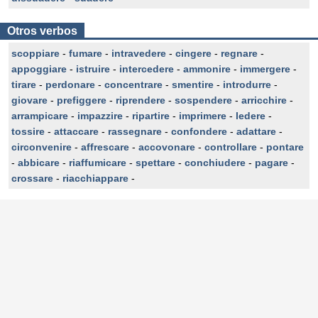
Otros verbos
scoppiare
-
fumare
-
intravedere
-
cingere
-
regnare
-
appoggiare
-
istruire
-
intercedere
-
ammonire
-
immergere
-
tirare
-
perdonare
-
concentrare
-
smentire
-
introdurre
-
giovare
-
prefiggere
-
riprendere
-
sospendere
-
arricchire
-
arrampicare
-
impazzire
-
ripartire
-
imprimere
-
ledere
-
tossire
-
attaccare
-
rassegnare
-
confondere
-
adattare
-
circonvenire
-
affrescare
-
accovonare
-
controllare
-
pontare
-
abbicare
-
riaffumicare
-
spettare
-
conchiudere
-
pagare
-
crossare
-
riacchiappare
-