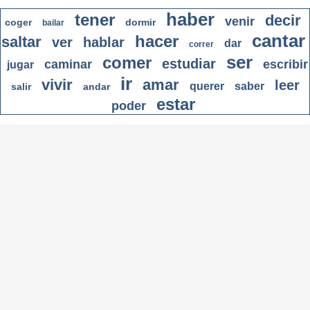
haber
tener
decir
venir
coger
dormir
bailar
cantar
hacer
saltar
ver
hablar
dar
correr
ser
comer
estudiar
caminar
escribir
jugar
ir
vivir
amar
leer
querer
saber
salir
andar
estar
poder