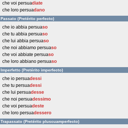
che voi persua
diate
che loro persua
dano
Passato (Pretérito perfecto)
che io abbia persua
so
che tu abbia persua
so
che lui abbia persua
so
che noi abbiamo persua
so
che voi abbiate persua
so
che loro abbiano persua
so
Imperfetto (Pretérito imperfecto)
che io persua
dessi
che tu persua
dessi
che lui persua
desse
che noi persua
dessimo
che voi persua
deste
che loro persua
dessero
Trapassato (Pretérito pluscuamperfecto)