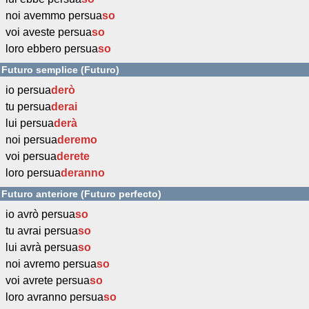
noi avemmo persua
so
voi aveste persua
so
loro ebbero persua
so
Futuro semplice (Futuro)
io persua
derò
tu persua
derai
lui persua
derà
noi persua
deremo
voi persua
derete
loro persua
deranno
Futuro anteriore (Futuro perfecto)
io avrò persua
so
tu avrai persua
so
lui avrà persua
so
noi avremo persua
so
voi avrete persua
so
loro avranno persua
so