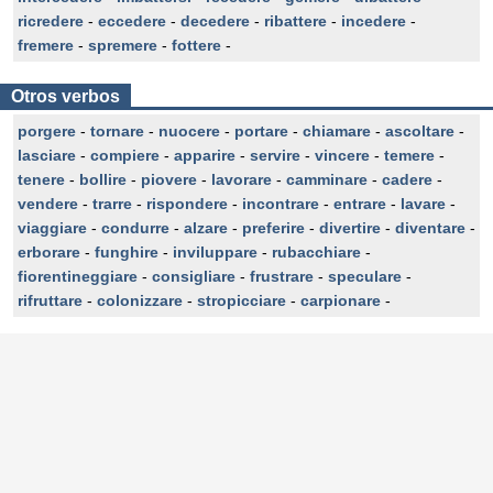
ricredere
-
eccedere
-
decedere
-
ribattere
-
incedere
-
fremere
-
spremere
-
fottere
-
Otros verbos
porgere
-
tornare
-
nuocere
-
portare
-
chiamare
-
ascoltare
-
lasciare
-
compiere
-
apparire
-
servire
-
vincere
-
temere
-
tenere
-
bollire
-
piovere
-
lavorare
-
camminare
-
cadere
-
vendere
-
trarre
-
rispondere
-
incontrare
-
entrare
-
lavare
-
viaggiare
-
condurre
-
alzare
-
preferire
-
divertire
-
diventare
-
erborare
-
funghire
-
inviluppare
-
rubacchiare
-
fiorentineggiare
-
consigliare
-
frustrare
-
speculare
-
rifruttare
-
colonizzare
-
stropicciare
-
carpionare
-