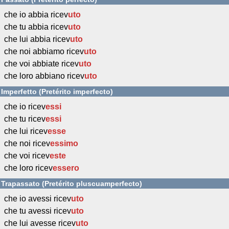
che io abbia ricev
uto
che tu abbia ricev
uto
che lui abbia ricev
uto
che noi abbiamo ricev
uto
che voi abbiate ricev
uto
che loro abbiano ricev
uto
Imperfetto (Pretérito imperfecto)
che io ricev
essi
che tu ricev
essi
che lui ricev
esse
che noi ricev
essimo
che voi ricev
este
che loro ricev
essero
Trapassato (Pretérito pluscuamperfecto)
che io avessi ricev
uto
che tu avessi ricev
uto
che lui avesse ricev
uto