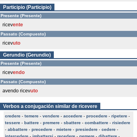
Participio (Participio)
Presente (Presente)
ricev
ente
Passato (Compuesto)
ricev
uto
Gerundio (Gerundio)
Presente (Presente)
ricev
endo
Passato (Compuesto)
avendo ricev
uto
Verbos a conjugación similar de ricevere
credere
-
temere
-
vendere
-
accedere
-
procedere
-
ripetere
-
tessere
-
battere
-
premere
-
sbattere
-
combattere
-
risiedere
-
abbattere
-
precedere
-
mietere
-
presiedere
-
cedere
-
intercedere
-
imbattersi
-
recedere
-
gemere
-
dibattere
-