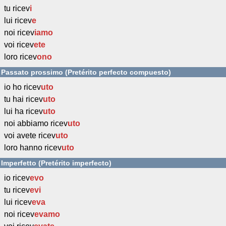
tu ricev
i
lui ricev
e
noi ricev
iamo
voi ricev
ete
loro ricev
ono
Passato prossimo (Pretérito perfecto compuesto)
io ho ricev
uto
tu hai ricev
uto
lui ha ricev
uto
noi abbiamo ricev
uto
voi avete ricev
uto
loro hanno ricev
uto
Imperfetto (Pretérito imperfecto)
io ricev
evo
tu ricev
evi
lui ricev
eva
noi ricev
evamo