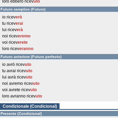
loro ebbero ricev
uto
Futuro semplice (Futuro)
io ricev
erò
tu ricev
erai
lui ricev
erà
noi ricev
eremo
voi ricev
erete
loro ricev
eranno
Futuro anteriore (Futuro perfecto)
io avrò ricev
uto
tu avrai ricev
uto
lui avrà ricev
uto
noi avremo ricev
uto
voi avrete ricev
uto
loro avranno ricev
uto
Condizionale (Condicional)
Presente (Condicional)