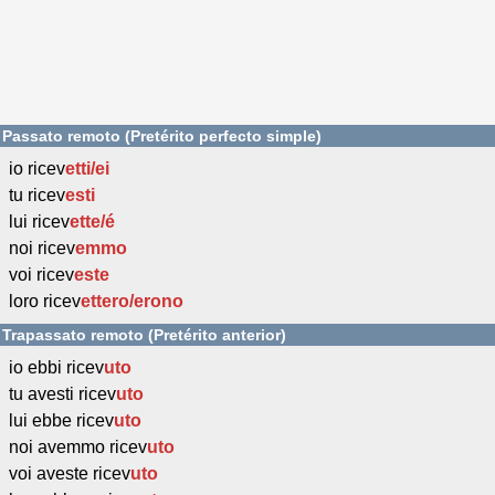
Passato remoto (Pretérito perfecto simple)
io ricev
etti/ei
tu ricev
esti
lui ricev
ette/é
noi ricev
emmo
voi ricev
este
loro ricev
ettero/erono
Trapassato remoto (Pretérito anterior)
io ebbi ricev
uto
tu avesti ricev
uto
lui ebbe ricev
uto
noi avemmo ricev
uto
voi aveste ricev
uto