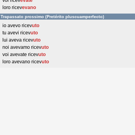
voi ricev
evate
loro ricev
evano
Trapassato prossimo (Pretérito pluscuamperfecto)
io avevo ricev
uto
tu avevi ricev
uto
lui aveva ricev
uto
noi avevamo ricev
uto
voi avevate ricev
uto
loro avevano ricev
uto