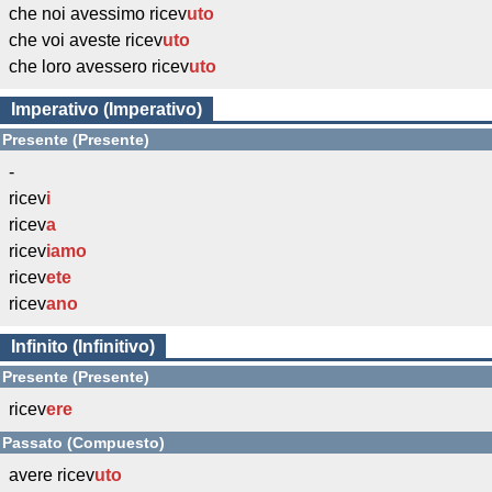
che noi avessimo ricev
uto
che voi aveste ricev
uto
che loro avessero ricev
uto
Imperativo (Imperativo)
Presente (Presente)
-
ricev
i
ricev
a
ricev
iamo
ricev
ete
ricev
ano
Infinito (Infinitivo)
Presente (Presente)
ricev
ere
Passato (Compuesto)
avere ricev
uto