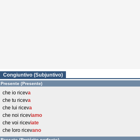
Congiuntivo (Subjuntivo)
Presente (Presente)
che io ricev
a
che tu ricev
a
che lui ricev
a
che noi ricev
iamo
che voi ricev
iate
che loro ricev
ano
Passato (Pretérito perfecto)