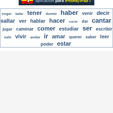
haber
tener
decir
venir
coger
dormir
bailar
cantar
hacer
saltar
ver
hablar
dar
correr
ser
comer
estudiar
caminar
escribir
jugar
ir
vivir
amar
leer
querer
saber
salir
andar
estar
poder