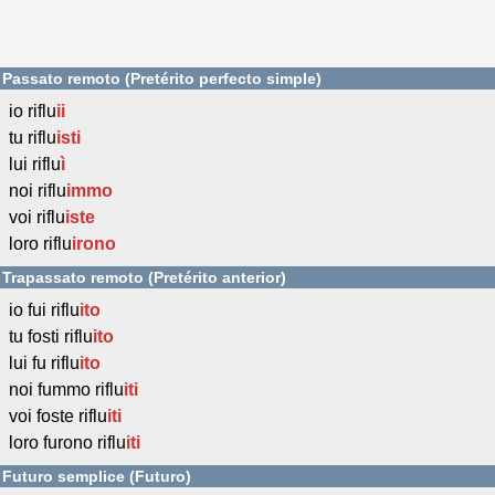
Passato remoto (Pretérito perfecto simple)
io riflu
ii
tu riflu
isti
lui riflu
ì
noi riflu
immo
voi riflu
iste
loro riflu
irono
Trapassato remoto (Pretérito anterior)
io fui riflu
ito
tu fosti riflu
ito
lui fu riflu
ito
noi fummo riflu
iti
voi foste riflu
iti
loro furono riflu
iti
Futuro semplice (Futuro)