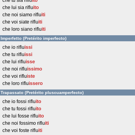
che tu sia riflu
ito
che lui sia riflu
ito
che noi siamo riflu
iti
che voi siate riflu
iti
che loro siano riflu
iti
Imperfetto (Pretérito imperfecto)
che io riflu
issi
che tu riflu
issi
che lui riflu
isse
che noi riflu
issimo
che voi riflu
iste
che loro riflu
issero
Trapassato (Pretérito pluscuamperfecto)
che io fossi riflu
ito
che tu fossi riflu
ito
che lui fosse riflu
ito
che noi fossimo riflu
iti
che voi foste riflu
iti