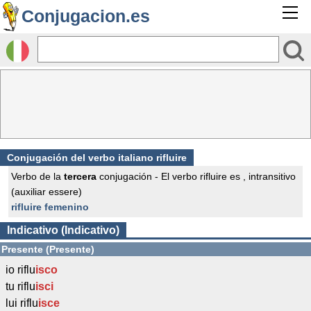
Conjugacion.es
Conjugación del verbo italiano rifluire
Verbo de la
tercera
conjugación - El verbo rifluire es , intransitivo
(auxiliar essere)
rifluire femenino
Indicativo (Indicativo)
Presente (Presente)
io riflu
isco
tu riflu
isci
lui riflu
isce