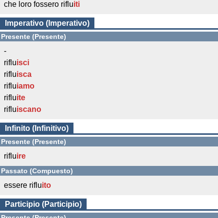
che loro fossero riflu
iti
Imperativo (Imperativo)
Presente (Presente)
-
riflu
isci
riflu
isca
riflu
iamo
riflu
ite
riflu
iscano
Infinito (Infinitivo)
Presente (Presente)
riflu
ire
Passato (Compuesto)
essere riflu
ito
Participio (Participio)
Presente (Presente)