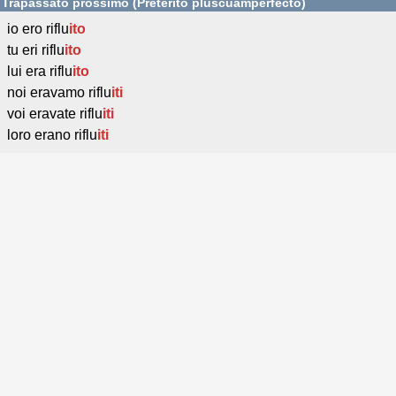
Trapassato prossimo (Pretérito pluscuamperfecto)
io ero riflu
ito
tu eri riflu
ito
lui era riflu
ito
noi eravamo riflu
iti
voi eravate riflu
iti
loro erano riflu
iti