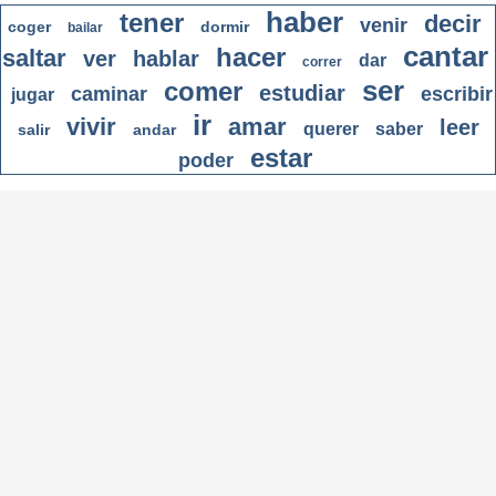
haber
tener
decir
venir
coger
dormir
bailar
cantar
hacer
saltar
ver
hablar
dar
correr
ser
comer
estudiar
caminar
escribir
jugar
ir
vivir
amar
leer
querer
saber
salir
andar
estar
poder