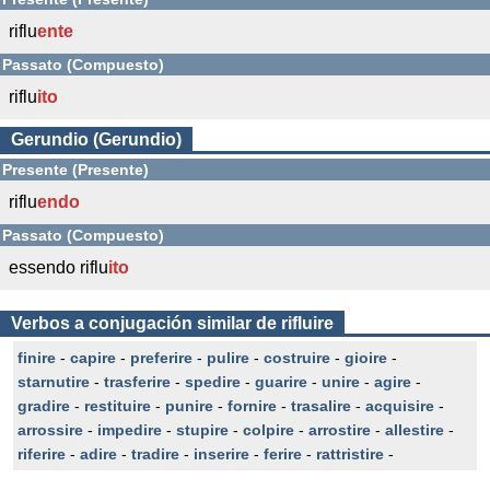
riflu
ente
Passato (Compuesto)
riflu
ito
Gerundio (Gerundio)
Presente (Presente)
riflu
endo
Passato (Compuesto)
essendo riflu
ito
Verbos a conjugación similar de rifluire
finire
-
capire
-
preferire
-
pulire
-
costruire
-
gioire
-
starnutire
-
trasferire
-
spedire
-
guarire
-
unire
-
agire
-
gradire
-
restituire
-
punire
-
fornire
-
trasalire
-
acquisire
-
arrossire
-
impedire
-
stupire
-
colpire
-
arrostire
-
allestire
-
riferire
-
adire
-
tradire
-
inserire
-
ferire
-
rattristire
-