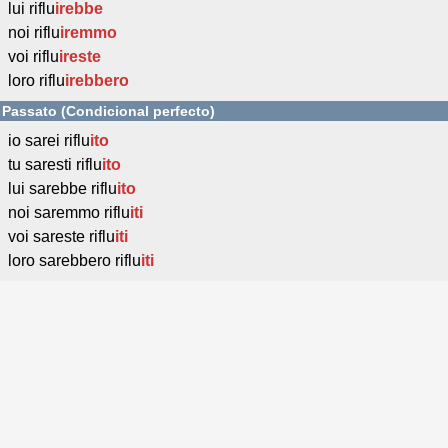
lui riflu
irebbe
noi riflu
iremmo
voi riflu
ireste
loro riflu
irebbero
Passato (Condicional perfecto)
io sarei riflu
ito
tu saresti riflu
ito
lui sarebbe riflu
ito
noi saremmo riflu
iti
voi sareste riflu
iti
loro sarebbero riflu
iti