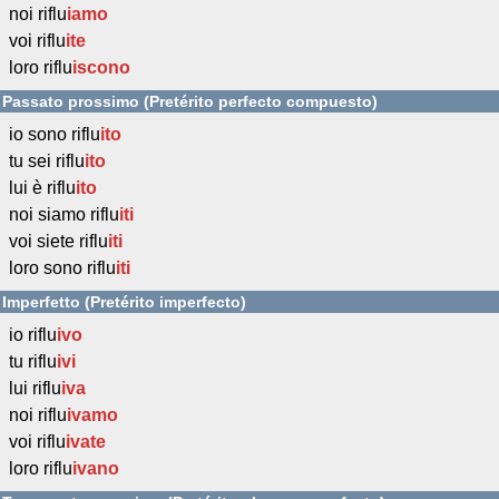
noi riflu
iamo
voi riflu
ite
loro riflu
iscono
Passato prossimo (Pretérito perfecto compuesto)
io sono riflu
ito
tu sei riflu
ito
lui è riflu
ito
noi siamo riflu
iti
voi siete riflu
iti
loro sono riflu
iti
Imperfetto (Pretérito imperfecto)
io riflu
ivo
tu riflu
ivi
lui riflu
iva
noi riflu
ivamo
voi riflu
ivate
loro riflu
ivano