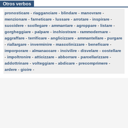
Otros verbos
pronosticare
-
riagganciare
-
blindare
-
manovrare
-
menzionare
-
farneticare
-
lussare
-
arrotare
-
inspirare
-
succidere
-
scollegare
-
ammantare
-
agroppare
-
listare
-
gorgheggiare
-
palpare
-
inchiostrare
-
rammodernare
-
aggraffare
-
terrificare
-
anglicizzare
-
ammantellare
-
purgare
-
riallargare
-
inverminire
-
mascolinizzare
-
beneficare
-
imporporare
-
almanaccare
-
incivilire
-
disvelare
-
costellare
-
impoltronire
-
atticizzare
-
abborrare
-
parcellarizzare
-
addottrinare
-
volteggiare
-
abdicare
-
precomprimere
-
ardere
-
gioire
-