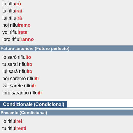
io riflu
irò
tu riflu
irai
lui riflu
irà
noi riflu
iremo
voi riflu
irete
loro riflu
iranno
Futuro anteriore (Futuro perfecto)
io sarò riflu
ito
tu sarai riflu
ito
lui sarà riflu
ito
noi saremo riflu
iti
voi sarete riflu
iti
loro saranno riflu
iti
Condizionale (Condicional)
Presente (Condicional)
io riflu
irei
tu riflu
iresti