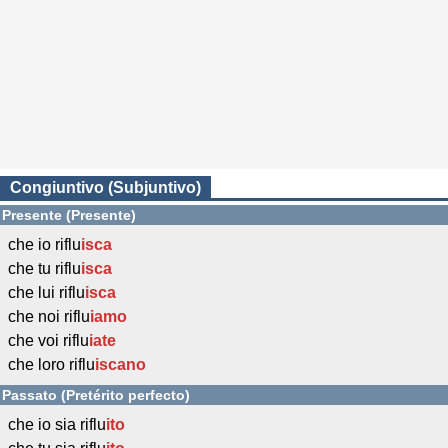
Congiuntivo (Subjuntivo)
Presente (Presente)
che io riflu
isca
che tu riflu
isca
che lui riflu
isca
che noi riflu
iamo
che voi riflu
iate
che loro riflu
iscano
Passato (Pretérito perfecto)
che io sia riflu
ito