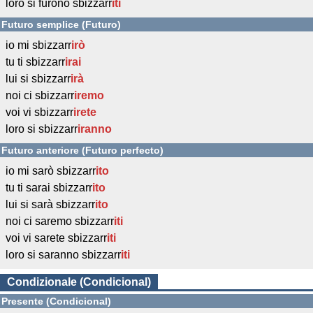
loro si furono sbizzarr
iti
Futuro semplice (Futuro)
io mi sbizzarr
irò
tu ti sbizzarr
irai
lui si sbizzarr
irà
noi ci sbizzarr
iremo
voi vi sbizzarr
irete
loro si sbizzarr
iranno
Futuro anteriore (Futuro perfecto)
io mi sarò sbizzarr
ito
tu ti sarai sbizzarr
ito
lui si sarà sbizzarr
ito
noi ci saremo sbizzarr
iti
voi vi sarete sbizzarr
iti
loro si saranno sbizzarr
iti
Condizionale (Condicional)
Presente (Condicional)