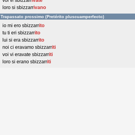
voi vi sbizzarr
ivate
loro si sbizzarr
ivano
Trapassato prossimo (Pretérito pluscuamperfecto)
io mi ero sbizzarr
ito
tu ti eri sbizzarr
ito
lui si era sbizzarr
ito
noi ci eravamo sbizzarr
iti
voi vi eravate sbizzarr
iti
loro si erano sbizzarr
iti