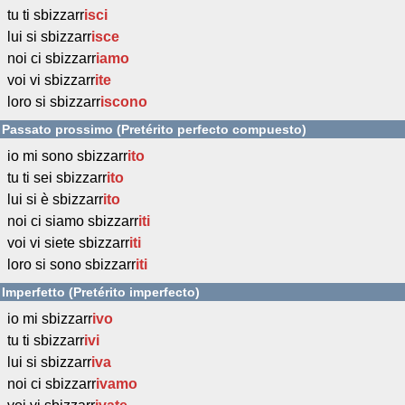
tu ti sbizzarr
isci
lui si sbizzarr
isce
noi ci sbizzarr
iamo
voi vi sbizzarr
ite
loro si sbizzarr
iscono
Passato prossimo (Pretérito perfecto compuesto)
io mi sono sbizzarr
ito
tu ti sei sbizzarr
ito
lui si è sbizzarr
ito
noi ci siamo sbizzarr
iti
voi vi siete sbizzarr
iti
loro si sono sbizzarr
iti
Imperfetto (Pretérito imperfecto)
io mi sbizzarr
ivo
tu ti sbizzarr
ivi
lui si sbizzarr
iva
noi ci sbizzarr
ivamo