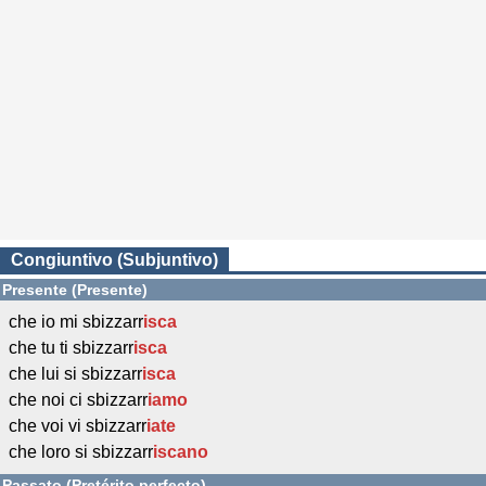
Congiuntivo (Subjuntivo)
Presente (Presente)
che io mi sbizzarr
isca
che tu ti sbizzarr
isca
che lui si sbizzarr
isca
che noi ci sbizzarr
iamo
che voi vi sbizzarr
iate
che loro si sbizzarr
iscano
Passato (Pretérito perfecto)