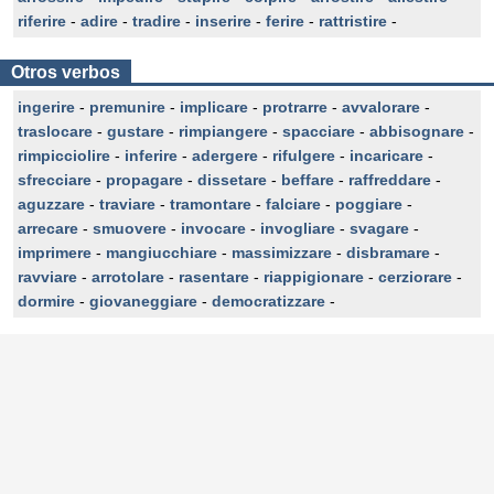
riferire
-
adire
-
tradire
-
inserire
-
ferire
-
rattristire
-
Otros verbos
ingerire
-
premunire
-
implicare
-
protrarre
-
avvalorare
-
traslocare
-
gustare
-
rimpiangere
-
spacciare
-
abbisognare
-
rimpicciolire
-
inferire
-
adergere
-
rifulgere
-
incaricare
-
sfrecciare
-
propagare
-
dissetare
-
beffare
-
raffreddare
-
aguzzare
-
traviare
-
tramontare
-
falciare
-
poggiare
-
arrecare
-
smuovere
-
invocare
-
invogliare
-
svagare
-
imprimere
-
mangiucchiare
-
massimizzare
-
disbramare
-
ravviare
-
arrotolare
-
rasentare
-
riappigionare
-
cerziorare
-
dormire
-
giovaneggiare
-
democratizzare
-