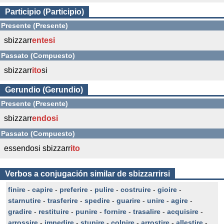
Participio (Participio)
Presente (Presente)
sbizzarr
entesi
Passato (Compuesto)
sbizzarr
ito
si
Gerundio (Gerundio)
Presente (Presente)
sbizzarr
endosi
Passato (Compuesto)
essendosi sbizzarr
ito
Verbos a conjugación similar de sbizzarrirsi
finire
-
capire
-
preferire
-
pulire
-
costruire
-
gioire
-
starnutire
-
trasferire
-
spedire
-
guarire
-
unire
-
agire
-
gradire
-
restituire
-
punire
-
fornire
-
trasalire
-
acquisire
-
arrossire
-
impedire
-
stupire
-
colpire
-
arrostire
-
allestire
-