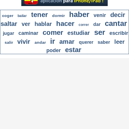
haber
tener
decir
venir
coger
dormir
bailar
cantar
hacer
saltar
ver
hablar
dar
correr
ser
comer
estudiar
caminar
escribir
jugar
ir
vivir
amar
leer
querer
saber
salir
andar
estar
poder