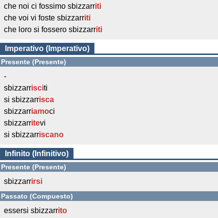
che noi ci fossimo sbizzarr
iti
che voi vi foste sbizzarr
iti
che loro si fossero sbizzarr
iti
Imperativo (Imperativo)
Presente (Presente)
-
sbizzarr
isci
ti
si sbizzarr
isca
sbizzarr
iamo
ci
sbizzarr
ite
vi
si sbizzarr
iscano
Infinito (Infinitivo)
Presente (Presente)
sbizzarr
irsi
Passato (Compuesto)
essersi sbizzarr
ito