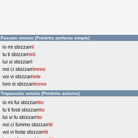
Passato remoto (Pretérito perfecto simple)
io mi sbizzarr
ii
tu ti sbizzarr
isti
lui si sbizzarr
ì
noi ci sbizzarr
immo
voi vi sbizzarr
iste
loro si sbizzarr
irono
Trapassato remoto (Pretérito anterior)
io mi fui sbizzarr
ito
tu ti fosti sbizzarr
ito
lui si fu sbizzarr
ito
noi ci fummo sbizzarr
iti
voi vi foste sbizzarr
iti