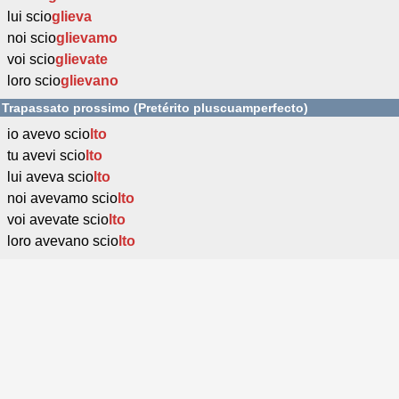
lui scio
glieva
noi scio
glievamo
voi scio
glievate
loro scio
glievano
Trapassato prossimo (Pretérito pluscuamperfecto)
io avevo scio
lto
tu avevi scio
lto
lui aveva scio
lto
noi avevamo scio
lto
voi avevate scio
lto
loro avevano scio
lto