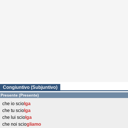
Congiuntivo (Subjuntivo)
Presente (Presente)
che io scio
lga
che tu scio
lga
che lui scio
lga
che noi scio
gliamo