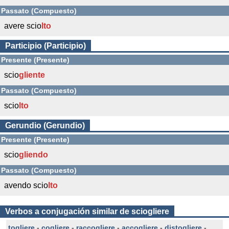
Passato (Compuesto)
avere scio
lto
Participio (Participio)
Presente (Presente)
scio
gliente
Passato (Compuesto)
scio
lto
Gerundio (Gerundio)
Presente (Presente)
scio
gliendo
Passato (Compuesto)
avendo scio
lto
Verbos a conjugación similar de sciogliere
togliere
-
cogliere
-
raccogliere
-
accogliere
-
distogliere
-