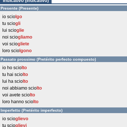
Indicativo (Indicativo)
Presente (Presente)
io scio
lgo
tu scio
gli
lui scio
glie
noi scio
gliamo
voi scio
gliete
loro scio
lgono
Passato prossimo (Pretérito perfecto compuesto)
io ho scio
lto
tu hai scio
lto
lui ha scio
lto
noi abbiamo scio
lto
voi avete scio
lto
loro hanno scio
lto
Imperfetto (Pretérito imperfecto)
io scio
glievo
tu scio
glievi