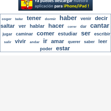
haber
tener
decir
venir
coger
dormir
bailar
cantar
hacer
saltar
ver
hablar
dar
correr
ser
comer
estudiar
caminar
escribir
jugar
ir
vivir
amar
leer
querer
saber
salir
andar
estar
poder