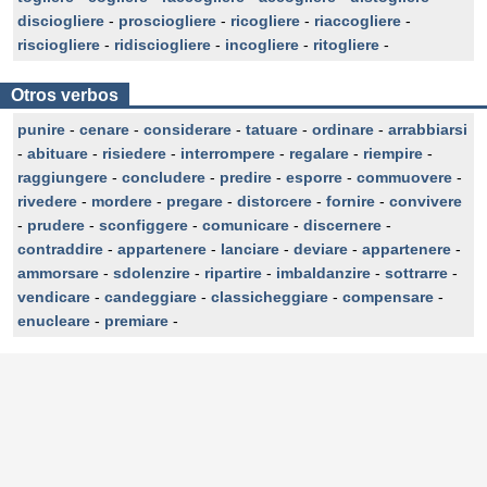
disciogliere
-
prosciogliere
-
ricogliere
-
riaccogliere
-
risciogliere
-
ridisciogliere
-
incogliere
-
ritogliere
-
Otros verbos
punire
-
cenare
-
considerare
-
tatuare
-
ordinare
-
arrabbiarsi
-
abituare
-
risiedere
-
interrompere
-
regalare
-
riempire
-
raggiungere
-
concludere
-
predire
-
esporre
-
commuovere
-
rivedere
-
mordere
-
pregare
-
distorcere
-
fornire
-
convivere
-
prudere
-
sconfiggere
-
comunicare
-
discernere
-
contraddire
-
appartenere
-
lanciare
-
deviare
-
appartenere
-
ammorsare
-
sdolenzire
-
ripartire
-
imbaldanzire
-
sottrarre
-
vendicare
-
candeggiare
-
classicheggiare
-
compensare
-
enucleare
-
premiare
-