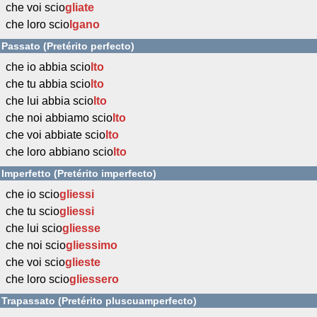
che voi scio
gliate
che loro scio
lgano
Passato (Pretérito perfecto)
che io abbia scio
lto
che tu abbia scio
lto
che lui abbia scio
lto
che noi abbiamo scio
lto
che voi abbiate scio
lto
che loro abbiano scio
lto
Imperfetto (Pretérito imperfecto)
che io scio
gliessi
che tu scio
gliessi
che lui scio
gliesse
che noi scio
gliessimo
che voi scio
glieste
che loro scio
gliessero
Trapassato (Pretérito pluscuamperfecto)