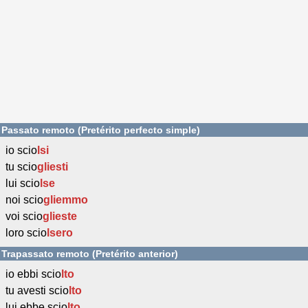
Passato remoto (Pretérito perfecto simple)
io scio
lsi
tu scio
gliesti
lui scio
lse
noi scio
gliemmo
voi scio
glieste
loro scio
lsero
Trapassato remoto (Pretérito anterior)
io ebbi scio
lto
tu avesti scio
lto
lui ebbe scio
lto