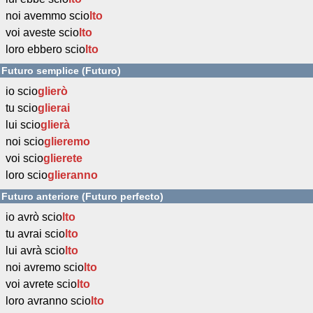
noi avemmo scio
lto
voi aveste scio
lto
loro ebbero scio
lto
Futuro semplice (Futuro)
io scio
glierò
tu scio
glierai
lui scio
glierà
noi scio
glieremo
voi scio
glierete
loro scio
glieranno
Futuro anteriore (Futuro perfecto)
io avrò scio
lto
tu avrai scio
lto
lui avrà scio
lto
noi avremo scio
lto
voi avrete scio
lto
loro avranno scio
lto