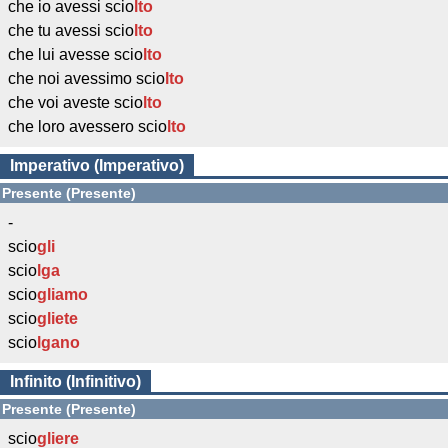
che io avessi scio
lto
che tu avessi scio
lto
che lui avesse scio
lto
che noi avessimo scio
lto
che voi aveste scio
lto
che loro avessero scio
lto
Imperativo (Imperativo)
Presente (Presente)
-
scio
gli
scio
lga
scio
gliamo
scio
gliete
scio
lgano
Infinito (Infinitivo)
Presente (Presente)
scio
gliere