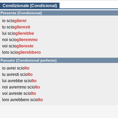
Condizionale (Condicional)
Presente (Condicional)
io scio
glierei
tu scio
glieresti
lui scio
glierebbe
noi scio
glieremmo
voi scio
gliereste
loro scio
glierebbero
Passato (Condicional perfecto)
io avrei scio
lto
tu avresti scio
lto
lui avrebbe scio
lto
noi avremmo scio
lto
voi avreste scio
lto
loro avrebbero scio
lto