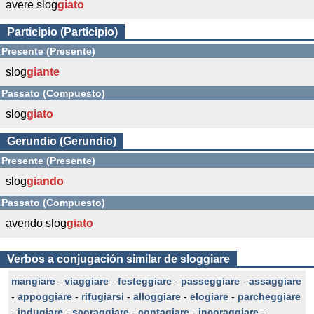
avere slog
giato
Participio (Participio)
Presente (Presente)
slog
giante
Passato (Compuesto)
slog
giato
Gerundio (Gerundio)
Presente (Presente)
slog
giando
Passato (Compuesto)
avendo slog
giato
Verbos a conjugación similar de sloggiare
mangiare
-
viaggiare
-
festeggiare
-
passeggiare
-
assaggiare
-
appoggiare
-
rifugiarsi
-
alloggiare
-
elogiare
-
parcheggiare
-
indugiare
-
scoraggiare
-
contagiare
-
incoraggiare
-