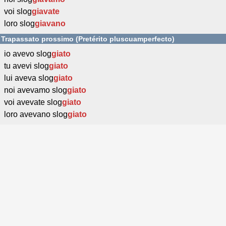
voi slog
giavate
loro slog
giavano
Trapassato prossimo (Pretérito pluscuamperfecto)
io avevo slog
giato
tu avevi slog
giato
lui aveva slog
giato
noi avevamo slog
giato
voi avevate slog
giato
loro avevano slog
giato