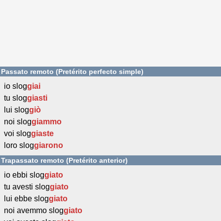
Passato remoto (Pretérito perfecto simple)
io slog
giai
tu slog
giasti
lui slog
giò
noi slog
giammo
voi slog
giaste
loro slog
giarono
Trapassato remoto (Pretérito anterior)
io ebbi slog
giato
tu avesti slog
giato
lui ebbe slog
giato
noi avemmo slog
giato