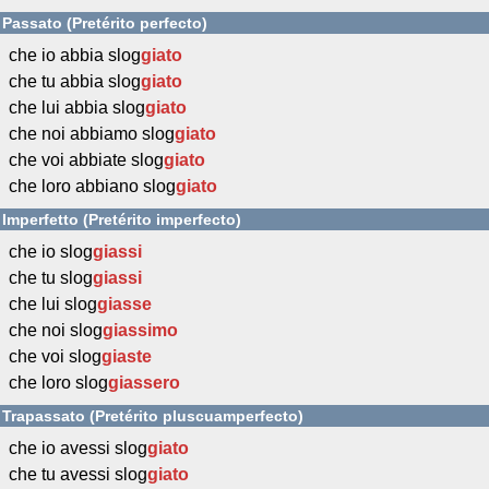
Passato (Pretérito perfecto)
che io abbia slog
giato
che tu abbia slog
giato
che lui abbia slog
giato
che noi abbiamo slog
giato
che voi abbiate slog
giato
che loro abbiano slog
giato
Imperfetto (Pretérito imperfecto)
che io slog
giassi
che tu slog
giassi
che lui slog
giasse
che noi slog
giassimo
che voi slog
giaste
che loro slog
giassero
Trapassato (Pretérito pluscuamperfecto)
che io avessi slog
giato
che tu avessi slog
giato