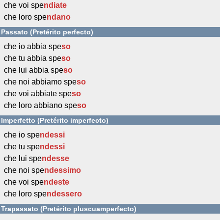
che voi spe
ndiate
che loro spe
ndano
Passato (Pretérito perfecto)
che io abbia spe
so
che tu abbia spe
so
che lui abbia spe
so
che noi abbiamo spe
so
che voi abbiate spe
so
che loro abbiano spe
so
Imperfetto (Pretérito imperfecto)
che io spe
ndessi
che tu spe
ndessi
che lui spe
ndesse
che noi spe
ndessimo
che voi spe
ndeste
che loro spe
ndessero
Trapassato (Pretérito pluscuamperfecto)