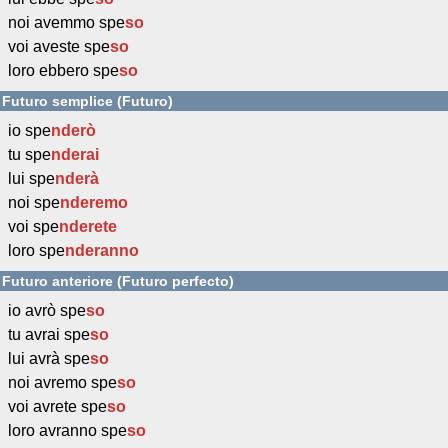
noi avemmo spe
so
voi aveste spe
so
loro ebbero spe
so
Futuro semplice (Futuro)
io spe
nderò
tu spe
nderai
lui spe
nderà
noi spe
nderemo
voi spe
nderete
loro spe
nderanno
Futuro anteriore (Futuro perfecto)
io avrò spe
so
tu avrai spe
so
lui avrà spe
so
noi avremo spe
so
voi avrete spe
so
loro avranno spe
so