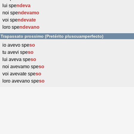
lui spe
ndeva
noi spe
ndevamo
voi spe
ndevate
loro spe
ndevano
Trapassato prossimo (Pretérito pluscuamperfecto)
io avevo spe
so
tu avevi spe
so
lui aveva spe
so
noi avevamo spe
so
voi avevate spe
so
loro avevano spe
so