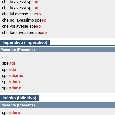
che io avessi spe
so
che tu avessi spe
so
che lui avesse spe
so
che noi avessimo spe
so
che voi aveste spe
so
che loro avessero spe
so
Imperativo (Imperativo)
Presente (Presente)
-
spe
ndi
spe
nda
spe
ndiamo
spe
ndete
spe
ndano
Infinito (Infinitivo)
Presente (Presente)
spe
ndere