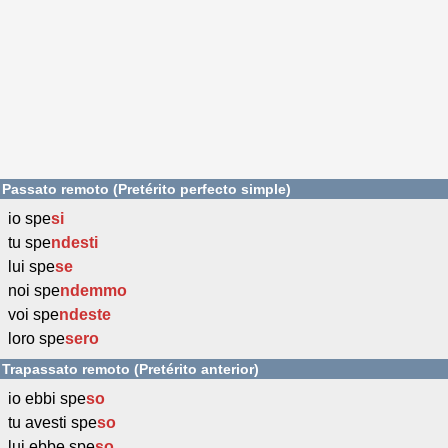
Passato remoto (Pretérito perfecto simple)
io spe
si
tu spe
ndesti
lui spe
se
noi spe
ndemmo
voi spe
ndeste
loro spe
sero
Trapassato remoto (Pretérito anterior)
io ebbi spe
so
tu avesti spe
so
lui ebbe spe
so