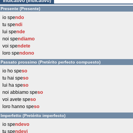
Indicativo (Indicativo)
Presente (Presente)
io spe
ndo
tu spe
ndi
lui spe
nde
noi spe
ndiamo
voi spe
ndete
loro spe
ndono
Passato prossimo (Pretérito perfecto compuesto)
io ho spe
so
tu hai spe
so
lui ha spe
so
noi abbiamo spe
so
voi avete spe
so
loro hanno spe
so
Imperfetto (Pretérito imperfecto)
io spe
ndevo
tu spe
ndevi