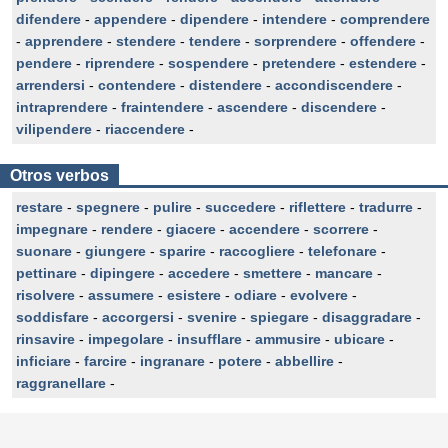
difendere
-
appendere
-
dipendere
-
intendere
-
comprendere
-
apprendere
-
stendere
-
tendere
-
sorprendere
-
offendere
-
pendere
-
riprendere
-
sospendere
-
pretendere
-
estendere
-
arrendersi
-
contendere
-
distendere
-
accondiscendere
-
intraprendere
-
fraintendere
-
ascendere
-
discendere
-
vilipendere
-
riaccendere
-
Otros verbos
restare
-
spegnere
-
pulire
-
succedere
-
riflettere
-
tradurre
-
impegnare
-
rendere
-
giacere
-
accendere
-
scorrere
-
suonare
-
giungere
-
sparire
-
raccogliere
-
telefonare
-
pettinare
-
dipingere
-
accedere
-
smettere
-
mancare
-
risolvere
-
assumere
-
esistere
-
odiare
-
evolvere
-
soddisfare
-
accorgersi
-
svenire
-
spiegare
-
disaggradare
-
rinsavire
-
impegolare
-
insufflare
-
ammusire
-
ubicare
-
inficiare
-
farcire
-
ingranare
-
potere
-
abbellire
-
raggranellare
-