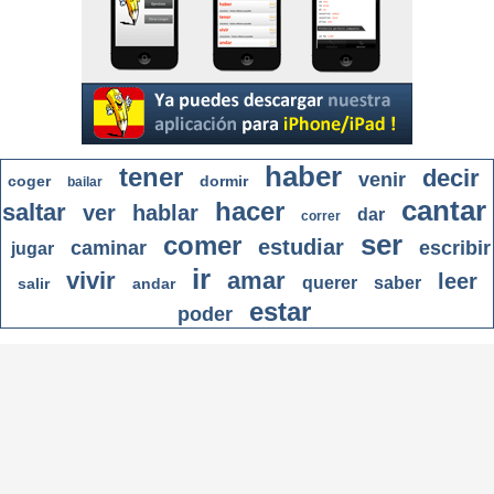
haber
tener
decir
venir
coger
dormir
bailar
cantar
hacer
saltar
ver
hablar
dar
correr
ser
comer
estudiar
caminar
escribir
jugar
ir
vivir
amar
leer
querer
saber
salir
andar
estar
poder