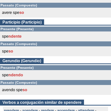
Passato (Compuesto)
avere spe
so
Participio (Participio)
Presente (Presente)
spe
ndente
Passato (Compuesto)
spe
so
Gerundio (Gerundio)
Presente (Presente)
spe
ndendo
Passato (Compuesto)
avendo spe
so
Verbos a conjugación similar de spendere
prendere
-
scendere
-
rendere
-
accendere
-
attendere
-