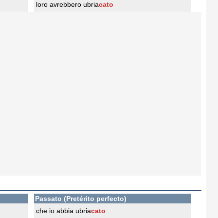
loro avrebbero ubria
cato
Passato (Pretérito perfecto)
che io abbia ubria
cato