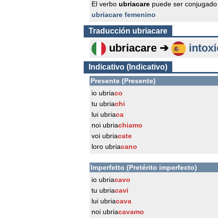
El verbo
ubriacare
puede ser conjugado 
ubriacare femenino
Traducción
ubriacare
ubriacare ➔
intoxi
Indicativo (Indicativo)
Presente (Presente)
io ubria
co
tu ubria
chi
lui ubria
ca
noi ubria
chiamo
voi ubria
cate
loro ubria
cano
Imperfetto (Pretérito imperfecto)
io ubria
cavo
tu ubria
cavi
lui ubria
cava
noi ubria
cavamo