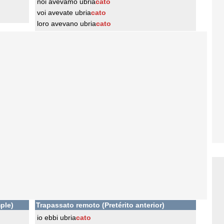
noi avevamo ubria
cato
voi avevate ubria
cato
loro avevano ubria
cato
ple)
Trapassato remoto (Pretérito anterior)
io ebbi ubria
cato