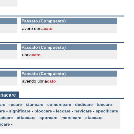
Passato (Compuesto)
avere ubria
cato
Passato (Compuesto)
ubria
cato
Passato (Compuesto)
avendo ubria
cato
riacare
are
-
recare
-
stancare
-
comunicare
-
dedicare
-
toccare
-
are
-
significare
-
bloccare
-
leccare
-
nevicare
-
specificare
picare
-
attaccare
-
sporcare
-
morsicare
-
staccare
-
scare
-