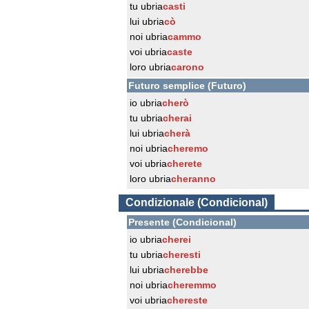
tu ubria
casti
lui ubria
cò
noi ubria
cammo
voi ubria
caste
loro ubria
carono
Futuro semplice (Futuro)
io ubria
cherò
tu ubria
cherai
lui ubria
cherà
noi ubria
cheremo
voi ubria
cherete
loro ubria
cheranno
Condizionale (Condicional)
Presente (Condicional)
io ubria
cherei
tu ubria
cheresti
lui ubria
cherebbe
noi ubria
cheremmo
voi ubria
chereste