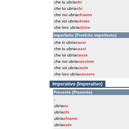
che tu ubria
chi
che lui ubria
chi
che noi ubria
chiamo
che voi ubria
chiate
che loro ubria
chino
Imperfetto (Pretérito imperfecto)
che io ubria
cassi
che tu ubria
cassi
che lui ubria
casse
che noi ubria
cassimo
che voi ubria
caste
che loro ubria
cassero
Imperativo (Imperativo)
Presente (Presente)
-
ubria
ca
ubria
chi
ubria
chiamo
ubria
cate