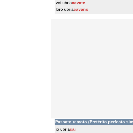
voi ubria
cavate
loro ubria
cavano
Passato remoto (Pretérito perfecto sim
io ubria
cai