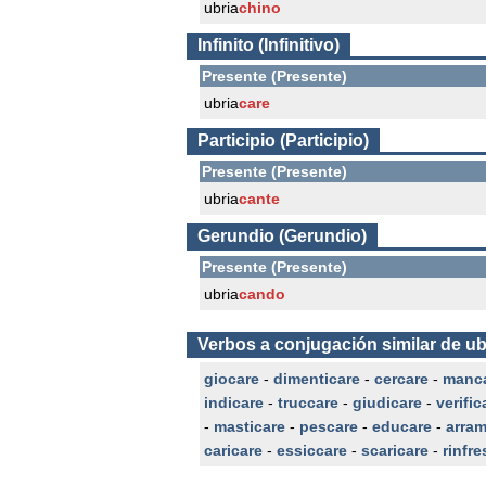
ubria
chino
Infinito (Infinitivo)
Presente (Presente)
ubria
care
Participio (Participio)
Presente (Presente)
ubria
cante
Gerundio (Gerundio)
Presente (Presente)
ubria
cando
Verbos a conjugación similar de ub
giocare
-
dimenticare
-
cercare
-
manc
indicare
-
truccare
-
giudicare
-
verific
-
masticare
-
pescare
-
educare
-
arram
caricare
-
essiccare
-
scaricare
-
rinfre