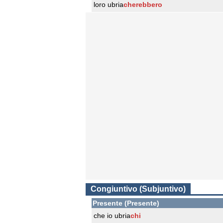
loro ubria
cherebbero
Congiuntivo (Subjuntivo)
Presente (Presente)
che io ubria
chi