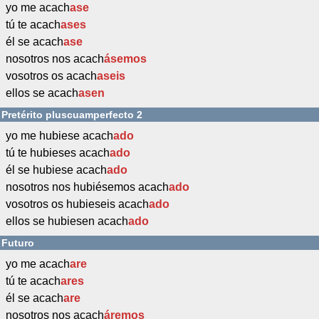
yo me acach
ase
tú te acach
ases
él se acach
ase
nosotros nos acach
ásemos
vosotros os acach
aseis
ellos se acach
asen
Pretérito pluscuamperfecto 2
yo me hubiese acach
ado
tú te hubieses acach
ado
él se hubiese acach
ado
nosotros nos hubiésemos acach
ado
vosotros os hubieseis acach
ado
ellos se hubiesen acach
ado
Futuro
yo me acach
are
tú te acach
ares
él se acach
are
nosotros nos acach
áremos