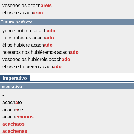
vosotros os acach
areis
ellos se acach
aren
Futuro perfecto
yo me hubiere acach
ado
tú te hubieres acach
ado
él se hubiere acach
ado
nosotros nos hubiéremos acach
ado
vosotros os hubiereis acach
ado
ellos se hubieren acach
ado
Imperativo
Imperativo
-
acach
a
te
acach
e
se
acach
em
onos
acach
a
os
acach
en
se