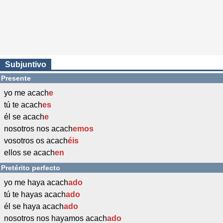
Subjuntivo
Presente
yo me acach
e
tú te acach
es
él se acach
e
nosotros nos acach
emos
vosotros os acach
éis
ellos se acach
en
Pretérito perfecto
yo me haya acach
ado
tú te hayas acach
ado
él se haya acach
ado
nosotros nos hayamos acach
ado