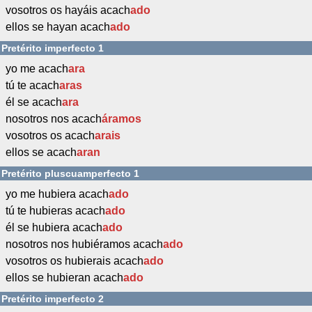
vosotros os hayáis acach
ado
ellos se hayan acach
ado
Pretérito imperfecto 1
yo me acach
ara
tú te acach
aras
él se acach
ara
nosotros nos acach
áramos
vosotros os acach
arais
ellos se acach
aran
Pretérito pluscuamperfecto 1
yo me hubiera acach
ado
tú te hubieras acach
ado
él se hubiera acach
ado
nosotros nos hubiéramos acach
ado
vosotros os hubierais acach
ado
ellos se hubieran acach
ado
Pretérito imperfecto 2