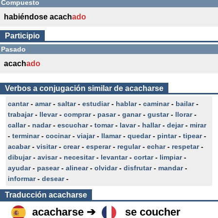
Compuesto
habiéndose acach
ado
Participio
Pasado
acach
ado
Verbos a conjugación similar de acacharse
cantar
-
amar
-
saltar
-
estudiar
-
hablar
-
caminar
-
bailar
-
trabajar
-
llevar
-
comprar
-
pasar
-
ganar
-
gustar
-
llorar
-
callar
-
nadar
-
escuchar
-
tomar
-
lavar
-
hallar
-
dejar
-
mirar
-
terminar
-
cocinar
-
viajar
-
llamar
-
quedar
-
pintar
-
tipear
-
acabar
-
visitar
-
crear
-
esperar
-
regular
-
echar
-
respetar
-
dibujar
-
avisar
-
necesitar
-
levantar
-
cortar
-
limpiar
-
ayudar
-
pasear
-
alinear
-
olvidar
-
disfrutar
-
mandar
-
informar
-
desear
-
Traducción
acacharse
acacharse ➔
se coucher