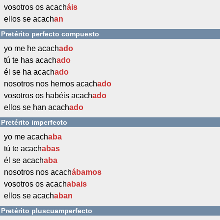
vosotros os acach
áis
ellos se acach
an
Pretérito perfecto compuesto
yo me he acach
ado
tú te has acach
ado
él se ha acach
ado
nosotros nos hemos acach
ado
vosotros os habéis acach
ado
ellos se han acach
ado
Pretérito imperfecto
yo me acach
aba
tú te acach
abas
él se acach
aba
nosotros nos acach
ábamos
vosotros os acach
abais
ellos se acach
aban
Pretérito pluscuamperfecto