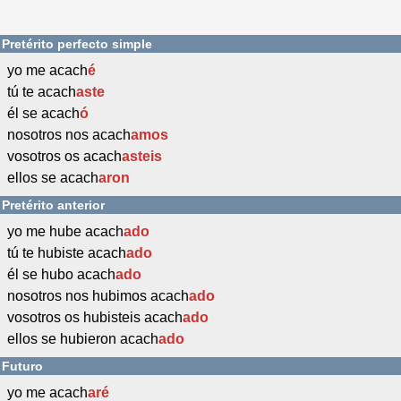
Pretérito perfecto simple
yo me acach
é
tú te acach
aste
él se acach
ó
nosotros nos acach
amos
vosotros os acach
asteis
ellos se acach
aron
Pretérito anterior
yo me hube acach
ado
tú te hubiste acach
ado
él se hubo acach
ado
nosotros nos hubimos acach
ado
vosotros os hubisteis acach
ado
ellos se hubieron acach
ado
Futuro
yo me acach
aré