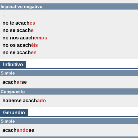
Imperativo negativo
-
no te acach
es
no se acach
e
no nos acach
emos
no os acach
éis
no se acach
en
Infinitivo
Simple
acach
ar
se
Compuesto
haberse acach
ado
Gerundio
Simple
acach
ando
se