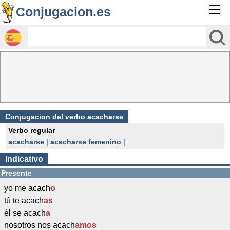
Conjugacion.es
Conjugacion del verbo acacharse
Verbo regular
acacharse
|
acacharse femenino
|
Indicativo
Presente
yo me acach
o
tú te acach
as
él se acach
a
nosotros nos acach
amos