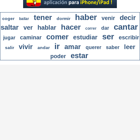
haber
tener
decir
venir
coger
dormir
bailar
cantar
hacer
saltar
ver
hablar
dar
correr
ser
comer
estudiar
caminar
escribir
jugar
ir
vivir
amar
leer
querer
saber
salir
andar
estar
poder