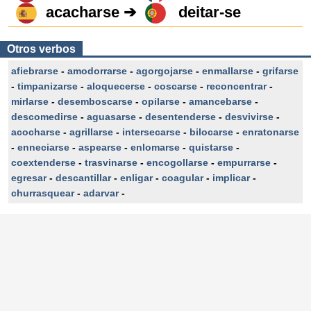
acacharse ➔
deitar-se
Otros verbos
afiebrarse
-
amodorrarse
-
agorgojarse
-
enmallarse
-
grifarse
-
timpanizarse
-
aloquecerse
-
coscarse
-
reconcentrar
-
mirlarse
-
desemboscarse
-
opilarse
-
amancebarse
-
descomedirse
-
aguasarse
-
desentenderse
-
desvivirse
-
acocharse
-
agrillarse
-
intersecarse
-
bilocarse
-
enratonarse
-
enneciarse
-
aspearse
-
enlomarse
-
quistarse
-
coextenderse
-
trasvinarse
-
encogollarse
-
empurrarse
-
egresar
-
descantillar
-
enligar
-
coagular
-
implicar
-
churrasquear
-
adarvar
-