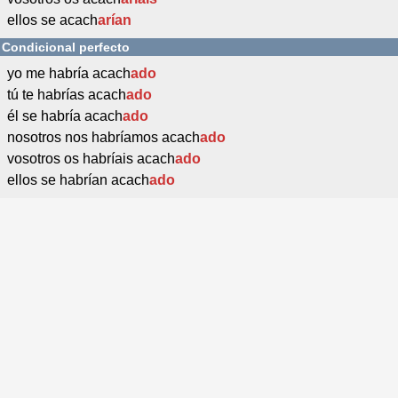
ellos se acach
arían
Condicional perfecto
yo me habría acach
ado
tú te habrías acach
ado
él se habría acach
ado
nosotros nos habríamos acach
ado
vosotros os habríais acach
ado
ellos se habrían acach
ado