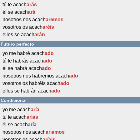
tú te acach
arás
él se acach
ará
nosotros nos acach
aremos
vosotros os acach
aréis
ellos se acach
arán
Futuro perfecto
yo me habré acach
ado
tú te habrás acach
ado
él se habrá acach
ado
nosotros nos habremos acach
ado
vosotros os habréis acach
ado
ellos se habrán acach
ado
Condicional
yo me acach
aría
tú te acach
arías
él se acach
aría
nosotros nos acach
aríamos
vosotros os acach
aríais