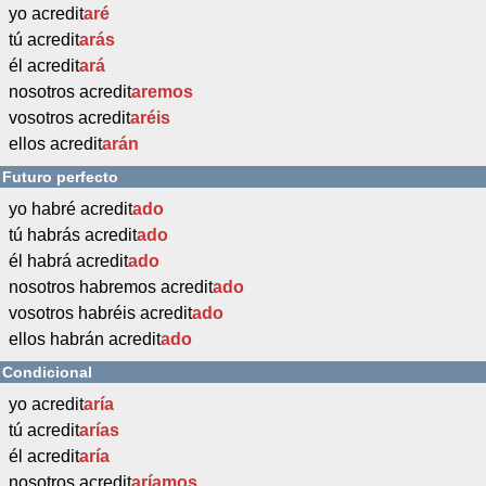
yo acredit
aré
tú acredit
arás
él acredit
ará
nosotros acredit
aremos
vosotros acredit
aréis
ellos acredit
arán
Futuro perfecto
yo habré acredit
ado
tú habrás acredit
ado
él habrá acredit
ado
nosotros habremos acredit
ado
vosotros habréis acredit
ado
ellos habrán acredit
ado
Condicional
yo acredit
aría
tú acredit
arías
él acredit
aría
nosotros acredit
aríamos