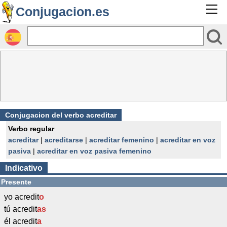
Conjugacion.es
Conjugacion del verbo acreditar
Verbo regular
acreditar
|
acreditarse
|
acreditar femenino
|
acreditar en voz
pasiva
|
acreditar en voz pasiva femenino
Indicativo
Presente
yo acredit
o
tú acredit
as
él acredit
a