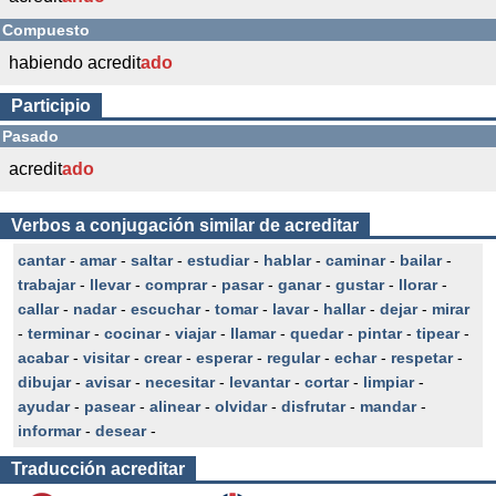
Compuesto
habiendo acredit
ado
Participio
Pasado
acredit
ado
Verbos a conjugación similar de acreditar
cantar
-
amar
-
saltar
-
estudiar
-
hablar
-
caminar
-
bailar
-
trabajar
-
llevar
-
comprar
-
pasar
-
ganar
-
gustar
-
llorar
-
callar
-
nadar
-
escuchar
-
tomar
-
lavar
-
hallar
-
dejar
-
mirar
-
terminar
-
cocinar
-
viajar
-
llamar
-
quedar
-
pintar
-
tipear
-
acabar
-
visitar
-
crear
-
esperar
-
regular
-
echar
-
respetar
-
dibujar
-
avisar
-
necesitar
-
levantar
-
cortar
-
limpiar
-
ayudar
-
pasear
-
alinear
-
olvidar
-
disfrutar
-
mandar
-
informar
-
desear
-
Traducción
acreditar