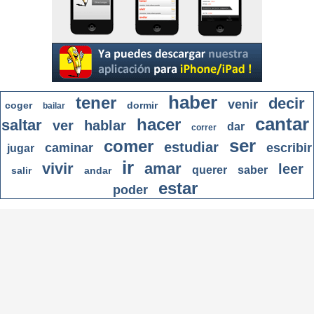
haber
tener
decir
venir
coger
dormir
bailar
cantar
hacer
saltar
ver
hablar
dar
correr
ser
comer
estudiar
caminar
escribir
jugar
ir
vivir
amar
leer
querer
saber
salir
andar
estar
poder