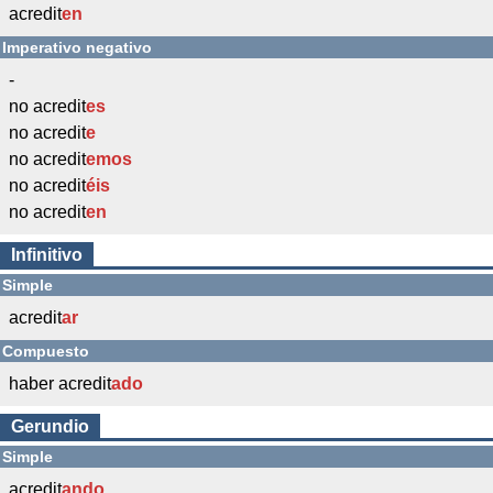
acredit
en
Imperativo negativo
-
no acredit
es
no acredit
e
no acredit
emos
no acredit
éis
no acredit
en
Infinitivo
Simple
acredit
ar
Compuesto
haber acredit
ado
Gerundio
Simple
acredit
ando