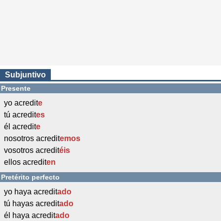
Subjuntivo
Presente
yo acredit
e
tú acredit
es
él acredit
e
nosotros acredit
emos
vosotros acredit
éis
ellos acredit
en
Pretérito perfecto
yo haya acredit
ado
tú hayas acredit
ado
él haya acredit
ado