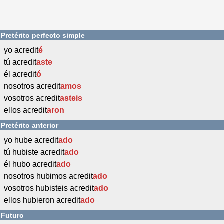
Pretérito perfecto simple
yo acredit
é
tú acredit
aste
él acredit
ó
nosotros acredit
amos
vosotros acredit
asteis
ellos acredit
aron
Pretérito anterior
yo hube acredit
ado
tú hubiste acredit
ado
él hubo acredit
ado
nosotros hubimos acredit
ado
vosotros hubisteis acredit
ado
ellos hubieron acredit
ado
Futuro