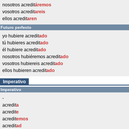
nosotros acredit
áremos
vosotros acredit
areis
ellos acredit
aren
Futuro perfecto
yo hubiere acredit
ado
tú hubieres acredit
ado
él hubiere acredit
ado
nosotros hubiéremos acredit
ado
vosotros hubiereis acredit
ado
ellos hubieren acredit
ado
Imperativo
Imperativo
-
acredit
a
acredit
e
acredit
emos
acredit
ad