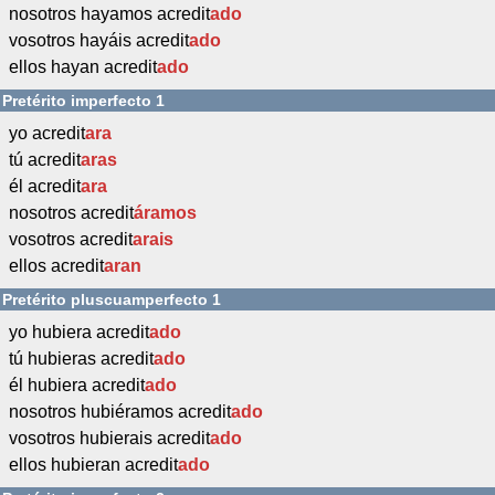
nosotros hayamos acredit
ado
vosotros hayáis acredit
ado
ellos hayan acredit
ado
Pretérito imperfecto 1
yo acredit
ara
tú acredit
aras
él acredit
ara
nosotros acredit
áramos
vosotros acredit
arais
ellos acredit
aran
Pretérito pluscuamperfecto 1
yo hubiera acredit
ado
tú hubieras acredit
ado
él hubiera acredit
ado
nosotros hubiéramos acredit
ado
vosotros hubierais acredit
ado
ellos hubieran acredit
ado