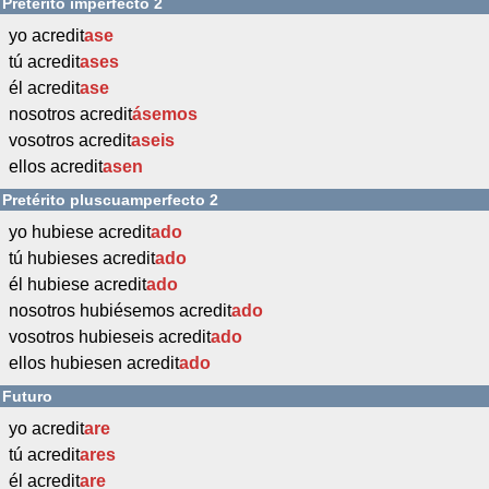
Pretérito imperfecto 2
yo acredit
ase
tú acredit
ases
él acredit
ase
nosotros acredit
ásemos
vosotros acredit
aseis
ellos acredit
asen
Pretérito pluscuamperfecto 2
yo hubiese acredit
ado
tú hubieses acredit
ado
él hubiese acredit
ado
nosotros hubiésemos acredit
ado
vosotros hubieseis acredit
ado
ellos hubiesen acredit
ado
Futuro
yo acredit
are
tú acredit
ares
él acredit
are