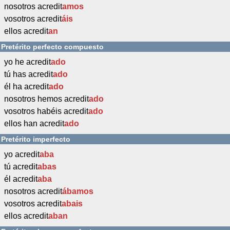
nosotros acredit
amos
vosotros acredit
áis
ellos acredit
an
Pretérito perfecto compuesto
yo he acredit
ado
tú has acredit
ado
él ha acredit
ado
nosotros hemos acredit
ado
vosotros habéis acredit
ado
ellos han acredit
ado
Pretérito imperfecto
yo acredit
aba
tú acredit
abas
él acredit
aba
nosotros acredit
ábamos
vosotros acredit
abais
ellos acredit
aban