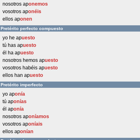
nosotros ap
onemos
vosotros ap
onéis
ellos ap
onen
Pretérito perfecto compuesto
yo he ap
uesto
tú has ap
uesto
él ha ap
uesto
nosotros hemos ap
uesto
vosotros habéis ap
uesto
ellos han ap
uesto
Pretérito imperfecto
yo ap
onía
tú ap
onías
él ap
onía
nosotros ap
oníamos
vosotros ap
oníais
ellos ap
onían