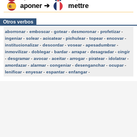
aponer ➔
mettre
Otros verbos
aborronar
-
emboscar
-
gotear
-
desmoronar
-
profetizar
-
ingeniar
-
solear
-
acicatear
-
pichulear
-
topear
-
encovar
-
institucionalizar
-
descordar
-
vosear
-
apesadumbrar
-
inmovilizar
-
doblegar
-
bardar
-
arrapar
-
desagradar
-
cingir
-
desgramar
-
avocar
-
aceitar
-
arrogar
-
piratear
-
idolatrar
-
amordazar
-
alarmar
-
congeniar
-
desenganchar
-
ocupar
-
lenificar
-
enyesar
-
espantar
-
enfangar
-