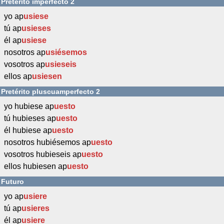
Pretérito imperfecto 2
yo ap
usiese
tú ap
usieses
él ap
usiese
nosotros ap
usiésemos
vosotros ap
usieseis
ellos ap
usiesen
Pretérito pluscuamperfecto 2
yo hubiese ap
uesto
tú hubieses ap
uesto
él hubiese ap
uesto
nosotros hubiésemos ap
uesto
vosotros hubieseis ap
uesto
ellos hubiesen ap
uesto
Futuro
yo ap
usiere
tú ap
usieres
él ap
usiere