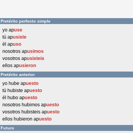
Pretérito perfecto simple
yo ap
use
tú ap
usiste
él ap
uso
nosotros ap
usimos
vosotros ap
usisteis
ellos ap
usieron
Pretérito anterior
yo hube ap
uesto
tú hubiste ap
uesto
él hubo ap
uesto
nosotros hubimos ap
uesto
vosotros hubisteis ap
uesto
ellos hubieron ap
uesto
Futuro