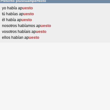
Pretérito pluscuamperfecto
yo había ap
uesto
tú habías ap
uesto
él había ap
uesto
nosotros habíamos ap
uesto
vosotros habíais ap
uesto
ellos habían ap
uesto