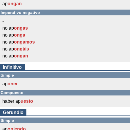
ap
ongan
Imperativo negativo
-
no ap
ongas
no ap
onga
no ap
ongamos
no ap
ongáis
no ap
ongan
Infinitivo
Simple
ap
oner
Compuesto
haber ap
uesto
Gerundio
Simple
ap
oniendo