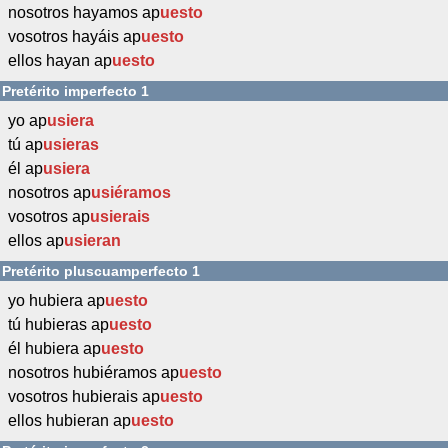
nosotros hayamos ap
uesto
vosotros hayáis ap
uesto
ellos hayan ap
uesto
Pretérito imperfecto 1
yo ap
usiera
tú ap
usieras
él ap
usiera
nosotros ap
usiéramos
vosotros ap
usierais
ellos ap
usieran
Pretérito pluscuamperfecto 1
yo hubiera ap
uesto
tú hubieras ap
uesto
él hubiera ap
uesto
nosotros hubiéramos ap
uesto
vosotros hubierais ap
uesto
ellos hubieran ap
uesto