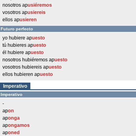
nosotros ap
usiéremos
vosotros ap
usiereis
ellos ap
usieren
Futuro perfecto
yo hubiere ap
uesto
tú hubieres ap
uesto
él hubiere ap
uesto
nosotros hubiéremos ap
uesto
vosotros hubiereis ap
uesto
ellos hubieren ap
uesto
Imperativo
Imperativo
-
ap
on
ap
onga
ap
ongamos
ap
oned