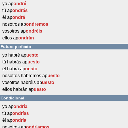
yo ap
ondré
tú ap
ondrás
él ap
ondrá
nosotros ap
ondremos
vosotros ap
ondréis
ellos ap
ondrán
Futuro perfecto
yo habré ap
uesto
tú habrás ap
uesto
él habrá ap
uesto
nosotros habremos ap
uesto
vosotros habréis ap
uesto
ellos habrán ap
uesto
Condicional
yo ap
ondría
tú ap
ondrías
él ap
ondría
nosotros ap
ondríamos