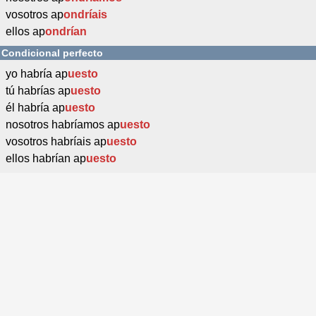
vosotros ap
ondríais
ellos ap
ondrían
Condicional perfecto
yo habría ap
uesto
tú habrías ap
uesto
él habría ap
uesto
nosotros habríamos ap
uesto
vosotros habríais ap
uesto
ellos habrían ap
uesto