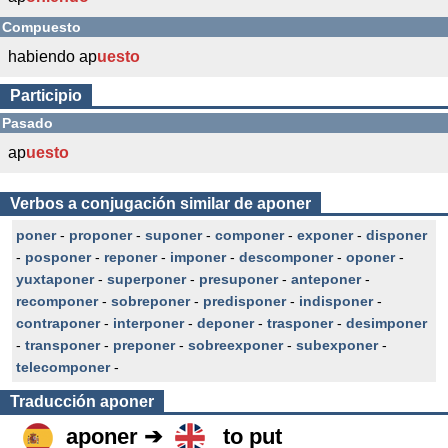
Compuesto
habiendo ap
uesto
Participio
Pasado
ap
uesto
Verbos a conjugación similar de aponer
poner
-
proponer
-
suponer
-
componer
-
exponer
-
disponer
-
posponer
-
reponer
-
imponer
-
descomponer
-
oponer
-
yuxtaponer
-
superponer
-
presuponer
-
anteponer
-
recomponer
-
sobreponer
-
predisponer
-
indisponer
-
contraponer
-
interponer
-
deponer
-
trasponer
-
desimponer
-
transponer
-
preponer
-
sobreexponer
-
subexponer
-
telecomponer
-
Traducción
aponer
aponer ➔
to put