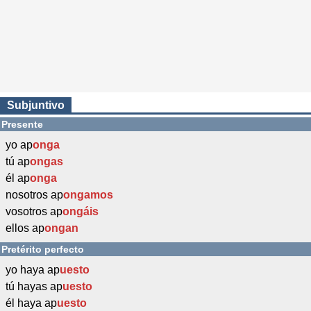
Subjuntivo
Presente
yo ap
onga
tú ap
ongas
él ap
onga
nosotros ap
ongamos
vosotros ap
ongáis
ellos ap
ongan
Pretérito perfecto
yo haya ap
uesto
tú hayas ap
uesto
él haya ap
uesto