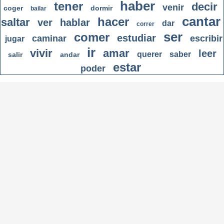
haber
tener
decir
venir
coger
dormir
bailar
cantar
hacer
saltar
ver
hablar
dar
correr
ser
comer
estudiar
caminar
escribir
jugar
ir
vivir
amar
leer
querer
saber
salir
andar
estar
poder