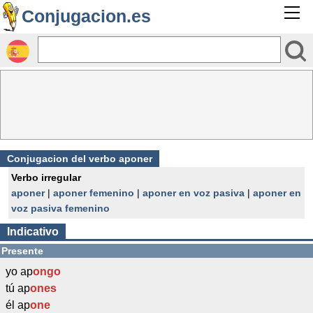
Conjugacion.es
Conjugacion del verbo aponer
Verbo irregular
aponer
|
aponer femenino
|
aponer en voz pasiva
|
aponer en
voz pasiva femenino
Indicativo
Presente
yo ap
ongo
tú ap
ones
él ap
one