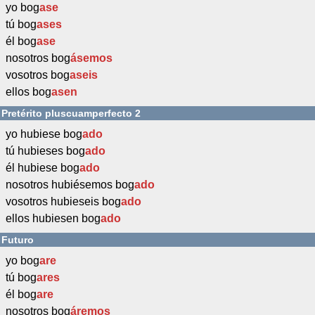
yo bog
ase
tú bog
ases
él bog
ase
nosotros bog
ásemos
vosotros bog
aseis
ellos bog
asen
Pretérito pluscuamperfecto 2
yo hubiese bog
ado
tú hubieses bog
ado
él hubiese bog
ado
nosotros hubiésemos bog
ado
vosotros hubieseis bog
ado
ellos hubiesen bog
ado
Futuro
yo bog
are
tú bog
ares
él bog
are
nosotros bog
áremos