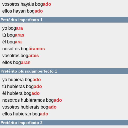
vosotros hayáis bog
ado
ellos hayan bog
ado
Pretérito imperfecto 1
yo bog
ara
tú bog
aras
él bog
ara
nosotros bog
áramos
vosotros bog
arais
ellos bog
aran
Pretérito pluscuamperfecto 1
yo hubiera bog
ado
tú hubieras bog
ado
él hubiera bog
ado
nosotros hubiéramos bog
ado
vosotros hubierais bog
ado
ellos hubieran bog
ado
Pretérito imperfecto 2