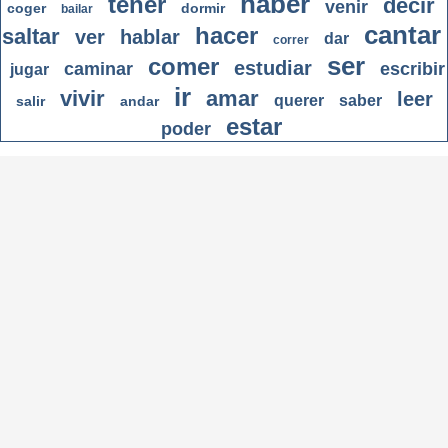
haber
tener
decir
venir
coger
dormir
bailar
cantar
hacer
saltar
ver
hablar
dar
correr
ser
comer
estudiar
caminar
escribir
jugar
ir
vivir
amar
leer
querer
saber
salir
andar
estar
poder