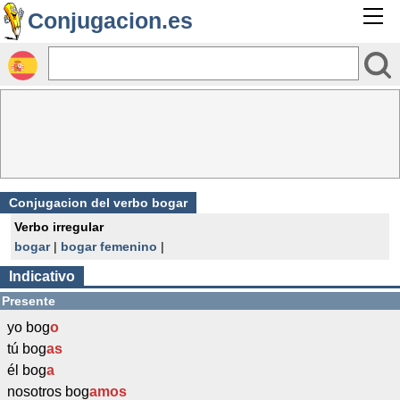
Conjugacion.es
Conjugacion del verbo bogar
Verbo irregular
bogar
|
bogar femenino
|
Indicativo
Presente
yo bog
o
tú bog
as
él bog
a
nosotros bog
amos