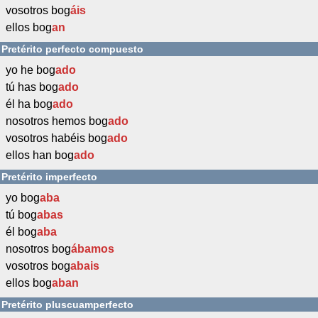
vosotros bog
áis
ellos bog
an
Pretérito perfecto compuesto
yo he bog
ado
tú has bog
ado
él ha bog
ado
nosotros hemos bog
ado
vosotros habéis bog
ado
ellos han bog
ado
Pretérito imperfecto
yo bog
aba
tú bog
abas
él bog
aba
nosotros bog
ábamos
vosotros bog
abais
ellos bog
aban
Pretérito pluscuamperfecto