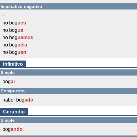
Imperativo negativo
-
no bog
ues
no bog
ue
no bog
uemos
no bog
uéis
no bog
uen
Infinitivo
Simple
bog
ar
Compuesto
haber bog
ado
Gerundio
Simple
bog
ando