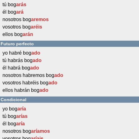
tú bog
arás
él bog
ará
nosotros bog
aremos
vosotros bog
aréis
ellos bog
arán
Futuro perfecto
yo habré bog
ado
tú habrás bog
ado
él habrá bog
ado
nosotros habremos bog
ado
vosotros habréis bog
ado
ellos habrán bog
ado
Condicional
yo bog
aría
tú bog
arías
él bog
aría
nosotros bog
aríamos
vosotros bog
aríais