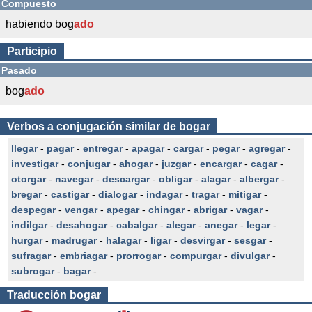
Compuesto
habiendo bog
ado
Participio
Pasado
bog
ado
Verbos a conjugación similar de bogar
llegar
-
pagar
-
entregar
-
apagar
-
cargar
-
pegar
-
agregar
-
investigar
-
conjugar
-
ahogar
-
juzgar
-
encargar
-
cagar
-
otorgar
-
navegar
-
descargar
-
obligar
-
alagar
-
albergar
-
bregar
-
castigar
-
dialogar
-
indagar
-
tragar
-
mitigar
-
despegar
-
vengar
-
apegar
-
chingar
-
abrigar
-
vagar
-
indilgar
-
desahogar
-
cabalgar
-
alegar
-
anegar
-
legar
-
hurgar
-
madrugar
-
halagar
-
ligar
-
desvirgar
-
sesgar
-
sufragar
-
embriagar
-
prorrogar
-
compurgar
-
divulgar
-
subrogar
-
bagar
-
Traducción
bogar