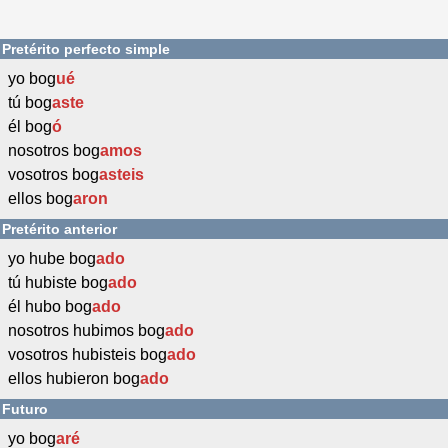
Pretérito perfecto simple
yo bog
ué
tú bog
aste
él bog
ó
nosotros bog
amos
vosotros bog
asteis
ellos bog
aron
Pretérito anterior
yo hube bog
ado
tú hubiste bog
ado
él hubo bog
ado
nosotros hubimos bog
ado
vosotros hubisteis bog
ado
ellos hubieron bog
ado
Futuro
yo bog
aré