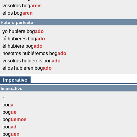
vosotros bog
areis
ellos bog
aren
Futuro perfecto
yo hubiere bog
ado
tú hubieres bog
ado
él hubiere bog
ado
nosotros hubiéremos bog
ado
vosotros hubiereis bog
ado
ellos hubieren bog
ado
Imperativo
Imperativo
-
bog
a
bog
ue
bog
uemos
bog
ad
bog
uen