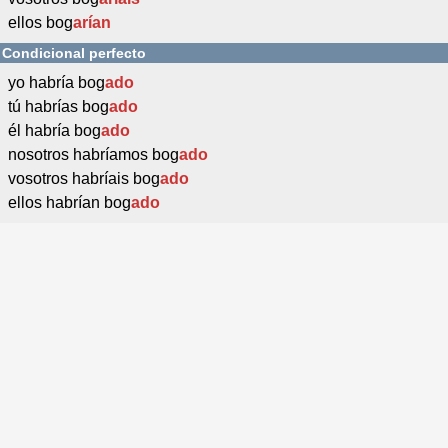
ellos bog
arían
Condicional perfecto
yo habría bog
ado
tú habrías bog
ado
él habría bog
ado
nosotros habríamos bog
ado
vosotros habríais bog
ado
ellos habrían bog
ado