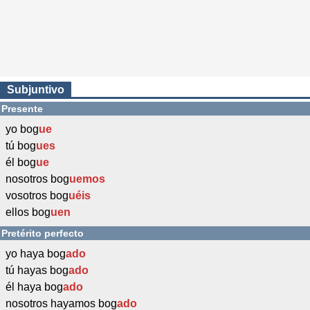
Subjuntivo
Presente
yo bog
ue
tú bog
ues
él bog
ue
nosotros bog
uemos
vosotros bog
uéis
ellos bog
uen
Pretérito perfecto
yo haya bog
ado
tú hayas bog
ado
él haya bog
ado
nosotros hayamos bog
ado