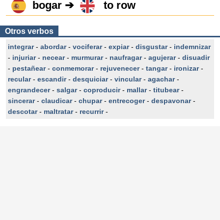
bogar ➔
to row
Otros verbos
integrar
-
abordar
-
vociferar
-
expiar
-
disgustar
-
indemnizar
-
injuriar
-
necear
-
murmurar
-
naufragar
-
agujerar
-
disuadir
-
pestañear
-
conmemorar
-
rejuvenecer
-
tangar
-
ironizar
-
recular
-
escandir
-
desquiciar
-
vincular
-
agachar
-
engrandecer
-
salgar
-
coproducir
-
mallar
-
titubear
-
sincerar
-
claudicar
-
chupar
-
entrecoger
-
despavonar
-
descotar
-
maltratar
-
recurrir
-