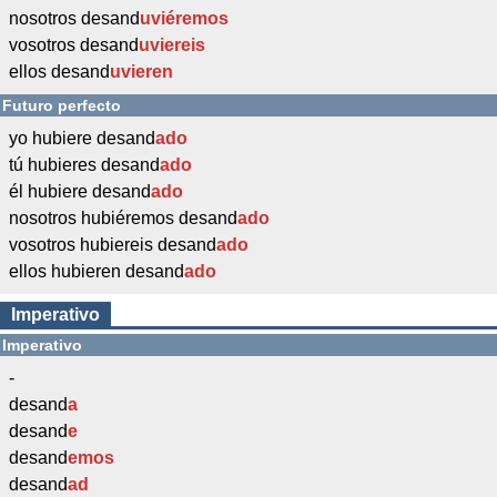
nosotros desand
uviéremos
vosotros desand
uviereis
ellos desand
uvieren
Futuro perfecto
yo hubiere desand
ado
tú hubieres desand
ado
él hubiere desand
ado
nosotros hubiéremos desand
ado
vosotros hubiereis desand
ado
ellos hubieren desand
ado
Imperativo
Imperativo
-
desand
a
desand
e
desand
emos
desand
ad