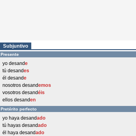
Subjuntivo
Presente
yo desand
e
tú desand
es
él desand
e
nosotros desand
emos
vosotros desand
éis
ellos desand
en
Pretérito perfecto
yo haya desand
ado
tú hayas desand
ado
él haya desand
ado