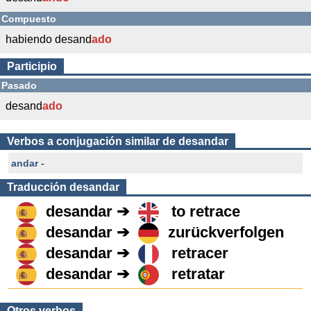
Compuesto
habiendo desand
ado
Participio
Pasado
desand
ado
Verbos a conjugación similar de desandar
andar
-
Traducción
desandar
desandar ➔
to retrace
desandar ➔
zurückverfolgen
desandar ➔
retracer
desandar ➔
retratar
Otros verbos