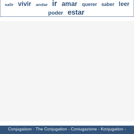
ir
vivir
amar
leer
querer
saber
salir
andar
estar
poder
Conjugaison
-
The Conjugation
-
Coniugazione
-
Konjugation
-