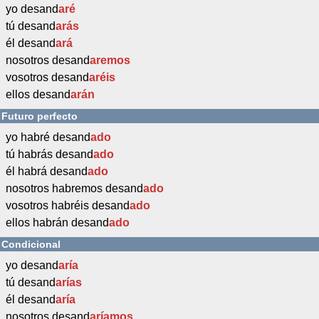
yo desand
aré
tú desand
arás
él desand
ará
nosotros desand
aremos
vosotros desand
aréis
ellos desand
arán
Futuro perfecto
yo habré desand
ado
tú habrás desand
ado
él habrá desand
ado
nosotros habremos desand
ado
vosotros habréis desand
ado
ellos habrán desand
ado
Condicional
yo desand
aría
tú desand
arías
él desand
aría
nosotros desand
aríamos