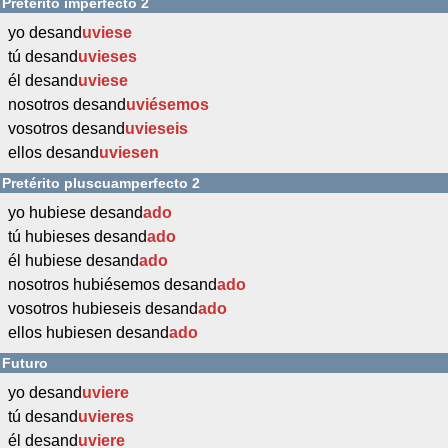
Pretérito imperfecto 2
yo desand
uviese
tú desand
uvieses
él desand
uviese
nosotros desand
uviésemos
vosotros desand
uvieseis
ellos desand
uviesen
Pretérito pluscuamperfecto 2
yo hubiese desand
ado
tú hubieses desand
ado
él hubiese desand
ado
nosotros hubiésemos desand
ado
vosotros hubieseis desand
ado
ellos hubiesen desand
ado
Futuro
yo desand
uviere
tú desand
uvieres
él desand
uviere