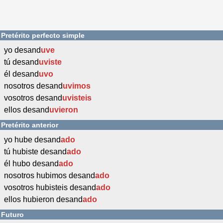
Pretérito perfecto simple
yo desand
uve
tú desand
uviste
él desand
uvo
nosotros desand
uvimos
vosotros desand
uvisteis
ellos desand
uvieron
Pretérito anterior
yo hube desand
ado
tú hubiste desand
ado
él hubo desand
ado
nosotros hubimos desand
ado
vosotros hubisteis desand
ado
ellos hubieron desand
ado
Futuro