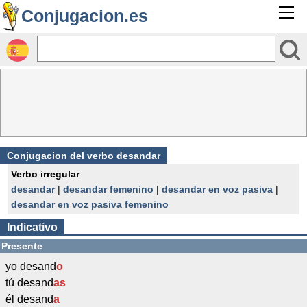
Conjugacion.es
Conjugacion del verbo desandar
Verbo irregular
desandar
|
desandar femenino
|
desandar en voz pasiva
|
desandar en voz pasiva femenino
Indicativo
Presente
yo desand
o
tú desand
as
él desand
a