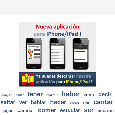
haber
tener
decir
venir
coger
dormir
bailar
cantar
hacer
saltar
ver
hablar
dar
correr
ser
comer
estudiar
caminar
escribir
jugar