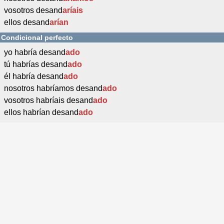
vosotros desand
aríais
ellos desand
arían
Condicional perfecto
yo habría desand
ado
tú habrías desand
ado
él habría desand
ado
nosotros habríamos desand
ado
vosotros habríais desand
ado
ellos habrían desand
ado