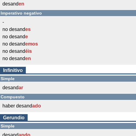
desand
en
Imperativo negativo
-
no desand
es
no desand
e
no desand
emos
no desand
éis
no desand
en
Infinitivo
Simple
desand
ar
Compuesto
haber desand
ado
Gerundio
Simple
desand
ando