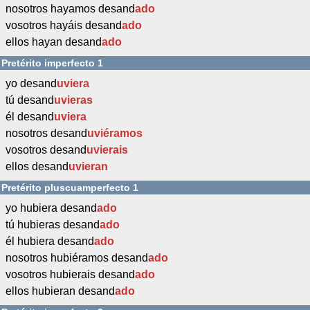
nosotros hayamos desand
ado
vosotros hayáis desand
ado
ellos hayan desand
ado
Pretérito imperfecto 1
yo desand
uviera
tú desand
uvieras
él desand
uviera
nosotros desand
uviéramos
vosotros desand
uvierais
ellos desand
uvieran
Pretérito pluscuamperfecto 1
yo hubiera desand
ado
tú hubieras desand
ado
él hubiera desand
ado
nosotros hubiéramos desand
ado
vosotros hubierais desand
ado
ellos hubieran desand
ado