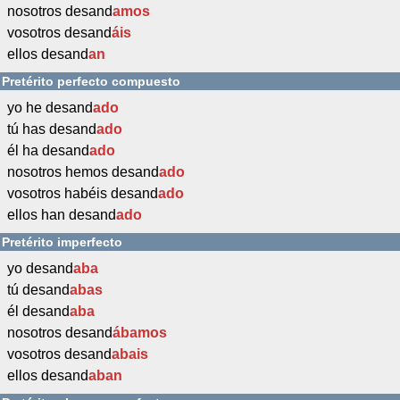
nosotros desand
amos
vosotros desand
áis
ellos desand
an
Pretérito perfecto compuesto
yo he desand
ado
tú has desand
ado
él ha desand
ado
nosotros hemos desand
ado
vosotros habéis desand
ado
ellos han desand
ado
Pretérito imperfecto
yo desand
aba
tú desand
abas
él desand
aba
nosotros desand
ábamos
vosotros desand
abais
ellos desand
aban