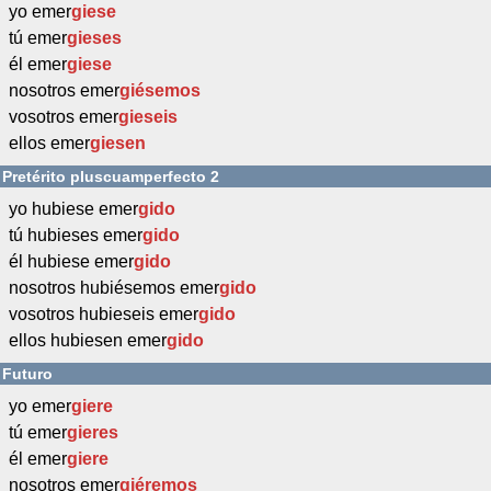
yo emer
giese
tú emer
gieses
él emer
giese
nosotros emer
giésemos
vosotros emer
gieseis
ellos emer
giesen
Pretérito pluscuamperfecto 2
yo hubiese emer
gido
tú hubieses emer
gido
él hubiese emer
gido
nosotros hubiésemos emer
gido
vosotros hubieseis emer
gido
ellos hubiesen emer
gido
Futuro
yo emer
giere
tú emer
gieres
él emer
giere
nosotros emer
giéremos