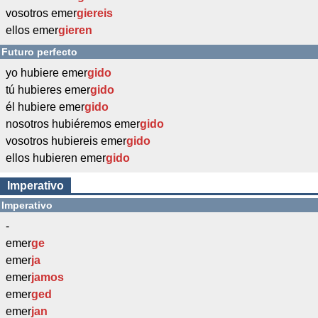
vosotros emer
giereis
ellos emer
gieren
Futuro perfecto
yo hubiere emer
gido
tú hubieres emer
gido
él hubiere emer
gido
nosotros hubiéremos emer
gido
vosotros hubiereis emer
gido
ellos hubieren emer
gido
Imperativo
Imperativo
-
emer
ge
emer
ja
emer
jamos
emer
ged
emer
jan