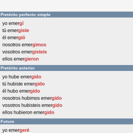
Pretérito perfecto simple
yo emer
gí
tú emer
giste
él emer
gió
nosotros emer
gimos
vosotros emer
gisteis
ellos emer
gieron
Pretérito anterior
yo hube emer
gido
tú hubiste emer
gido
él hubo emer
gido
nosotros hubimos emer
gido
vosotros hubisteis emer
gido
ellos hubieron emer
gido
Futuro
yo emer
geré