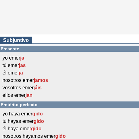
Subjuntivo
Presente
yo emer
ja
tú emer
jas
él emer
ja
nosotros emer
jamos
vosotros emer
jáis
ellos emer
jan
Pretérito perfecto
yo haya emer
gido
tú hayas emer
gido
él haya emer
gido
nosotros hayamos emer
gido