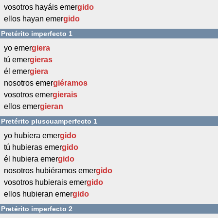
vosotros hayáis emer
gido
ellos hayan emer
gido
Pretérito imperfecto 1
yo emer
giera
tú emer
gieras
él emer
giera
nosotros emer
giéramos
vosotros emer
gierais
ellos emer
gieran
Pretérito pluscuamperfecto 1
yo hubiera emer
gido
tú hubieras emer
gido
él hubiera emer
gido
nosotros hubiéramos emer
gido
vosotros hubierais emer
gido
ellos hubieran emer
gido
Pretérito imperfecto 2