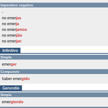
Imperativo negativo
-
no emer
jas
no emer
ja
no emer
jamos
no emer
jáis
no emer
jan
Infinitivo
Simple
emer
ger
Compuesto
haber emer
gido
Gerundio
Simple
emer
giendo