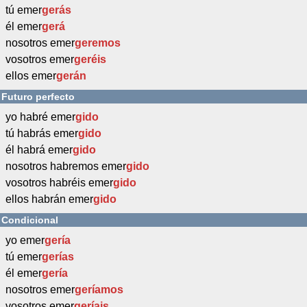
tú emer
gerás
él emer
gerá
nosotros emer
geremos
vosotros emer
geréis
ellos emer
gerán
Futuro perfecto
yo habré emer
gido
tú habrás emer
gido
él habrá emer
gido
nosotros habremos emer
gido
vosotros habréis emer
gido
ellos habrán emer
gido
Condicional
yo emer
gería
tú emer
gerías
él emer
gería
nosotros emer
geríamos
vosotros emer
geríais