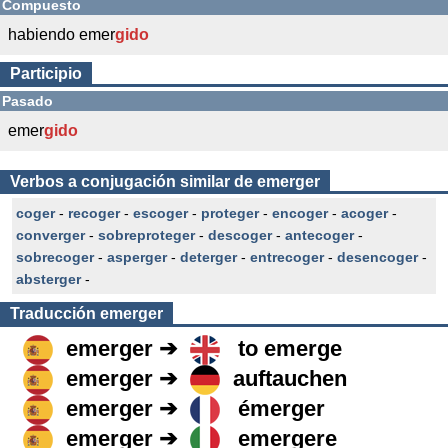
Compuesto
habiendo emer
gido
Participio
Pasado
emer
gido
Verbos a conjugación similar de emerger
coger
-
recoger
-
escoger
-
proteger
-
encoger
-
acoger
-
converger
-
sobreproteger
-
descoger
-
antecoger
-
sobrecoger
-
asperger
-
deterger
-
entrecoger
-
desencoger
-
absterger
-
Traducción
emerger
emerger ➔
to emerge
emerger ➔
auftauchen
emerger ➔
émerger
emerger ➔
emergere