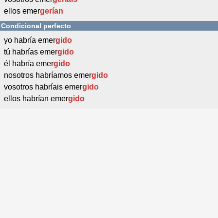
ellos emer
gerían
Condicional perfecto
yo habría emer
gido
tú habrías emer
gido
él habría emer
gido
nosotros habríamos emer
gido
vosotros habríais emer
gido
ellos habrían emer
gido