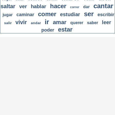
cantar
hacer
saltar
ver
hablar
dar
correr
ser
comer
estudiar
caminar
escribir
jugar
ir
vivir
amar
leer
querer
saber
salir
andar
estar
poder