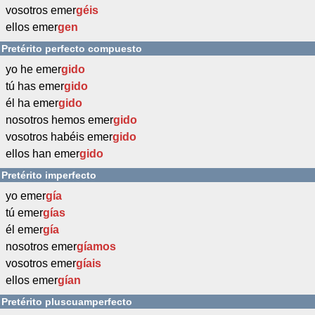
vosotros emer
géis
ellos emer
gen
Pretérito perfecto compuesto
yo he emer
gido
tú has emer
gido
él ha emer
gido
nosotros hemos emer
gido
vosotros habéis emer
gido
ellos han emer
gido
Pretérito imperfecto
yo emer
gía
tú emer
gías
él emer
gía
nosotros emer
gíamos
vosotros emer
gíais
ellos emer
gían
Pretérito pluscuamperfecto