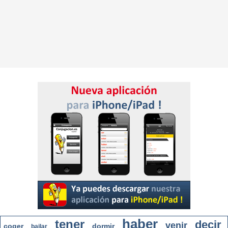
haber
tener
decir
venir
coger
dormir
bailar