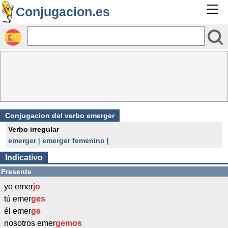
Conjugacion.es
Conjugacion del verbo emerger
Verbo irregular
emerger
|
emerger femenino
|
Indicativo
Presente
yo emer
jo
tú emer
ges
él emer
ge
nosotros emer
gemos