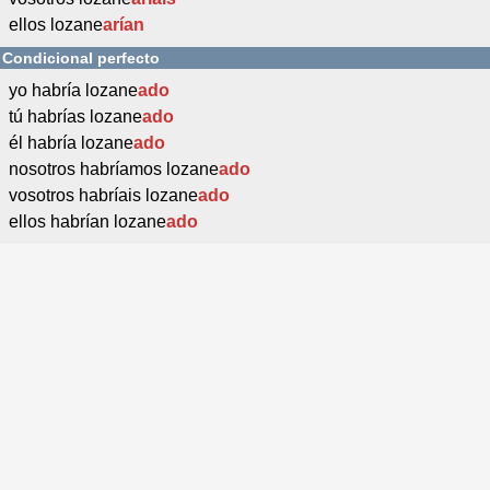
ellos lozane
arían
Condicional perfecto
yo habría lozane
ado
tú habrías lozane
ado
él habría lozane
ado
nosotros habríamos lozane
ado
vosotros habríais lozane
ado
ellos habrían lozane
ado