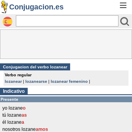
Conjugacion.es
Conjugacion del verbo lozanear
Verbo regular
lozanear
|
lozanearse
|
lozanear femenino
|
Indicativo
Presente
yo lozane
o
tú lozane
as
él lozane
a
nosotros lozane
amos