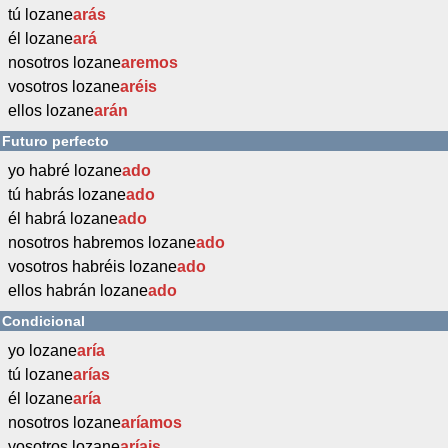
tú lozane
arás
él lozane
ará
nosotros lozane
aremos
vosotros lozane
aréis
ellos lozane
arán
Futuro perfecto
yo habré lozane
ado
tú habrás lozane
ado
él habrá lozane
ado
nosotros habremos lozane
ado
vosotros habréis lozane
ado
ellos habrán lozane
ado
Condicional
yo lozane
aría
tú lozane
arías
él lozane
aría
nosotros lozane
aríamos
vosotros lozane
aríais