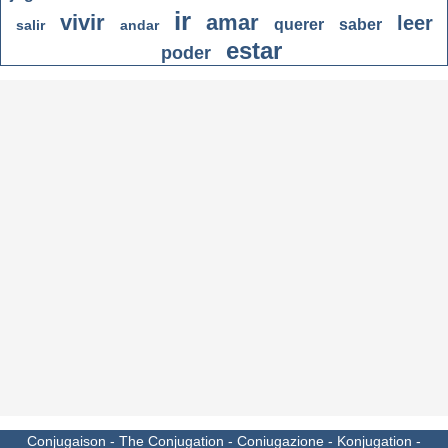
ir
vivir
amar
leer
querer
saber
salir
andar
estar
poder
Conjugaison
-
The Conjugation
-
Coniugazione
-
Konjugation
-