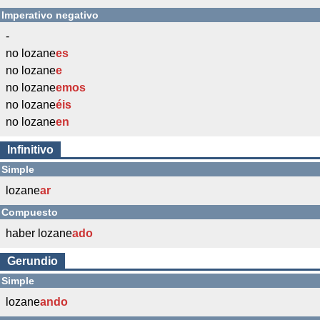
Imperativo negativo
-
no lozane
es
no lozane
e
no lozane
emos
no lozane
éis
no lozane
en
Infinitivo
Simple
lozane
ar
Compuesto
haber lozane
ado
Gerundio
Simple
lozane
ando