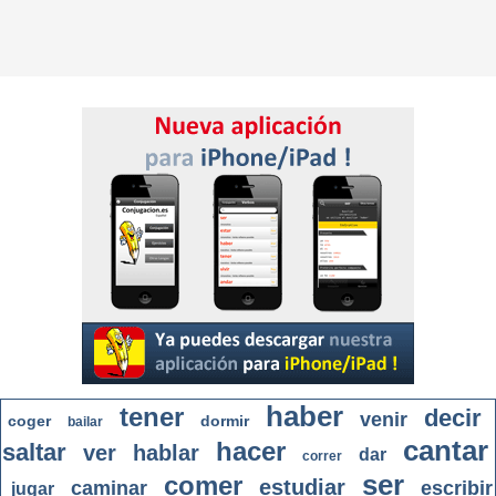
haber
tener
decir
venir
coger
dormir
bailar
cantar
hacer
saltar
ver
hablar
dar
correr
ser
comer
estudiar
caminar
escribir
jugar