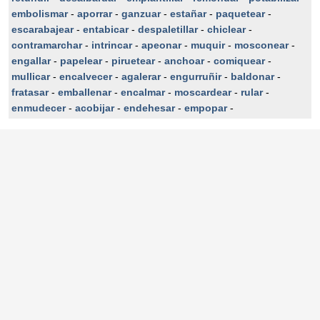
embolismar
-
aporrar
-
ganzuar
-
estañar
-
paquetear
-
escarabajear
-
entabicar
-
despaletillar
-
chiclear
-
contramarchar
-
intrincar
-
apeonar
-
muquir
-
mosconear
-
engallar
-
papelear
-
piruetear
-
anchoar
-
comiquear
-
mullicar
-
encalvecer
-
agalerar
-
engurruñir
-
baldonar
-
fratasar
-
emballenar
-
encalmar
-
moscardear
-
rular
-
enmudecer
-
acobijar
-
endehesar
-
empopar
-