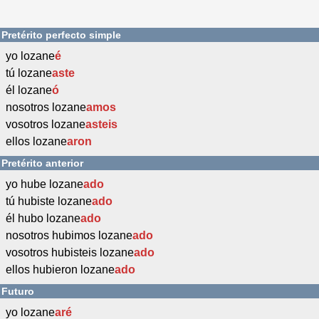
Pretérito perfecto simple
yo lozane
é
tú lozane
aste
él lozane
ó
nosotros lozane
amos
vosotros lozane
asteis
ellos lozane
aron
Pretérito anterior
yo hube lozane
ado
tú hubiste lozane
ado
él hubo lozane
ado
nosotros hubimos lozane
ado
vosotros hubisteis lozane
ado
ellos hubieron lozane
ado
Futuro
yo lozane
aré