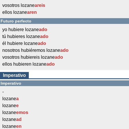
vosotros lozane
areis
ellos lozane
aren
Futuro perfecto
yo hubiere lozane
ado
tú hubieres lozane
ado
él hubiere lozane
ado
nosotros hubiéremos lozane
ado
vosotros hubiereis lozane
ado
ellos hubieren lozane
ado
Imperativo
Imperativo
-
lozane
a
lozane
e
lozane
emos
lozane
ad
lozane
en