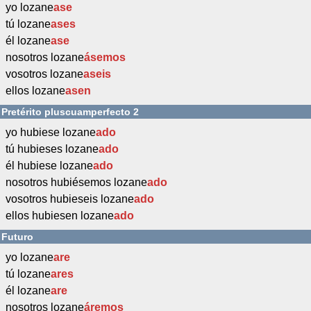
yo lozane
ase
tú lozane
ases
él lozane
ase
nosotros lozane
ásemos
vosotros lozane
aseis
ellos lozane
asen
Pretérito pluscuamperfecto 2
yo hubiese lozane
ado
tú hubieses lozane
ado
él hubiese lozane
ado
nosotros hubiésemos lozane
ado
vosotros hubieseis lozane
ado
ellos hubiesen lozane
ado
Futuro
yo lozane
are
tú lozane
ares
él lozane
are
nosotros lozane
áremos