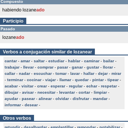
Compuesto
habiendo lozane
ado
Participio
Pasado
lozane
ado
Verbos a conjugación similar de lozanear
cantar
-
amar
-
saltar
-
estudiar
-
hablar
-
caminar
-
bailar
-
trabajar
-
llevar
-
comprar
-
pasar
-
ganar
-
gustar
-
llorar
-
callar
-
nadar
-
escuchar
-
tomar
-
lavar
-
hallar
-
dejar
-
mirar
-
terminar
-
cocinar
-
viajar
-
llamar
-
quedar
-
pintar
-
tipear
-
acabar
-
visitar
-
crear
-
esperar
-
regular
-
echar
-
respetar
-
dibujar
-
avisar
-
necesitar
-
levantar
-
cortar
-
limpiar
-
ayudar
-
pasear
-
alinear
-
olvidar
-
disfrutar
-
mandar
-
informar
-
desear
-
Otros verbos
retundir
-
desalbardar
-
emplantillar
-
remondar
-
potabilizar
-