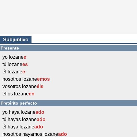
Subjuntivo
Presente
yo lozane
e
tú lozane
es
él lozane
e
nosotros lozane
emos
vosotros lozane
éis
ellos lozane
en
Pretérito perfecto
yo haya lozane
ado
tú hayas lozane
ado
él haya lozane
ado
nosotros hayamos lozane
ado