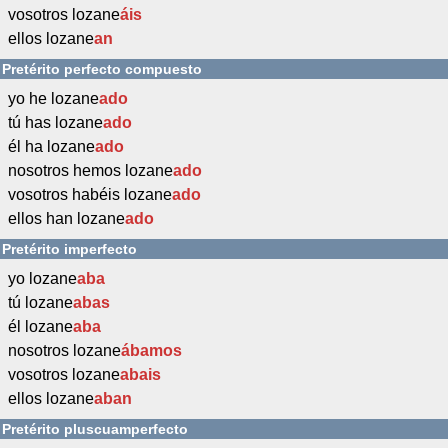
vosotros lozane
áis
ellos lozane
an
Pretérito perfecto compuesto
yo he lozane
ado
tú has lozane
ado
él ha lozane
ado
nosotros hemos lozane
ado
vosotros habéis lozane
ado
ellos han lozane
ado
Pretérito imperfecto
yo lozane
aba
tú lozane
abas
él lozane
aba
nosotros lozane
ábamos
vosotros lozane
abais
ellos lozane
aban
Pretérito pluscuamperfecto