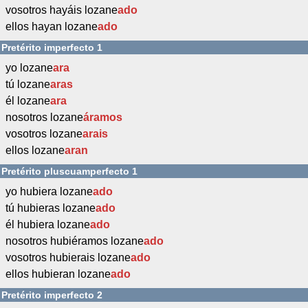
vosotros hayáis lozane
ado
ellos hayan lozane
ado
Pretérito imperfecto 1
yo lozane
ara
tú lozane
aras
él lozane
ara
nosotros lozane
áramos
vosotros lozane
arais
ellos lozane
aran
Pretérito pluscuamperfecto 1
yo hubiera lozane
ado
tú hubieras lozane
ado
él hubiera lozane
ado
nosotros hubiéramos lozane
ado
vosotros hubierais lozane
ado
ellos hubieran lozane
ado
Pretérito imperfecto 2