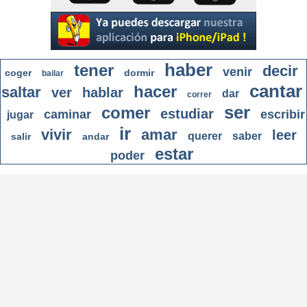
haber
tener
decir
venir
coger
dormir
bailar
cantar
hacer
saltar
ver
hablar
dar
correr
ser
comer
estudiar
caminar
escribir
jugar
ir
vivir
amar
leer
querer
saber
salir
andar
estar
poder