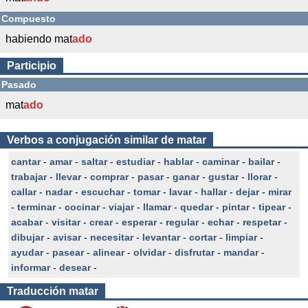
Compuesto
habiendo mat
ado
Participio
Pasado
mat
ado
Verbos a conjugación similar de matar
cantar
-
amar
-
saltar
-
estudiar
-
hablar
-
caminar
-
bailar
-
trabajar
-
llevar
-
comprar
-
pasar
-
ganar
-
gustar
-
llorar
-
callar
-
nadar
-
escuchar
-
tomar
-
lavar
-
hallar
-
dejar
-
mirar
-
terminar
-
cocinar
-
viajar
-
llamar
-
quedar
-
pintar
-
tipear
-
acabar
-
visitar
-
crear
-
esperar
-
regular
-
echar
-
respetar
-
dibujar
-
avisar
-
necesitar
-
levantar
-
cortar
-
limpiar
-
ayudar
-
pasear
-
alinear
-
olvidar
-
disfrutar
-
mandar
-
informar
-
desear
-
Traducción
matar