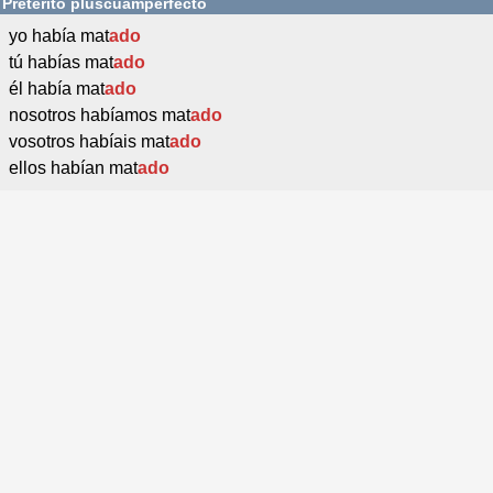
Pretérito pluscuamperfecto
yo había mat
ado
tú habías mat
ado
él había mat
ado
nosotros habíamos mat
ado
vosotros habíais mat
ado
ellos habían mat
ado