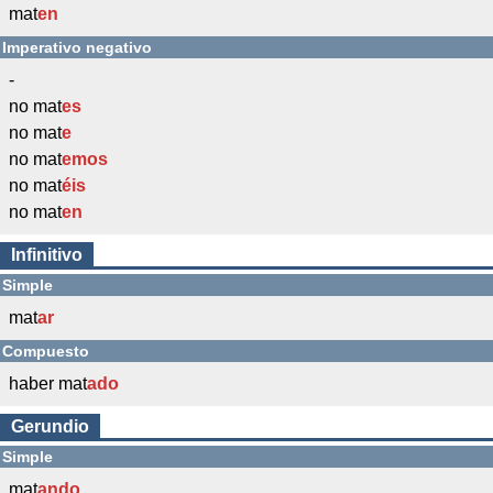
mat
en
Imperativo negativo
-
no mat
es
no mat
e
no mat
emos
no mat
éis
no mat
en
Infinitivo
Simple
mat
ar
Compuesto
haber mat
ado
Gerundio
Simple
mat
ando