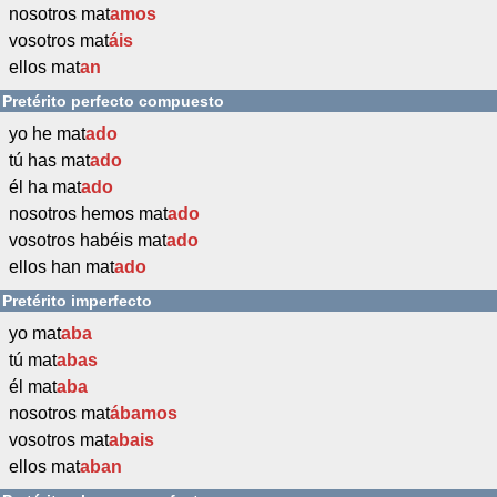
nosotros mat
amos
vosotros mat
áis
ellos mat
an
Pretérito perfecto compuesto
yo he mat
ado
tú has mat
ado
él ha mat
ado
nosotros hemos mat
ado
vosotros habéis mat
ado
ellos han mat
ado
Pretérito imperfecto
yo mat
aba
tú mat
abas
él mat
aba
nosotros mat
ábamos
vosotros mat
abais
ellos mat
aban