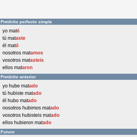
Pretérito perfecto simple
yo mat
é
tú mat
aste
él mat
ó
nosotros mat
amos
vosotros mat
asteis
ellos mat
aron
Pretérito anterior
yo hube mat
ado
tú hubiste mat
ado
él hubo mat
ado
nosotros hubimos mat
ado
vosotros hubisteis mat
ado
ellos hubieron mat
ado
Futuro