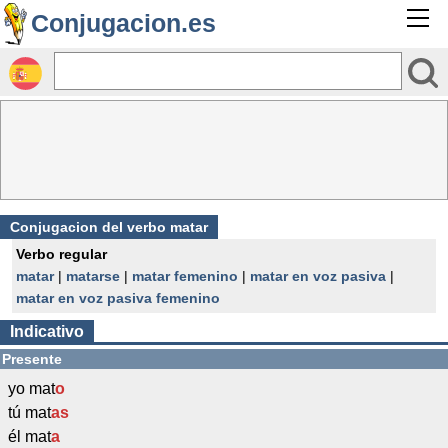
Conjugacion.es
Conjugacion del verbo matar
Verbo regular
matar
|
matarse
|
matar femenino
|
matar en voz pasiva
|
matar en voz pasiva femenino
Indicativo
Presente
yo mat
o
tú mat
as
él mat
a