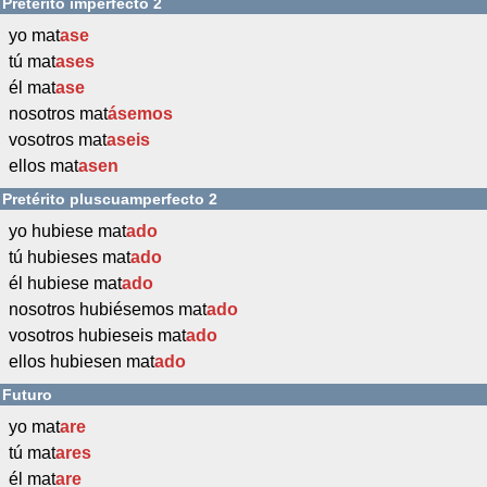
Pretérito imperfecto 2
yo mat
ase
tú mat
ases
él mat
ase
nosotros mat
ásemos
vosotros mat
aseis
ellos mat
asen
Pretérito pluscuamperfecto 2
yo hubiese mat
ado
tú hubieses mat
ado
él hubiese mat
ado
nosotros hubiésemos mat
ado
vosotros hubieseis mat
ado
ellos hubiesen mat
ado
Futuro
yo mat
are
tú mat
ares
él mat
are