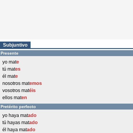
Subjuntivo
Presente
yo mat
e
tú mat
es
él mat
e
nosotros mat
emos
vosotros mat
éis
ellos mat
en
Pretérito perfecto
yo haya mat
ado
tú hayas mat
ado
él haya mat
ado