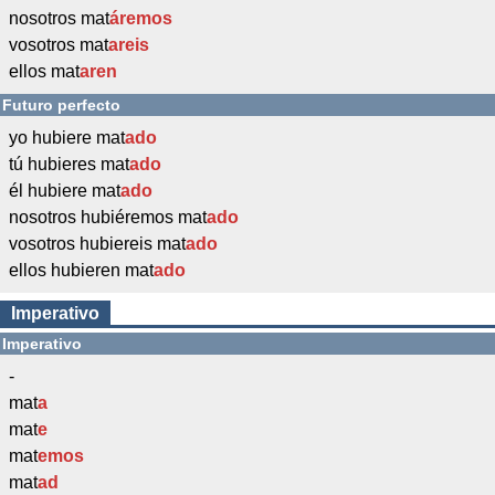
nosotros mat
áremos
vosotros mat
areis
ellos mat
aren
Futuro perfecto
yo hubiere mat
ado
tú hubieres mat
ado
él hubiere mat
ado
nosotros hubiéremos mat
ado
vosotros hubiereis mat
ado
ellos hubieren mat
ado
Imperativo
Imperativo
-
mat
a
mat
e
mat
emos
mat
ad