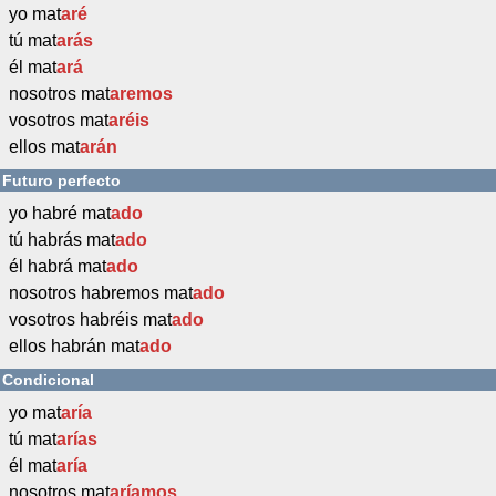
yo mat
aré
tú mat
arás
él mat
ará
nosotros mat
aremos
vosotros mat
aréis
ellos mat
arán
Futuro perfecto
yo habré mat
ado
tú habrás mat
ado
él habrá mat
ado
nosotros habremos mat
ado
vosotros habréis mat
ado
ellos habrán mat
ado
Condicional
yo mat
aría
tú mat
arías
él mat
aría
nosotros mat
aríamos