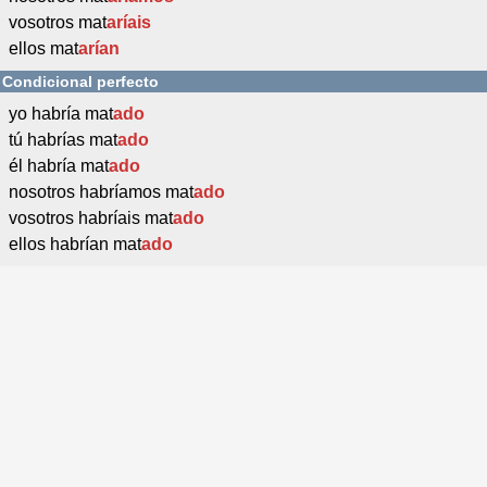
vosotros mat
aríais
ellos mat
arían
Condicional perfecto
yo habría mat
ado
tú habrías mat
ado
él habría mat
ado
nosotros habríamos mat
ado
vosotros habríais mat
ado
ellos habrían mat
ado