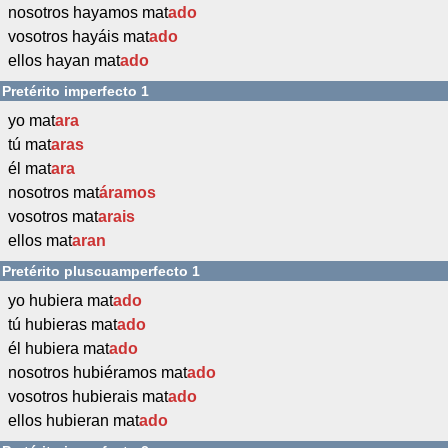
nosotros hayamos mat
ado
vosotros hayáis mat
ado
ellos hayan mat
ado
Pretérito imperfecto 1
yo mat
ara
tú mat
aras
él mat
ara
nosotros mat
áramos
vosotros mat
arais
ellos mat
aran
Pretérito pluscuamperfecto 1
yo hubiera mat
ado
tú hubieras mat
ado
él hubiera mat
ado
nosotros hubiéramos mat
ado
vosotros hubierais mat
ado
ellos hubieran mat
ado