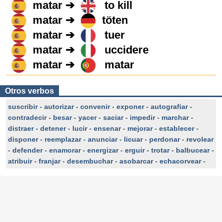
matar ➔
to kill
matar ➔
töten
matar ➔
tuer
matar ➔
uccidere
matar ➔
matar
Otros verbos
suscribir
-
autorizar
-
convenir
-
exponer
-
autografiar
-
contradecir
-
besar
-
yacer
-
saciar
-
impedir
-
marchar
-
distraer
-
detener
-
lucir
-
ensenar
-
mejorar
-
establecer
-
disponer
-
reemplazar
-
anunciar
-
licuar
-
perdonar
-
revolear
-
defender
-
enamorar
-
energizar
-
erguir
-
trotar
-
balbucear
-
atribuir
-
franjar
-
desembuchar
-
asobarcar
-
echacorvear
-