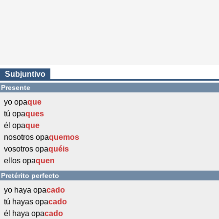
Subjuntivo
Presente
yo opa
que
tú opa
ques
él opa
que
nosotros opa
quemos
vosotros opa
quéis
ellos opa
quen
Pretérito perfecto
yo haya opa
cado
tú hayas opa
cado
él haya opa
cado