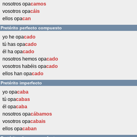
nosotros opa
camos
vosotros opa
cáis
ellos opa
can
Pretérito perfecto compuesto
yo he opa
cado
tú has opa
cado
él ha opa
cado
nosotros hemos opa
cado
vosotros habéis opa
cado
ellos han opa
cado
Pretérito imperfecto
yo opa
caba
tú opa
cabas
él opa
caba
nosotros opa
cábamos
vosotros opa
cabais
ellos opa
caban