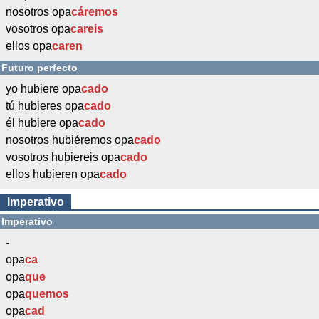
nosotros opa
cáremos
vosotros opa
careis
ellos opa
caren
Futuro perfecto
yo hubiere opa
cado
tú hubieres opa
cado
él hubiere opa
cado
nosotros hubiéremos opa
cado
vosotros hubiereis opa
cado
ellos hubieren opa
cado
Imperativo
Imperativo
-
opa
ca
opa
que
opa
quemos
opa
cad