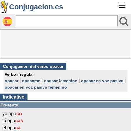
Conjugacion.es
Conjugacion del verbo opacar
Verbo irregular
opacar
|
opacarse
|
opacar femenino
|
opacar en voz pasiva
|
opacar en voz pasiva femenino
Indicativo
Presente
yo opa
co
tú opa
cas
él opa
ca