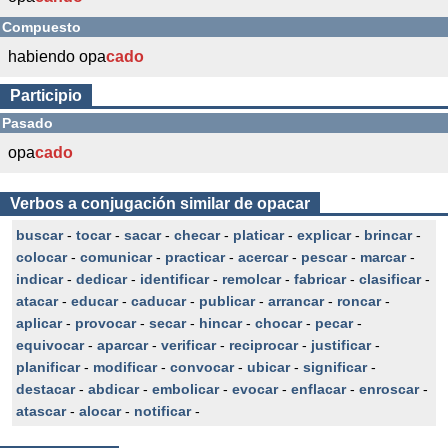
Compuesto
habiendo opa
cado
Participio
Pasado
opa
cado
Verbos a conjugación similar de opacar
buscar
-
tocar
-
sacar
-
checar
-
platicar
-
explicar
-
brincar
-
colocar
-
comunicar
-
practicar
-
acercar
-
pescar
-
marcar
-
indicar
-
dedicar
-
identificar
-
remolcar
-
fabricar
-
clasificar
-
atacar
-
educar
-
caducar
-
publicar
-
arrancar
-
roncar
-
aplicar
-
provocar
-
secar
-
hincar
-
chocar
-
pecar
-
equivocar
-
aparcar
-
verificar
-
reciprocar
-
justificar
-
planificar
-
modificar
-
convocar
-
ubicar
-
significar
-
destacar
-
abdicar
-
embolicar
-
evocar
-
enflacar
-
enroscar
-
atascar
-
alocar
-
notificar
-