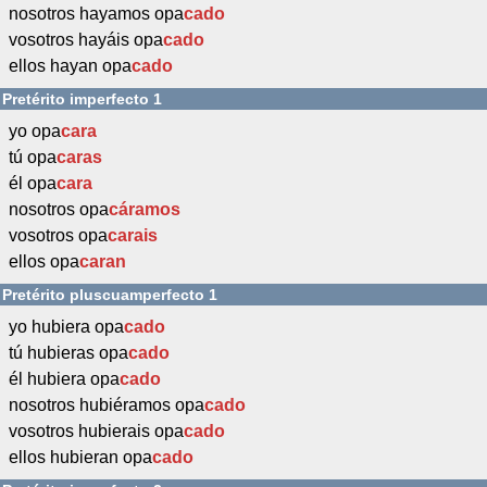
nosotros hayamos opa
cado
vosotros hayáis opa
cado
ellos hayan opa
cado
Pretérito imperfecto 1
yo opa
cara
tú opa
caras
él opa
cara
nosotros opa
cáramos
vosotros opa
carais
ellos opa
caran
Pretérito pluscuamperfecto 1
yo hubiera opa
cado
tú hubieras opa
cado
él hubiera opa
cado
nosotros hubiéramos opa
cado
vosotros hubierais opa
cado
ellos hubieran opa
cado