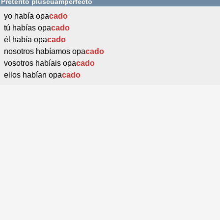
Pretérito pluscuamperfecto
yo había opa
cado
tú habías opa
cado
él había opa
cado
nosotros habíamos opa
cado
vosotros habíais opa
cado
ellos habían opa
cado