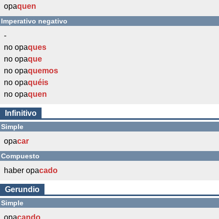
opa
quen
Imperativo negativo
-
no opa
ques
no opa
que
no opa
quemos
no opa
quéis
no opa
quen
Infinitivo
Simple
opa
car
Compuesto
haber opa
cado
Gerundio
Simple
opa
cando