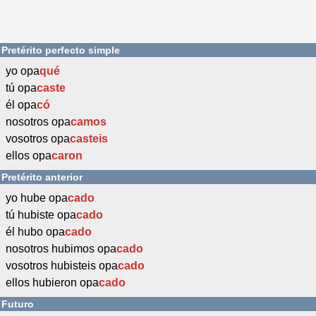
Pretérito perfecto simple
yo opa
qué
tú opa
caste
él opa
có
nosotros opa
camos
vosotros opa
casteis
ellos opa
caron
Pretérito anterior
yo hube opa
cado
tú hubiste opa
cado
él hubo opa
cado
nosotros hubimos opa
cado
vosotros hubisteis opa
cado
ellos hubieron opa
cado
Futuro