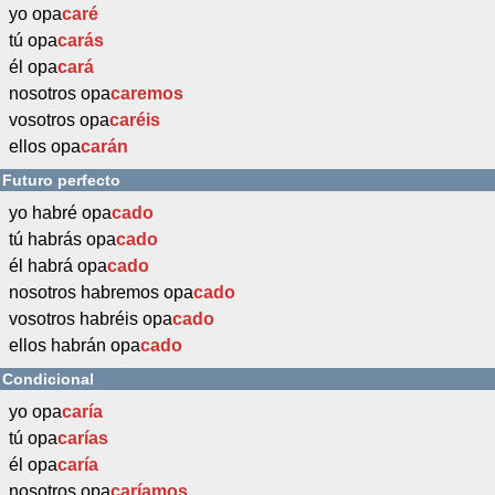
yo opa
caré
tú opa
carás
él opa
cará
nosotros opa
caremos
vosotros opa
caréis
ellos opa
carán
Futuro perfecto
yo habré opa
cado
tú habrás opa
cado
él habrá opa
cado
nosotros habremos opa
cado
vosotros habréis opa
cado
ellos habrán opa
cado
Condicional
yo opa
caría
tú opa
carías
él opa
caría
nosotros opa
caríamos