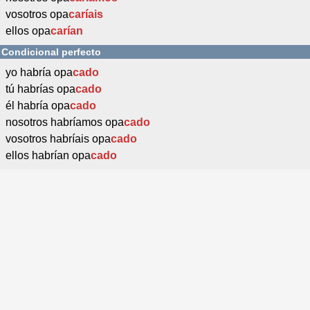
vosotros opa
caríais
ellos opa
carían
Condicional perfecto
yo habría opa
cado
tú habrías opa
cado
él habría opa
cado
nosotros habríamos opa
cado
vosotros habríais opa
cado
ellos habrían opa
cado