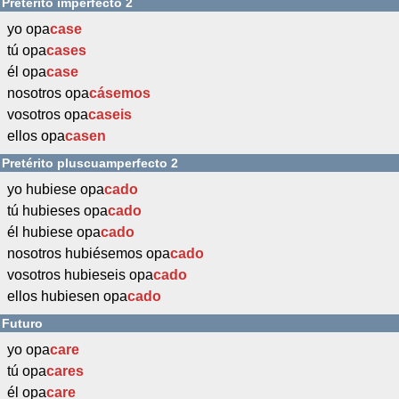
Pretérito imperfecto 2
yo opa
case
tú opa
cases
él opa
case
nosotros opa
cásemos
vosotros opa
caseis
ellos opa
casen
Pretérito pluscuamperfecto 2
yo hubiese opa
cado
tú hubieses opa
cado
él hubiese opa
cado
nosotros hubiésemos opa
cado
vosotros hubieseis opa
cado
ellos hubiesen opa
cado
Futuro
yo opa
care
tú opa
cares
él opa
care