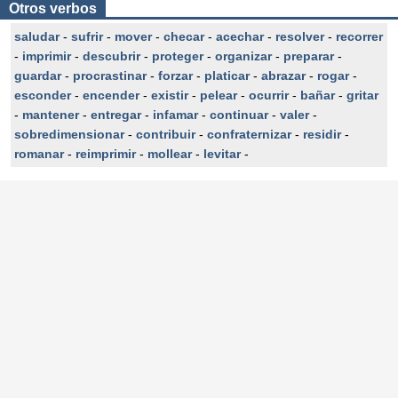
Otros verbos
saludar
-
sufrir
-
mover
-
checar
-
acechar
-
resolver
-
recorrer
-
imprimir
-
descubrir
-
proteger
-
organizar
-
preparar
-
guardar
-
procrastinar
-
forzar
-
platicar
-
abrazar
-
rogar
-
esconder
-
encender
-
existir
-
pelear
-
ocurrir
-
bañar
-
gritar
-
mantener
-
entregar
-
infamar
-
continuar
-
valer
-
sobredimensionar
-
contribuir
-
confraternizar
-
residir
-
romanar
-
reimprimir
-
mollear
-
levitar
-