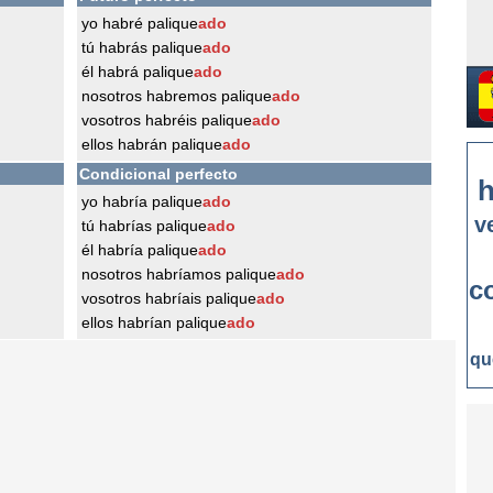
yo habré palique
ado
tú habrás palique
ado
él habrá palique
ado
nosotros habremos palique
ado
vosotros habréis palique
ado
ellos habrán palique
ado
Condicional perfecto
h
yo habría palique
ado
v
tú habrías palique
ado
él habría palique
ado
nosotros habríamos palique
ado
c
vosotros habríais palique
ado
ellos habrían palique
ado
qu