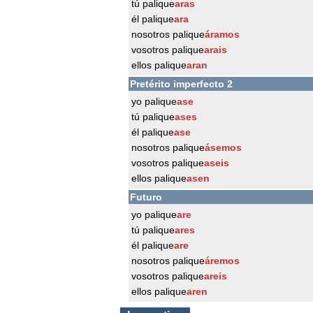
tú palique
aras
él palique
ara
nosotros palique
áramos
vosotros palique
arais
ellos palique
aran
Pretérito imperfecto 2
yo palique
ase
tú palique
ases
él palique
ase
nosotros palique
ásemos
vosotros palique
aseis
ellos palique
asen
Futuro
yo palique
are
tú palique
ares
él palique
are
nosotros palique
áremos
vosotros palique
areis
ellos palique
aren