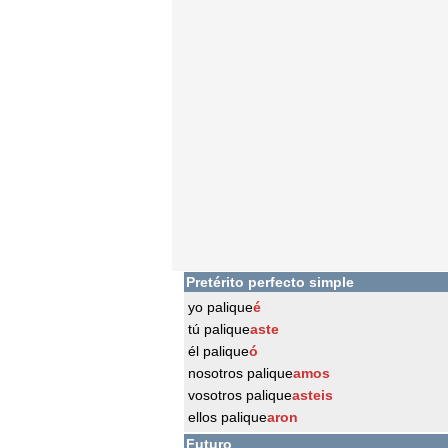
Pretérito perfecto simple
yo palique
é
tú palique
aste
él palique
ó
nosotros palique
amos
vosotros palique
asteis
ellos palique
aron
Futuro