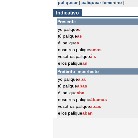
paliquear
|
paliquear femenino
|
Indicativo
Presente
yo palique
o
tú palique
as
él palique
a
nosotros palique
amos
vosotros palique
áis
ellos palique
an
Pretérito imperfecto
yo palique
aba
tú palique
abas
él palique
aba
nosotros palique
ábamos
vosotros palique
abais
ellos palique
aban