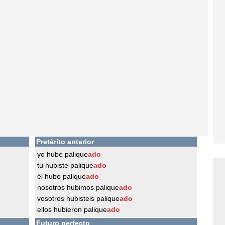
Pretérito anterior
yo hube palique
ado
tú hubiste palique
ado
él hubo palique
ado
nosotros hubimos palique
ado
vosotros hubisteis palique
ado
ellos hubieron palique
ado
Futuro perfecto