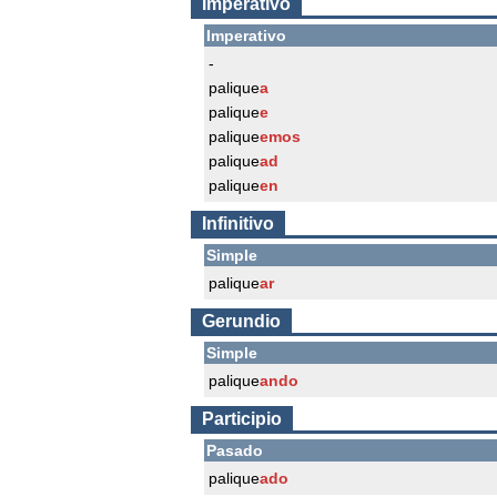
Imperativo
Imperativo
-
palique
a
palique
e
palique
emos
palique
ad
palique
en
Infinitivo
Simple
palique
ar
Gerundio
Simple
palique
ando
Participio
Pasado
palique
ado