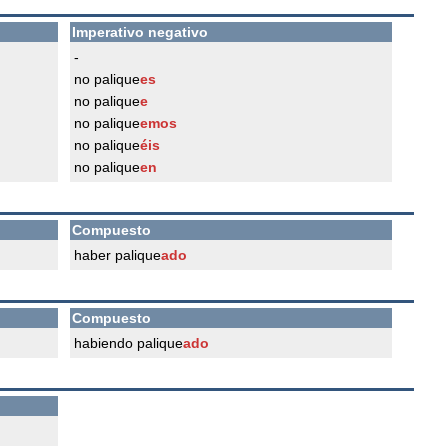
Imperativo negativo
-
no palique
es
no palique
e
no palique
emos
no palique
éis
no palique
en
Compuesto
haber palique
ado
Compuesto
habiendo palique
ado