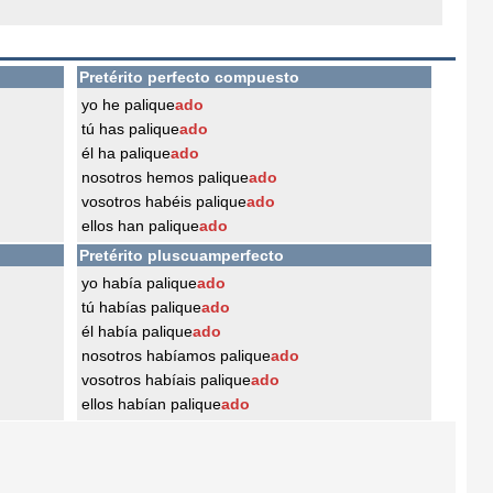
Pretérito perfecto compuesto
yo he palique
ado
tú has palique
ado
él ha palique
ado
nosotros hemos palique
ado
vosotros habéis palique
ado
ellos han palique
ado
Pretérito pluscuamperfecto
yo había palique
ado
tú habías palique
ado
él había palique
ado
nosotros habíamos palique
ado
vosotros habíais palique
ado
ellos habían palique
ado