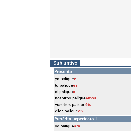
Subjuntivo
Presente
yo palique
e
tú palique
es
él palique
e
nosotros palique
emos
vosotros palique
éis
ellos palique
en
Pretérito imperfecto 1
yo palique
ara