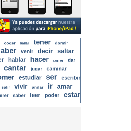
tener
coger
dormir
bailar
aber
decir
saltar
venir
hacer
er
hablar
dar
correr
cantar
caminar
jugar
ser
omer
estudiar
escribir
ir
vivir
amar
salir
andar
estar
leer
poder
erer
saber