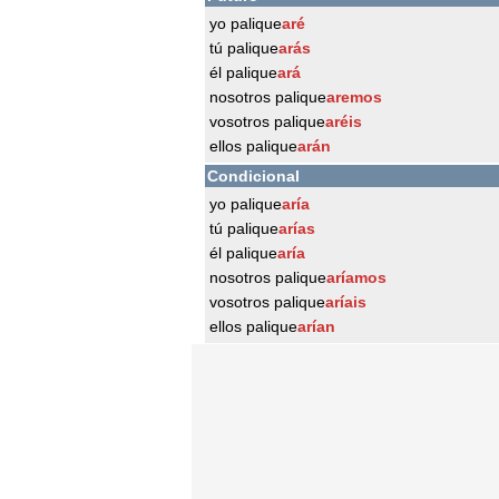
yo palique
aré
tú palique
arás
él palique
ará
nosotros palique
aremos
vosotros palique
aréis
ellos palique
arán
Condicional
yo palique
aría
tú palique
arías
él palique
aría
nosotros palique
aríamos
vosotros palique
aríais
ellos palique
arían