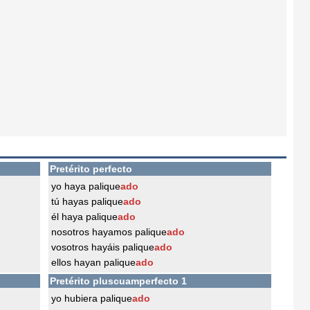
Pretérito perfecto
yo haya palique
ado
tú hayas palique
ado
él haya palique
ado
nosotros hayamos palique
ado
vosotros hayáis palique
ado
ellos hayan palique
ado
Pretérito pluscuamperfecto 1
yo hubiera palique
ado