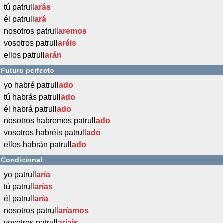
tú patrull
arás
él patrull
ará
nosotros patrull
aremos
vosotros patrull
aréis
ellos patrull
arán
Futuro perfecto
yo habré patrull
ado
tú habrás patrull
ado
él habrá patrull
ado
nosotros habremos patrull
ado
vosotros habréis patrull
ado
ellos habrán patrull
ado
Condicional
yo patrull
aría
tú patrull
arías
él patrull
aría
nosotros patrull
aríamos
vosotros patrull
aríais