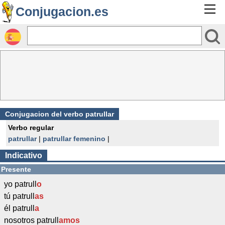
Conjugacion.es
Conjugacion del verbo patrullar
Verbo regular
patrullar
|
patrullar femenino
|
Indicativo
Presente
yo patrull
o
tú patrull
as
él patrull
a
nosotros patrull
amos