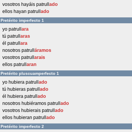
vosotros hayáis patrull
ado
ellos hayan patrull
ado
Pretérito imperfecto 1
yo patrull
ara
tú patrull
aras
él patrull
ara
nosotros patrull
áramos
vosotros patrull
arais
ellos patrull
aran
Pretérito pluscuamperfecto 1
yo hubiera patrull
ado
tú hubieras patrull
ado
él hubiera patrull
ado
nosotros hubiéramos patrull
ado
vosotros hubierais patrull
ado
ellos hubieran patrull
ado
Pretérito imperfecto 2