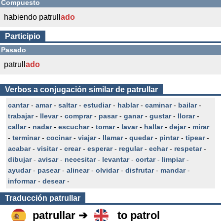
Compuesto
habiendo patrull
ado
Participio
Pasado
patrull
ado
Verbos a conjugación similar de patrullar
cantar
-
amar
-
saltar
-
estudiar
-
hablar
-
caminar
-
bailar
-
trabajar
-
llevar
-
comprar
-
pasar
-
ganar
-
gustar
-
llorar
-
callar
-
nadar
-
escuchar
-
tomar
-
lavar
-
hallar
-
dejar
-
mirar
-
terminar
-
cocinar
-
viajar
-
llamar
-
quedar
-
pintar
-
tipear
-
acabar
-
visitar
-
crear
-
esperar
-
regular
-
echar
-
respetar
-
dibujar
-
avisar
-
necesitar
-
levantar
-
cortar
-
limpiar
-
ayudar
-
pasear
-
alinear
-
olvidar
-
disfrutar
-
mandar
-
informar
-
desear
-
Traducción
patrullar
patrullar ➔
to patrol