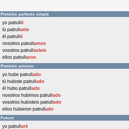
Pretérito perfecto simple
yo patrull
é
tú patrull
aste
él patrull
ó
nosotros patrull
amos
vosotros patrull
asteis
ellos patrull
aron
Pretérito anterior
yo hube patrull
ado
tú hubiste patrull
ado
él hubo patrull
ado
nosotros hubimos patrull
ado
vosotros hubisteis patrull
ado
ellos hubieron patrull
ado
Futuro
yo patrull
aré