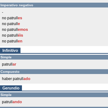
Imperativo negativo
-
no patrull
es
no patrull
e
no patrull
emos
no patrull
éis
no patrull
en
Infinitivo
Simple
patrull
ar
Compuesto
haber patrull
ado
Gerundio
Simple
patrull
ando