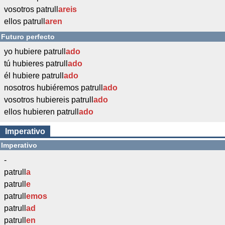
vosotros patrull
areis
ellos patrull
aren
Futuro perfecto
yo hubiere patrull
ado
tú hubieres patrull
ado
él hubiere patrull
ado
nosotros hubiéremos patrull
ado
vosotros hubiereis patrull
ado
ellos hubieren patrull
ado
Imperativo
Imperativo
-
patrull
a
patrull
e
patrull
emos
patrull
ad
patrull
en