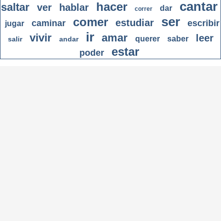
cantar
hacer
saltar
ver
hablar
dar
correr
ser
comer
estudiar
caminar
escribir
jugar
ir
vivir
amar
leer
querer
saber
salir
andar
estar
poder