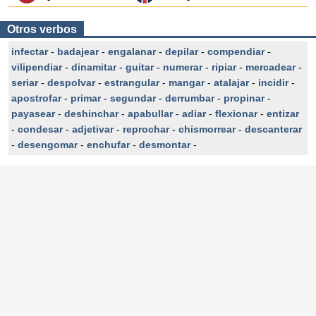
Otros verbos
infectar
-
badajear
-
engalanar
-
depilar
-
compendiar
-
vilipendiar
-
dinamitar
-
guitar
-
numerar
-
ripiar
-
mercadear
-
seriar
-
despolvar
-
estrangular
-
mangar
-
atalajar
-
incidir
-
apostrofar
-
primar
-
segundar
-
derrumbar
-
propinar
-
payasear
-
deshinchar
-
apabullar
-
adiar
-
flexionar
-
entizar
-
condesar
-
adjetivar
-
reprochar
-
chismorrear
-
descanterar
-
desengomar
-
enchufar
-
desmontar
-