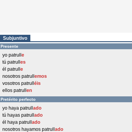
Subjuntivo
Presente
yo patrull
e
tú patrull
es
él patrull
e
nosotros patrull
emos
vosotros patrull
éis
ellos patrull
en
Pretérito perfecto
yo haya patrull
ado
tú hayas patrull
ado
él haya patrull
ado
nosotros hayamos patrull
ado