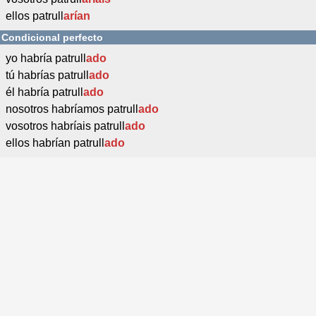
ellos patrull
arían
Condicional perfecto
yo habría patrull
ado
tú habrías patrull
ado
él habría patrull
ado
nosotros habríamos patrull
ado
vosotros habríais patrull
ado
ellos habrían patrull
ado