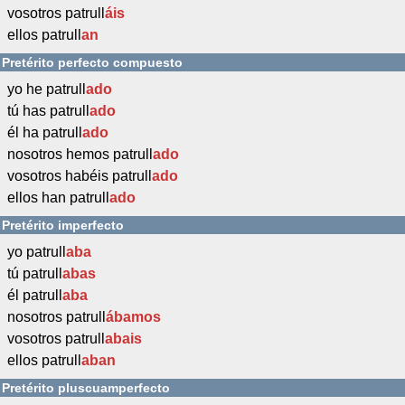
vosotros patrull
áis
ellos patrull
an
Pretérito perfecto compuesto
yo he patrull
ado
tú has patrull
ado
él ha patrull
ado
nosotros hemos patrull
ado
vosotros habéis patrull
ado
ellos han patrull
ado
Pretérito imperfecto
yo patrull
aba
tú patrull
abas
él patrull
aba
nosotros patrull
ábamos
vosotros patrull
abais
ellos patrull
aban
Pretérito pluscuamperfecto