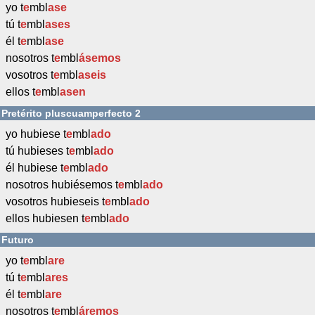
yo t
e
mbl
ase
tú t
e
mbl
ases
él t
e
mbl
ase
nosotros t
e
mbl
ásemos
vosotros t
e
mbl
aseis
ellos t
e
mbl
asen
Pretérito pluscuamperfecto 2
yo hubiese t
e
mbl
ado
tú hubieses t
e
mbl
ado
él hubiese t
e
mbl
ado
nosotros hubiésemos t
e
mbl
ado
vosotros hubieseis t
e
mbl
ado
ellos hubiesen t
e
mbl
ado
Futuro
yo t
e
mbl
are
tú t
e
mbl
ares
él t
e
mbl
are
nosotros t
e
mbl
áremos