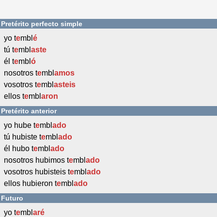
Pretérito perfecto simple
yo t
e
mbl
é
tú t
e
mbl
aste
él t
e
mbl
ó
nosotros t
e
mbl
amos
vosotros t
e
mbl
asteis
ellos t
e
mbl
aron
Pretérito anterior
yo hube t
e
mbl
ado
tú hubiste t
e
mbl
ado
él hubo t
e
mbl
ado
nosotros hubimos t
e
mbl
ado
vosotros hubisteis t
e
mbl
ado
ellos hubieron t
e
mbl
ado
Futuro
yo t
e
mbl
aré