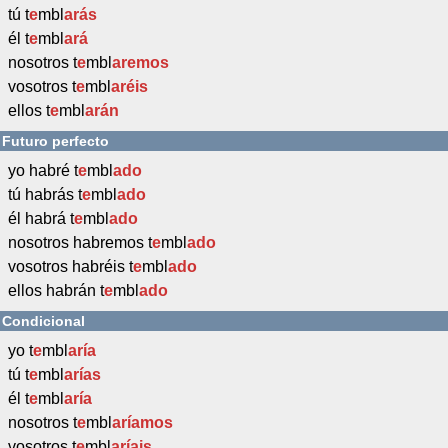
tú t
e
mbl
arás
él t
e
mbl
ará
nosotros t
e
mbl
aremos
vosotros t
e
mbl
aréis
ellos t
e
mbl
arán
Futuro perfecto
yo habré t
e
mbl
ado
tú habrás t
e
mbl
ado
él habrá t
e
mbl
ado
nosotros habremos t
e
mbl
ado
vosotros habréis t
e
mbl
ado
ellos habrán t
e
mbl
ado
Condicional
yo t
e
mbl
aría
tú t
e
mbl
arías
él t
e
mbl
aría
nosotros t
e
mbl
aríamos
vosotros t
e
mbl
aríais