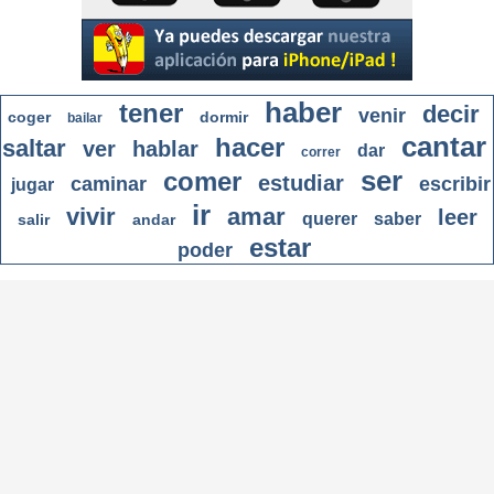
haber
tener
decir
venir
coger
dormir
bailar
cantar
hacer
saltar
ver
hablar
dar
correr
ser
comer
estudiar
caminar
escribir
jugar
ir
vivir
amar
leer
querer
saber
salir
andar
estar
poder