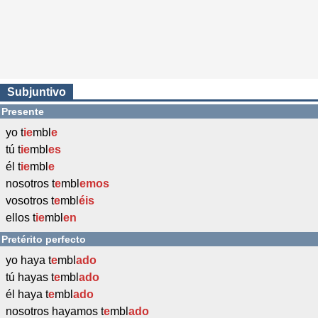
Subjuntivo
Presente
yo t
ie
mbl
e
tú t
ie
mbl
es
él t
ie
mbl
e
nosotros t
e
mbl
emos
vosotros t
e
mbl
éis
ellos t
ie
mbl
en
Pretérito perfecto
yo haya t
e
mbl
ado
tú hayas t
e
mbl
ado
él haya t
e
mbl
ado
nosotros hayamos t
e
mbl
ado