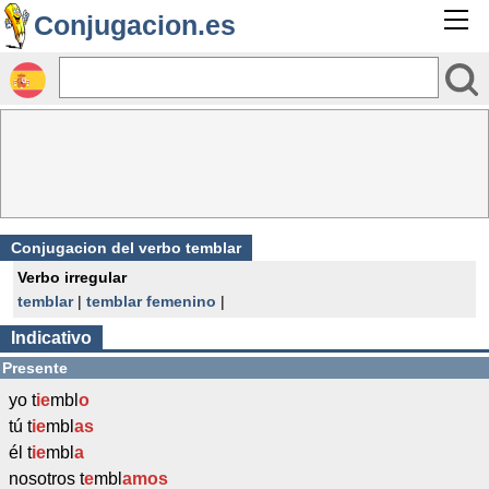
Conjugacion.es
Conjugacion del verbo temblar
Verbo irregular
temblar
|
temblar femenino
|
Indicativo
Presente
yo t
ie
mbl
o
tú t
ie
mbl
as
él t
ie
mbl
a
nosotros t
e
mbl
amos