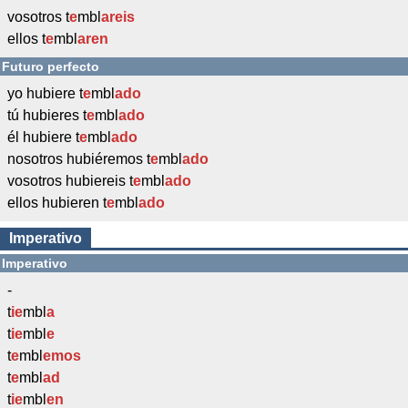
vosotros t
e
mbl
areis
ellos t
e
mbl
aren
Futuro perfecto
yo hubiere t
e
mbl
ado
tú hubieres t
e
mbl
ado
él hubiere t
e
mbl
ado
nosotros hubiéremos t
e
mbl
ado
vosotros hubiereis t
e
mbl
ado
ellos hubieren t
e
mbl
ado
Imperativo
Imperativo
-
t
ie
mbl
a
t
ie
mbl
e
t
e
mbl
emos
t
e
mbl
ad
t
ie
mbl
en