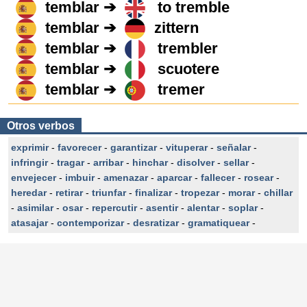
temblar ➔
to tremble
temblar ➔
zittern
temblar ➔
trembler
temblar ➔
scuotere
temblar ➔
tremer
Otros verbos
exprimir
-
favorecer
-
garantizar
-
vituperar
-
señalar
-
infringir
-
tragar
-
arribar
-
hinchar
-
disolver
-
sellar
-
envejecer
-
imbuir
-
amenazar
-
aparcar
-
fallecer
-
rosear
-
heredar
-
retirar
-
triunfar
-
finalizar
-
tropezar
-
morar
-
chillar
-
asimilar
-
osar
-
repercutir
-
asentir
-
alentar
-
soplar
-
atasajar
-
contemporizar
-
desratizar
-
gramatiquear
-