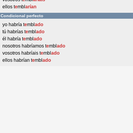
ellos t
e
mbl
arían
Condicional perfecto
yo habría t
e
mbl
ado
tú habrías t
e
mbl
ado
él habría t
e
mbl
ado
nosotros habríamos t
e
mbl
ado
vosotros habríais t
e
mbl
ado
ellos habrían t
e
mbl
ado