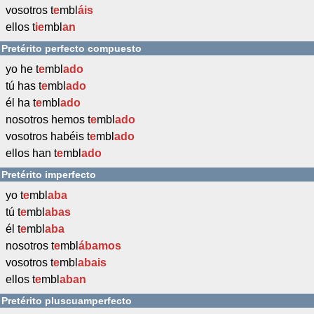
vosotros t
e
mbl
áis
ellos t
ie
mbl
an
Pretérito perfecto compuesto
yo he t
e
mbl
ado
tú has t
e
mbl
ado
él ha t
e
mbl
ado
nosotros hemos t
e
mbl
ado
vosotros habéis t
e
mbl
ado
ellos han t
e
mbl
ado
Pretérito imperfecto
yo t
e
mbl
aba
tú t
e
mbl
abas
él t
e
mbl
aba
nosotros t
e
mbl
ábamos
vosotros t
e
mbl
abais
ellos t
e
mbl
aban
Pretérito pluscuamperfecto