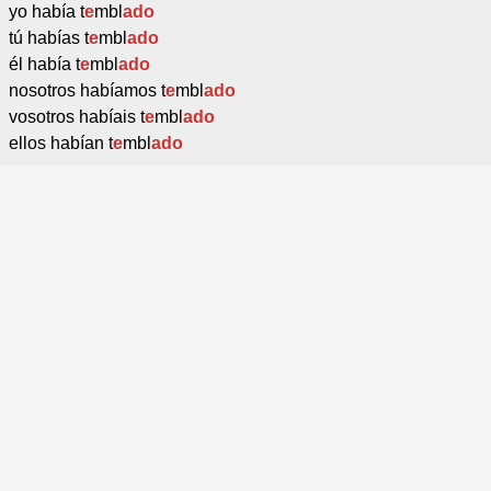
yo había t
e
mbl
ado
tú habías t
e
mbl
ado
él había t
e
mbl
ado
nosotros habíamos t
e
mbl
ado
vosotros habíais t
e
mbl
ado
ellos habían t
e
mbl
ado