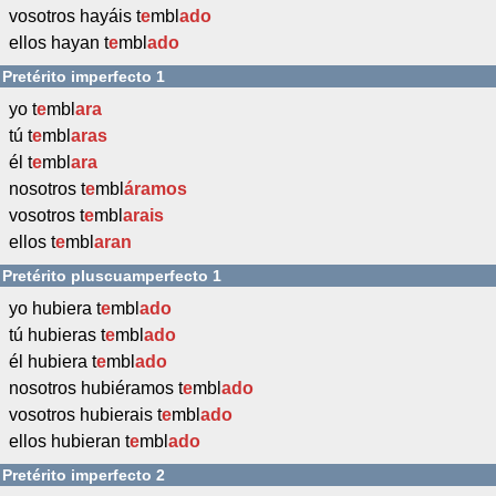
vosotros hayáis t
e
mbl
ado
ellos hayan t
e
mbl
ado
Pretérito imperfecto 1
yo t
e
mbl
ara
tú t
e
mbl
aras
él t
e
mbl
ara
nosotros t
e
mbl
áramos
vosotros t
e
mbl
arais
ellos t
e
mbl
aran
Pretérito pluscuamperfecto 1
yo hubiera t
e
mbl
ado
tú hubieras t
e
mbl
ado
él hubiera t
e
mbl
ado
nosotros hubiéramos t
e
mbl
ado
vosotros hubierais t
e
mbl
ado
ellos hubieran t
e
mbl
ado
Pretérito imperfecto 2