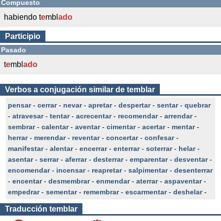
Compuesto
habiendo t
e
mbl
ado
Participio
Pasado
t
e
mbl
ado
Verbos a conjugación similar de temblar
pensar
-
cerrar
-
nevar
-
apretar
-
despertar
-
sentar
-
quebrar
-
atravesar
-
tentar
-
acrecentar
-
recomendar
-
arrendar
-
sembrar
-
calentar
-
aventar
-
cimentar
-
acertar
-
mentar
-
herrar
-
merendar
-
reventar
-
concertar
-
confesar
-
manifestar
-
alentar
-
encerrar
-
enterrar
-
soterrar
-
helar
-
asentar
-
serrar
-
aferrar
-
desterrar
-
emparentar
-
desventar
-
encomendar
-
incensar
-
reapretar
-
salpimentar
-
desenterrar
-
encentar
-
desmembrar
-
enmendar
-
aterrar
-
aspaventar
-
empedrar
-
sementar
-
remembrar
-
escarmentar
-
deshelar
-
Traducción
temblar