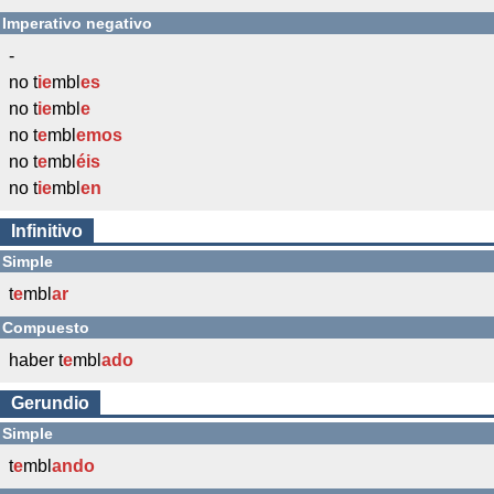
Imperativo negativo
-
no t
ie
mbl
es
no t
ie
mbl
e
no t
e
mbl
emos
no t
e
mbl
éis
no t
ie
mbl
en
Infinitivo
Simple
t
e
mbl
ar
Compuesto
haber t
e
mbl
ado
Gerundio
Simple
t
e
mbl
ando