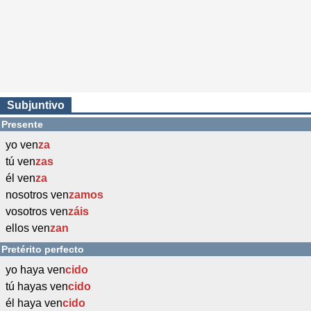
Subjuntivo
Presente
yo ven
za
tú ven
zas
él ven
za
nosotros ven
zamos
vosotros ven
záis
ellos ven
zan
Pretérito perfecto
yo haya ven
cido
tú hayas ven
cido
él haya ven
cido