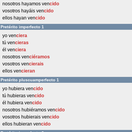
nosotros hayamos ven
cido
vosotros hayáis ven
cido
ellos hayan ven
cido
Pretérito imperfecto 1
yo ven
ciera
tú ven
cieras
él ven
ciera
nosotros ven
ciéramos
vosotros ven
cierais
ellos ven
cieran
Pretérito pluscuamperfecto 1
yo hubiera ven
cido
tú hubieras ven
cido
él hubiera ven
cido
nosotros hubiéramos ven
cido
vosotros hubierais ven
cido
ellos hubieran ven
cido