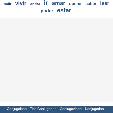
ir
vivir
amar
leer
querer
saber
salir
andar
estar
poder
Conjugaison
-
The Conjugation
-
Coniugazione
-
Konjugation
-