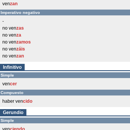
ven
zan
Imperativo negativo
-
no ven
zas
no ven
za
no ven
zamos
no ven
záis
no ven
zan
Infinitivo
Simple
ven
cer
Compuesto
haber ven
cido
Gerundio
Simple
ven
ciendo