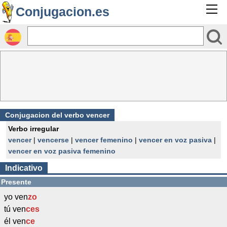
Conjugacion.es
Conjugacion del verbo vencer
Verbo irregular
vencer
|
vencerse
|
vencer femenino
|
vencer en voz pasiva
|
vencer en voz pasiva femenino
Indicativo
Presente
yo ven
zo
tú ven
ces
él ven
ce