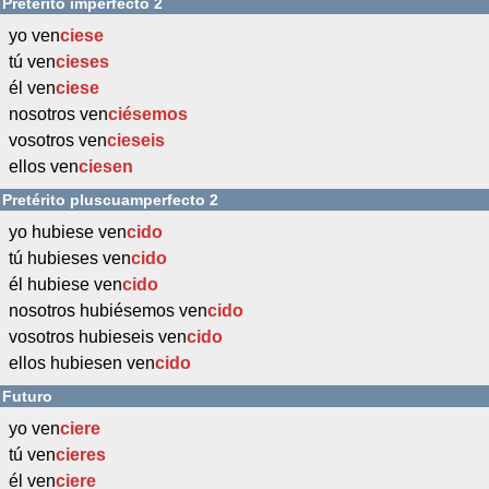
Pretérito imperfecto 2
yo ven
ciese
tú ven
cieses
él ven
ciese
nosotros ven
ciésemos
vosotros ven
cieseis
ellos ven
ciesen
Pretérito pluscuamperfecto 2
yo hubiese ven
cido
tú hubieses ven
cido
él hubiese ven
cido
nosotros hubiésemos ven
cido
vosotros hubieseis ven
cido
ellos hubiesen ven
cido
Futuro
yo ven
ciere
tú ven
cieres
él ven
ciere