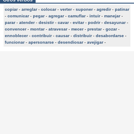
copiar
-
arreglar
-
colocar
-
verter
-
suponer
-
agredir
-
patinar
-
comunicar
-
pegar
-
agregar
-
camuflar
-
intuir
-
manejar
-
parar
-
atender
-
desistir
-
cavar
-
evitar
-
podrir
-
desayunar
-
convencer
-
montar
-
atravesar
-
mecer
-
prestar
-
gozar
-
ennoblecer
-
contribuir
-
causar
-
distribuir
-
desabordarse
-
funcionar
-
apersonarse
-
desendiosar
-
avejigar
-