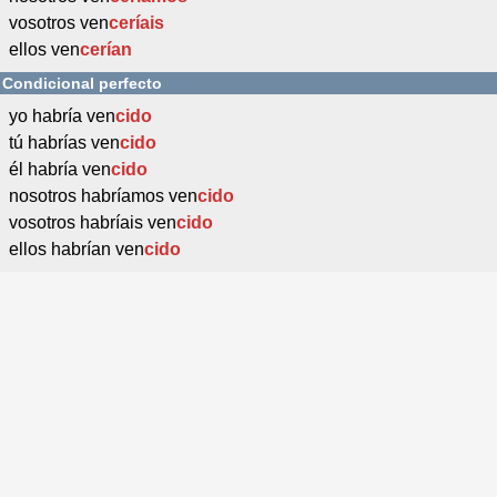
vosotros ven
ceríais
ellos ven
cerían
Condicional perfecto
yo habría ven
cido
tú habrías ven
cido
él habría ven
cido
nosotros habríamos ven
cido
vosotros habríais ven
cido
ellos habrían ven
cido