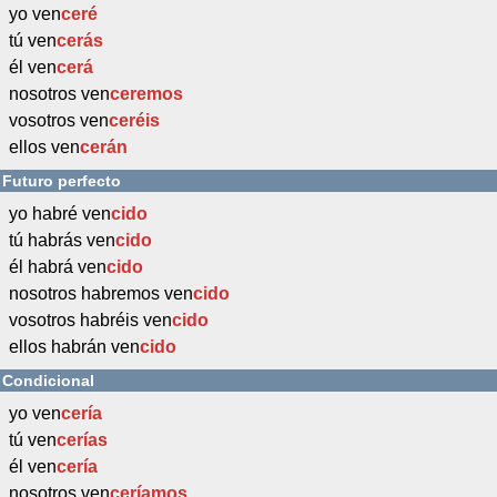
yo ven
ceré
tú ven
cerás
él ven
cerá
nosotros ven
ceremos
vosotros ven
ceréis
ellos ven
cerán
Futuro perfecto
yo habré ven
cido
tú habrás ven
cido
él habrá ven
cido
nosotros habremos ven
cido
vosotros habréis ven
cido
ellos habrán ven
cido
Condicional
yo ven
cería
tú ven
cerías
él ven
cería
nosotros ven
ceríamos