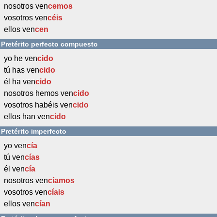
nosotros ven
cemos
vosotros ven
céis
ellos ven
cen
Pretérito perfecto compuesto
yo he ven
cido
tú has ven
cido
él ha ven
cido
nosotros hemos ven
cido
vosotros habéis ven
cido
ellos han ven
cido
Pretérito imperfecto
yo ven
cía
tú ven
cías
él ven
cía
nosotros ven
cíamos
vosotros ven
cíais
ellos ven
cían