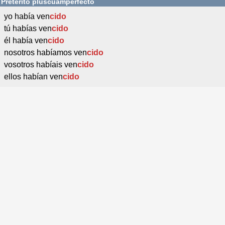
Pretérito pluscuamperfecto
yo había ven
cido
tú habías ven
cido
él había ven
cido
nosotros habíamos ven
cido
vosotros habíais ven
cido
ellos habían ven
cido