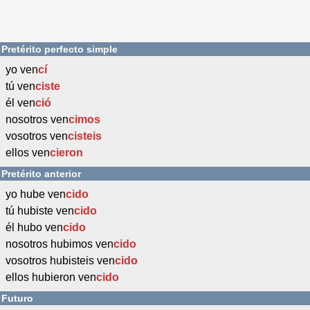
Pretérito perfecto simple
yo ven
cí
tú ven
ciste
él ven
ció
nosotros ven
cimos
vosotros ven
cisteis
ellos ven
cieron
Pretérito anterior
yo hube ven
cido
tú hubiste ven
cido
él hubo ven
cido
nosotros hubimos ven
cido
vosotros hubisteis ven
cido
ellos hubieron ven
cido
Futuro