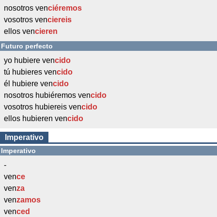
nosotros ven
ciéremos
vosotros ven
ciereis
ellos ven
cieren
Futuro perfecto
yo hubiere ven
cido
tú hubieres ven
cido
él hubiere ven
cido
nosotros hubiéremos ven
cido
vosotros hubiereis ven
cido
ellos hubieren ven
cido
Imperativo
Imperativo
-
ven
ce
ven
za
ven
zamos
ven
ced