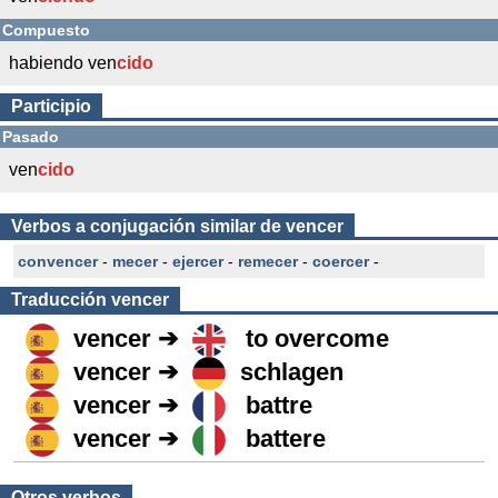
Compuesto
habiendo ven
cido
Participio
Pasado
ven
cido
Verbos a conjugación similar de vencer
convencer
-
mecer
-
ejercer
-
remecer
-
coercer
-
Traducción
vencer
vencer ➔
to overcome
vencer ➔
schlagen
vencer ➔
battre
vencer ➔
battere
Otros verbos