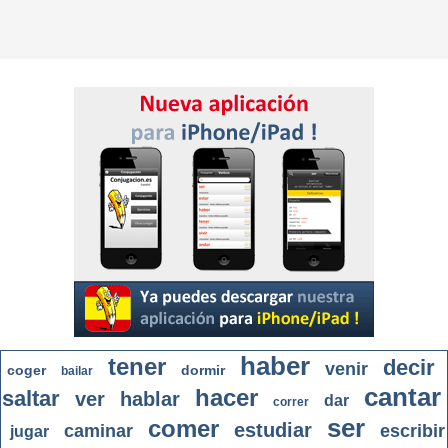
haber
tener
decir
venir
coger
dormir
bailar
cantar
hacer
saltar
ver
hablar
dar
correr
ser
comer
estudiar
caminar
escribir
jugar