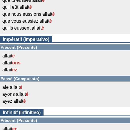
que tu eusses allait
é
qu'il eût allait
é
que nous eussions allait
é
que vous eussiez allait
é
qu'ils eussent allait
é
Impératif (Imperativo)
Présent (Presente)
allait
e
allait
ons
allait
ez
Passé (Compuesto)
aie allait
é
ayons allait
é
ayez allait
é
Infinitif (Infinitivo)
Présent (Presente)
allait
er