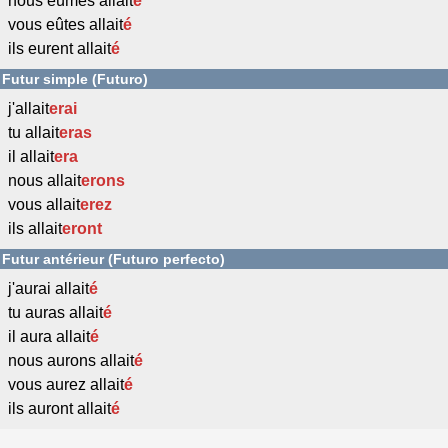
nous eûmes allait
é
vous eûtes allait
é
ils eurent allait
é
Futur simple (Futuro)
j'allait
erai
tu allait
eras
il allait
era
nous allait
erons
vous allait
erez
ils allait
eront
Futur antérieur (Futuro perfecto)
j'aurai allait
é
tu auras allait
é
il aura allait
é
nous aurons allait
é
vous aurez allait
é
ils auront allait
é