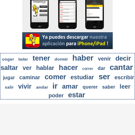
haber
tener
decir
venir
coger
dormir
bailar
cantar
hacer
saltar
ver
hablar
dar
correr
ser
comer
estudiar
caminar
escribir
jugar
ir
vivir
amar
leer
querer
saber
salir
andar
estar
poder