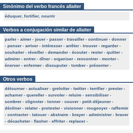
Sinónimo del verbo francés allaiter
éduquer
,
fortifier
,
nourrir
Verbos a conjugación similar de allaiter
parler
-
aimer
-
jouer
-
passer
-
travailler
-
continuer
-
donner
-
penser
-
arriver
-
intéresser
-
arrêter
-
trouver
-
regarder
-
souhaiter
-
réveiller
-
demander
-
écouter
-
rester
-
quitter
-
admirer
-
entrer
-
dîner
-
organiser
-
rencontrer
-
monter
-
énerver
-
enfermer
-
discuputer
-
tomber
-
présenter
-
Otros verbos
détourner
-
actualiser
-
grelotter
-
twitter
-
terrifier
-
prester
-
acharner
-
quereller
-
survoler
-
reluire
-
sensibiliser
-
sombrer
-
clignoter
-
tonner
-
couver
-
petit-déjeuner
-
décliner
-
relater
-
protester
-
visionner
-
rougeoyer
-
raffermir
-
contracter
-
tatouer
-
abstraire
-
brayer
-
administrer
-
braver
-
décacheter
-
flasher
-
effriter
-
replacer
-