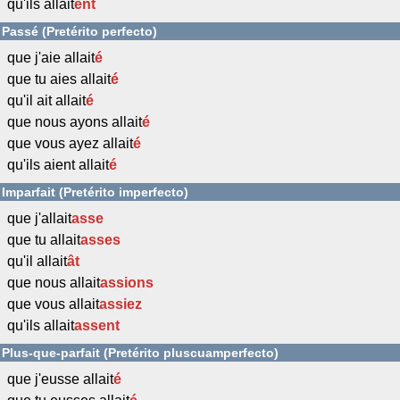
qu'ils allait
ent
Passé (Pretérito perfecto)
que j'aie allait
é
que tu aies allait
é
qu'il ait allait
é
que nous ayons allait
é
que vous ayez allait
é
qu'ils aient allait
é
Imparfait (Pretérito imperfecto)
que j'allait
asse
que tu allait
asses
qu'il allait
ât
que nous allait
assions
que vous allait
assiez
qu'ils allait
assent
Plus-que-parfait (Pretérito pluscuamperfecto)
que j'eusse allait
é