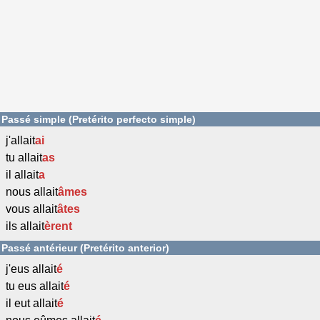
Passé simple (Pretérito perfecto simple)
j'allait
ai
tu allait
as
il allait
a
nous allait
âmes
vous allait
âtes
ils allait
èrent
Passé antérieur (Pretérito anterior)
j'eus allait
é
tu eus allait
é
il eut allait
é