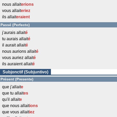
nous allait
erions
vous allait
eriez
ils allait
eraient
Passé (Perfecto)
j'aurais allait
é
tu aurais allait
é
il aurait allait
é
nous aurions allait
é
vous auriez allait
é
ils auraient allait
é
Subjonctif (Subjuntivo)
Présent (Presente)
que j'allait
e
que tu allait
es
qu'il allait
e
que nous allait
ions
que vous allait
iez