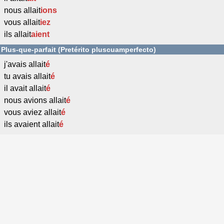
nous allait
ions
vous allait
iez
ils allait
aient
Plus-que-parfait (Pretérito pluscuamperfecto)
j'avais allait
é
tu avais allait
é
il avait allait
é
nous avions allait
é
vous aviez allait
é
ils avaient allait
é