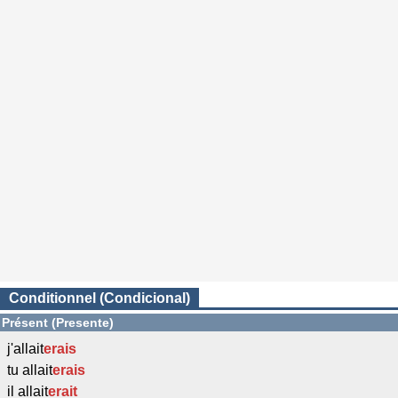
Conditionnel (Condicional)
Présent (Presente)
j'allait
erais
tu allait
erais
il allait
erait