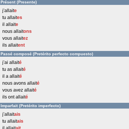
Présent (Presente)
j'allait
e
tu allait
es
il allait
e
nous allait
ons
vous allait
ez
ils allait
ent
Passé composé (Pretérito perfecto compuesto)
j'ai allait
é
tu as allait
é
il a allait
é
nous avons allait
é
vous avez allait
é
ils ont allait
é
Imparfait (Pretérito imperfecto)
j'allait
ais
tu allait
ais
il allait
ait