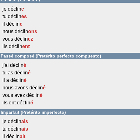
je déclin
e
tu déclin
es
il déclin
e
nous déclin
ons
vous déclin
ez
ils déclin
ent
Passé composé (Pretérito perfecto compuesto)
j'ai déclin
é
tu as déclin
é
il a déclin
é
nous avons déclin
é
vous avez déclin
é
ils ont déclin
é
Imparfait (Pretérito imperfecto)
je déclin
ais
tu déclin
ais
il déclin
ait