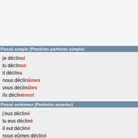
Passé simple (Pretérito perfecto simple)
je déclin
ai
tu déclin
as
il déclin
a
nous déclin
âmes
vous déclin
âtes
ils déclin
èrent
Passé antérieur (Pretérito anterior)
j'eus déclin
é
tu eus déclin
é
il eut déclin
é
nous eûmes déclin
é