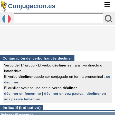
Conjugacion.es
Conjugación del verbo francés
décliner
Verbo del
1°
grupo - El verbo
décliner
es transitivo directo o
intransitivo
El verbo
décliner
puede ser conjugado en forma pronominal :
se
décliner
El auxiliar avoir se usa con el verbo
décliner
décliner en femenino
|
décliner en voz pasiva
|
décliner en
voz pasiva femenino
Indicatif (Indicativo)
Présent (Presente)