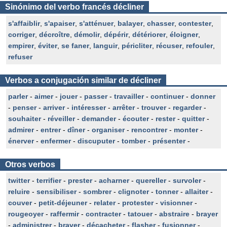
Sinónimo del verbo francés décliner
s'affaiblir
,
s'apaiser
,
s'atténuer
,
balayer
,
chasser
,
contester
,
corriger
,
décroître
,
démolir
,
dépérir
,
détériorer
,
éloigner
,
empirer
,
éviter
,
se faner
,
languir
,
péricliter
,
récuser
,
refouler
,
refuser
Verbos a conjugación similar de décliner
parler
-
aimer
-
jouer
-
passer
-
travailler
-
continuer
-
donner
-
penser
-
arriver
-
intéresser
-
arrêter
-
trouver
-
regarder
-
souhaiter
-
réveiller
-
demander
-
écouter
-
rester
-
quitter
-
admirer
-
entrer
-
dîner
-
organiser
-
rencontrer
-
monter
-
énerver
-
enfermer
-
discuputer
-
tomber
-
présenter
-
Otros verbos
twitter
-
terrifier
-
prester
-
acharner
-
quereller
-
survoler
-
reluire
-
sensibiliser
-
sombrer
-
clignoter
-
tonner
-
allaiter
-
couver
-
petit-déjeuner
-
relater
-
protester
-
visionner
-
rougeoyer
-
raffermir
-
contracter
-
tatouer
-
abstraire
-
brayer
-
administrer
-
braver
-
décacheter
-
flasher
-
fusionner
-