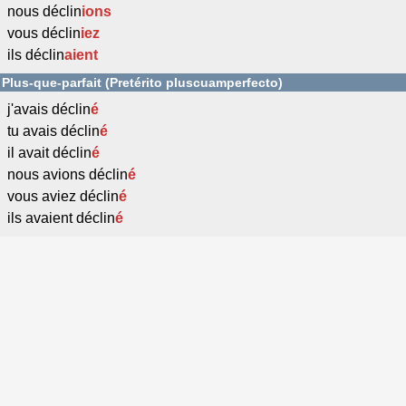
nous déclin
ions
vous déclin
iez
ils déclin
aient
Plus-que-parfait (Pretérito pluscuamperfecto)
j'avais déclin
é
tu avais déclin
é
il avait déclin
é
nous avions déclin
é
vous aviez déclin
é
ils avaient déclin
é