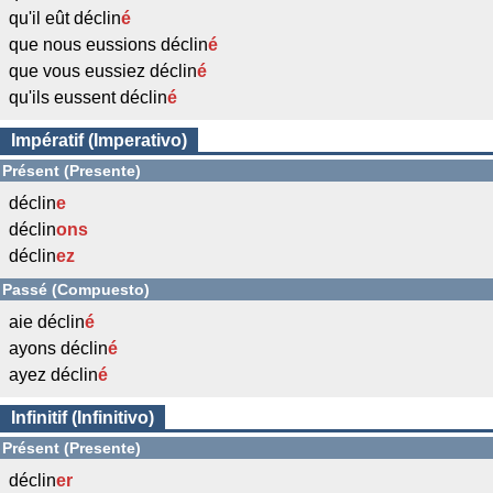
qu'il eût déclin
é
que nous eussions déclin
é
que vous eussiez déclin
é
qu'ils eussent déclin
é
Impératif (Imperativo)
Présent (Presente)
déclin
e
déclin
ons
déclin
ez
Passé (Compuesto)
aie déclin
é
ayons déclin
é
ayez déclin
é
Infinitif (Infinitivo)
Présent (Presente)
déclin
er