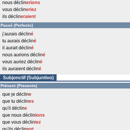
nous déclin
erions
vous déclin
eriez
ils déclin
eraient
Passé (Perfecto)
j'aurais déclin
é
tu aurais déclin
é
il aurait déclin
é
nous aurions déclin
é
vous auriez déclin
é
ils auraient déclin
é
Subjonctif (Subjuntivo)
Présent (Presente)
que je déclin
e
que tu déclin
es
qu'il déclin
e
que nous déclin
ions
que vous déclin
iez
qu'ils déclin
ent