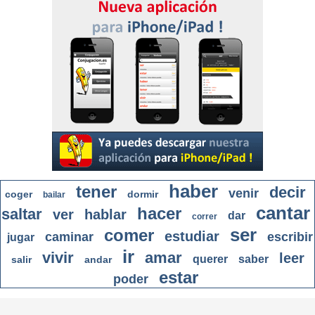
haber
tener
decir
venir
coger
dormir
bailar
cantar
hacer
saltar
ver
hablar
dar
correr
ser
comer
estudiar
caminar
escribir
jugar
ir
vivir
amar
leer
querer
saber
salir
andar
estar
poder