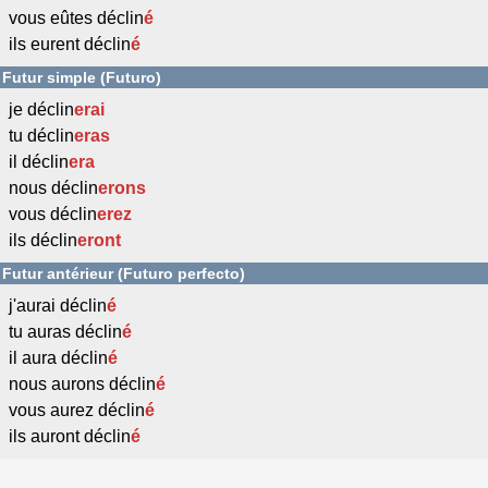
vous eûtes déclin
é
ils eurent déclin
é
Futur simple (Futuro)
je déclin
erai
tu déclin
eras
il déclin
era
nous déclin
erons
vous déclin
erez
ils déclin
eront
Futur antérieur (Futuro perfecto)
j'aurai déclin
é
tu auras déclin
é
il aura déclin
é
nous aurons déclin
é
vous aurez déclin
é
ils auront déclin
é