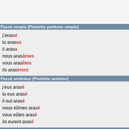
Passé simple (Pretérito perfecto simple)
j'aras
ai
tu aras
as
il aras
a
nous aras
âmes
vous aras
âtes
ils aras
èrent
Passé antérieur (Pretérito anterior)
j'eus aras
é
tu eus aras
é
il eut aras
é
nous eûmes aras
é
vous eûtes aras
é
ils eurent aras
é