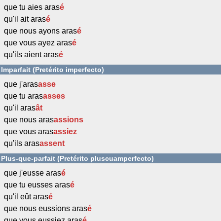
que tu aies aras
é
qu'il ait aras
é
que nous ayons aras
é
que vous ayez aras
é
qu'ils aient aras
é
Imparfait (Pretérito imperfecto)
que j'aras
asse
que tu aras
asses
qu'il aras
ât
que nous aras
assions
que vous aras
assiez
qu'ils aras
assent
Plus-que-parfait (Pretérito pluscuamperfecto)
que j'eusse aras
é
que tu eusses aras
é
qu'il eût aras
é
que nous eussions aras
é
que vous eussiez aras
é