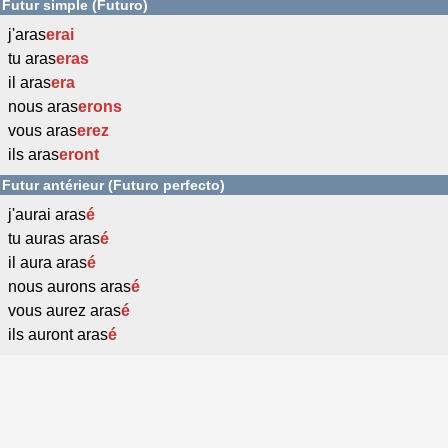
Futur simple (Futuro)
j'aras
erai
tu aras
eras
il aras
era
nous aras
erons
vous aras
erez
ils aras
eront
Futur antérieur (Futuro perfecto)
j'aurai aras
é
tu auras aras
é
il aura aras
é
nous aurons aras
é
vous aurez aras
é
ils auront aras
é