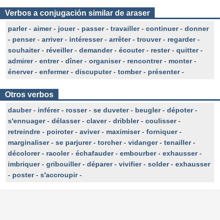
Verbos a conjugación similar de araser
parler
-
aimer
-
jouer
-
passer
-
travailler
-
continuer
-
donner
-
penser
-
arriver
-
intéresser
-
arrêter
-
trouver
-
regarder
-
souhaiter
-
réveiller
-
demander
-
écouter
-
rester
-
quitter
-
admirer
-
entrer
-
dîner
-
organiser
-
rencontrer
-
monter
-
énerver
-
enfermer
-
discuputer
-
tomber
-
présenter
-
Otros verbos
dauber
-
inférer
-
rosser
-
se duveter
-
beugler
-
dépoter
-
s'ennuager
-
délasser
-
claver
-
dribbler
-
coulisser
-
retreindre
-
poiroter
-
aviver
-
maximiser
-
forniquer
-
marginaliser
-
se parjurer
-
torcher
-
vidanger
-
tenailler
-
décolorer
-
racoler
-
échafauder
-
embourber
-
exhausser
-
imbriquer
-
gribouiller
-
déparer
-
vivifier
-
solder
-
exhausser
-
poster
-
s'accroupir
-