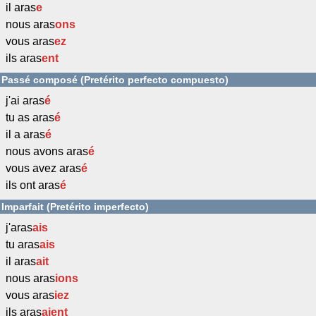
il aras
e
nous aras
ons
vous aras
ez
ils aras
ent
Passé composé (Pretérito perfecto compuesto)
j'ai aras
é
tu as aras
é
il a aras
é
nous avons aras
é
vous avez aras
é
ils ont aras
é
Imparfait (Pretérito imperfecto)
j'aras
ais
tu aras
ais
il aras
ait
nous aras
ions
vous aras
iez
ils aras
aient