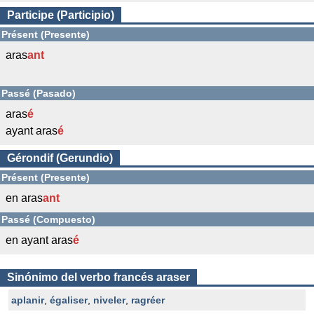
Participe (Participio)
Présent (Presente)
aras
ant
Passé (Pasado)
aras
é
ayant aras
é
Gérondif (Gerundio)
Présent (Presente)
en aras
ant
Passé (Compuesto)
en ayant aras
é
Sinónimo del verbo francés araser
aplanir
,
égaliser
,
niveler
,
ragréer