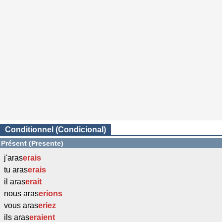
Conditionnel (Condicional)
Présent (Presente)
j'aras
erais
tu aras
erais
il aras
erait
nous aras
erions
vous aras
eriez
ils aras
eraient