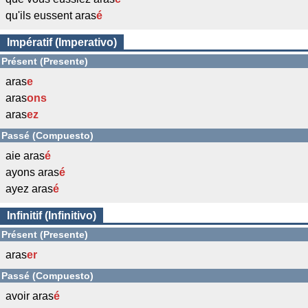
qu'ils eussent aras
é
Impératif (Imperativo)
Présent (Presente)
aras
e
aras
ons
aras
ez
Passé (Compuesto)
aie aras
é
ayons aras
é
ayez aras
é
Infinitif (Infinitivo)
Présent (Presente)
aras
er
Passé (Compuesto)
avoir aras
é