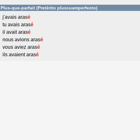
Plus-que-parfait (Pretérito pluscuamperfecto)
j'avais aras
é
tu avais aras
é
il avait aras
é
nous avions aras
é
vous aviez aras
é
ils avaient aras
é