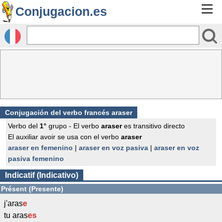
Conjugacion.es
Conjugación del verbo francés
araser
Verbo del
1°
grupo - El verbo
araser
es transitivo directo
El auxiliar avoir se usa con el verbo
araser
araser en femenino
|
araser en voz pasiva
|
araser en voz
pasiva femenino
Indicatif (Indicativo)
Présent (Presente)
j'aras
e
tu aras
es