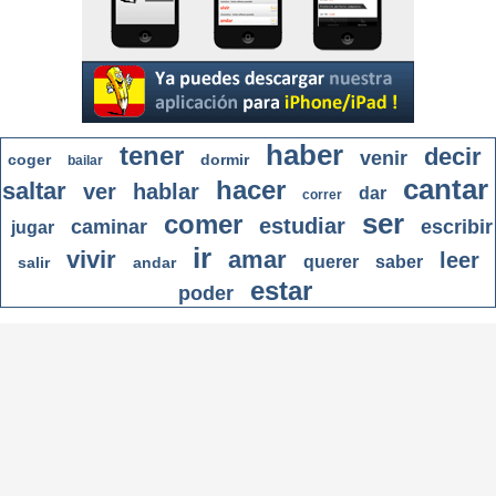
haber
tener
decir
venir
coger
dormir
bailar
cantar
hacer
saltar
ver
hablar
dar
correr
ser
comer
estudiar
caminar
escribir
jugar
ir
vivir
amar
leer
querer
saber
salir
andar
estar
poder