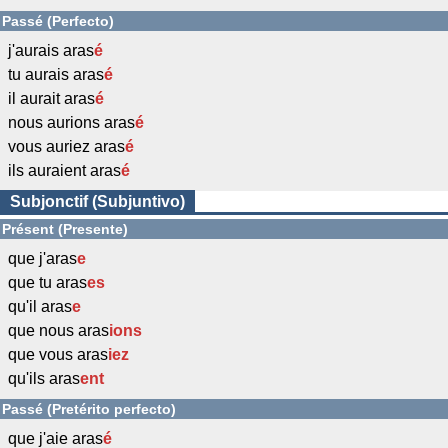
Passé (Perfecto)
j'aurais aras
é
tu aurais aras
é
il aurait aras
é
nous aurions aras
é
vous auriez aras
é
ils auraient aras
é
Subjonctif (Subjuntivo)
Présent (Presente)
que j'aras
e
que tu aras
es
qu'il aras
e
que nous aras
ions
que vous aras
iez
qu'ils aras
ent
Passé (Pretérito perfecto)
que j'aie aras
é