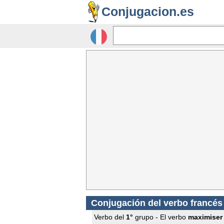
Conjugacion.es
Conjugación del verbo francé
Verbo del
1°
grupo - El verbo
maximiser