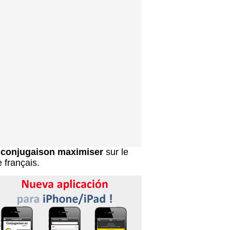
a
conjugaison maximiser
sur le
e français.