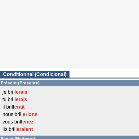
Conditionnel (Condicional)
Présent (Presente)
je brill
erais
tu brill
erais
il brill
erait
nous brill
erions
vous brill
eriez
ils brill
eraient
Passé (Perfecto)