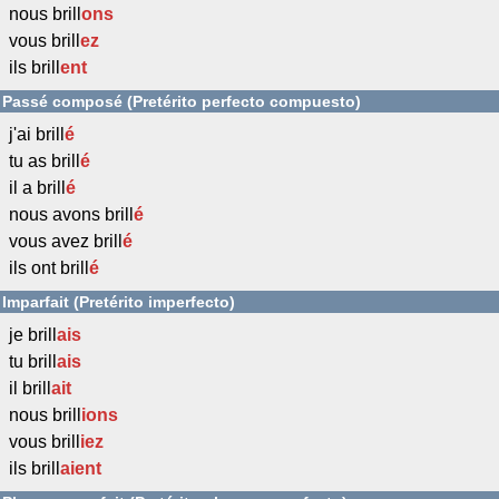
nous brill
ons
vous brill
ez
ils brill
ent
Passé composé (Pretérito perfecto compuesto)
j'ai brill
é
tu as brill
é
il a brill
é
nous avons brill
é
vous avez brill
é
ils ont brill
é
Imparfait (Pretérito imperfecto)
je brill
ais
tu brill
ais
il brill
ait
nous brill
ions
vous brill
iez
ils brill
aient