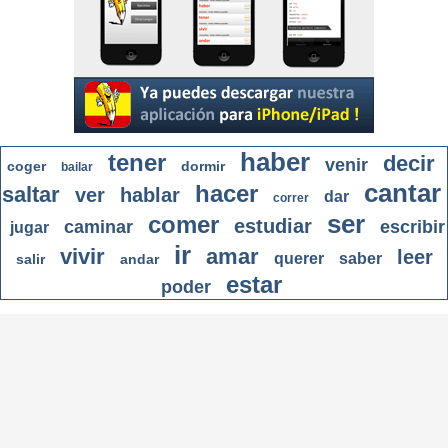
haber
tener
decir
venir
coger
dormir
bailar
cantar
hacer
saltar
ver
hablar
dar
correr
ser
comer
estudiar
caminar
escribir
jugar
ir
vivir
amar
leer
querer
saber
salir
andar
estar
poder