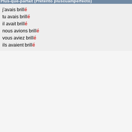
Plus-que-parfait (Pretérito pluscuamperfecto)
j'avais brill
é
tu avais brill
é
il avait brill
é
nous avions brill
é
vous aviez brill
é
ils avaient brill
é