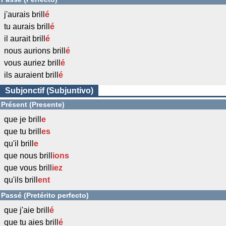
j'aurais brill
é
tu aurais brill
é
il aurait brill
é
nous aurions brill
é
vous auriez brill
é
ils auraient brill
é
Subjonctif (Subjuntivo)
Présent (Presente)
que je brill
e
que tu brill
es
qu'il brill
e
que nous brill
ions
que vous brill
iez
qu'ils brill
ent
Passé (Pretérito perfecto)
que j'aie brill
é
que tu aies brill
é