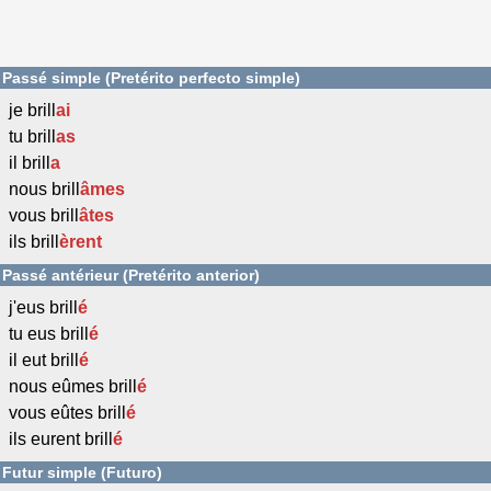
Passé simple (Pretérito perfecto simple)
je brill
ai
tu brill
as
il brill
a
nous brill
âmes
vous brill
âtes
ils brill
èrent
Passé antérieur (Pretérito anterior)
j'eus brill
é
tu eus brill
é
il eut brill
é
nous eûmes brill
é
vous eûtes brill
é
ils eurent brill
é
Futur simple (Futuro)