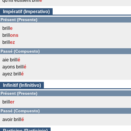
qu'ils eussent brill
é
Impératif (Imperativo)
Présent (Presente)
brill
e
brill
ons
brill
ez
Passé (Compuesto)
aie brill
é
ayons brill
é
ayez brill
é
Infinitif (Infinitivo)
Présent (Presente)
brill
er
Passé (Compuesto)
avoir brill
é
Participe (Participio)