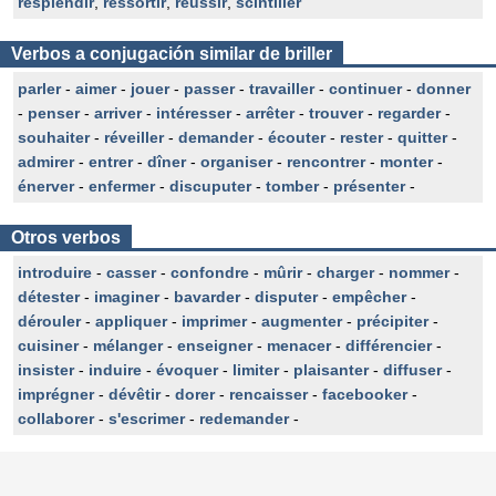
resplendir
,
ressortir
,
réussir
,
scintiller
Verbos a conjugación similar de briller
parler
-
aimer
-
jouer
-
passer
-
travailler
-
continuer
-
donner
-
penser
-
arriver
-
intéresser
-
arrêter
-
trouver
-
regarder
-
souhaiter
-
réveiller
-
demander
-
écouter
-
rester
-
quitter
-
admirer
-
entrer
-
dîner
-
organiser
-
rencontrer
-
monter
-
énerver
-
enfermer
-
discuputer
-
tomber
-
présenter
-
Otros verbos
introduire
-
casser
-
confondre
-
mûrir
-
charger
-
nommer
-
détester
-
imaginer
-
bavarder
-
disputer
-
empêcher
-
dérouler
-
appliquer
-
imprimer
-
augmenter
-
précipiter
-
cuisiner
-
mélanger
-
enseigner
-
menacer
-
différencier
-
insister
-
induire
-
évoquer
-
limiter
-
plaisanter
-
diffuser
-
imprégner
-
dévêtir
-
dorer
-
rencaisser
-
facebooker
-
collaborer
-
s'escrimer
-
redemander
-