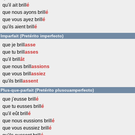
qu'il ait brill
é
que nous ayons brill
é
que vous ayez brill
é
qu'ils aient brill
é
Imparfait (Pretérito imperfecto)
que je brill
asse
que tu brill
asses
qu'il brill
ât
que nous brill
assions
que vous brill
assiez
qu'ils brill
assent
Plus-que-parfait (Pretérito pluscuamperfecto)
que j'eusse brill
é
que tu eusses brill
é
qu'il eût brill
é
que nous eussions brill
é
que vous eussiez brill
é