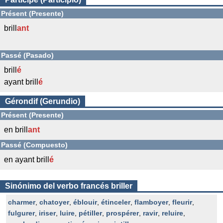
Présent (Presente)
brill
ant
Passé (Pasado)
brill
é
ayant brill
é
Gérondif (Gerundio)
Présent (Presente)
en brill
ant
Passé (Compuesto)
en ayant brill
é
Sinónimo del verbo francés briller
charmer
,
chatoyer
,
éblouir
,
étinceler
,
flamboyer
,
fleurir
,
fulgurer
,
iriser
,
luire
,
pétiller
,
prospérer
,
ravir
,
reluire
,