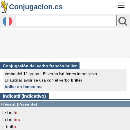
Conjugacion.es
Conjugación del verbo francés
briller
Verbo del
1°
grupo - El verbo
briller
es intransitivo
El auxiliar avoir se usa con el verbo
briller
briller en femenino
Indicatif (Indicativo)
Présent (Presente)
je brill
e
tu brill
es
il brill
e