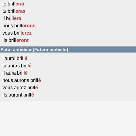
je brill
erai
tu brill
eras
il brill
era
nous brill
erons
vous brill
erez
ils brill
eront
Futur antérieur (Futuro perfecto)
j'aurai brill
é
tu auras brill
é
il aura brill
é
nous aurons brill
é
vous aurez brill
é
ils auront brill
é