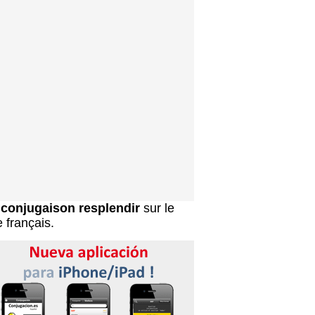
a
conjugaison resplendir
sur le
e français.