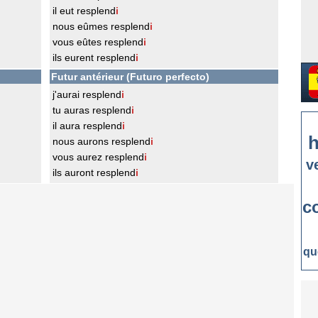
il eut resplend
i
nous eûmes resplend
i
vous eûtes resplend
i
ils eurent resplend
i
Futur antérieur (Futuro perfecto)
j'aurai resplend
i
tu auras resplend
i
il aura resplend
i
h
nous aurons resplend
i
vous aurez resplend
i
v
ils auront resplend
i
c
qu