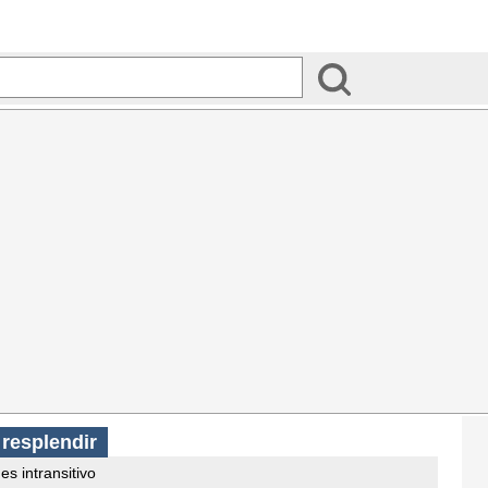
s
resplendir
es intransitivo