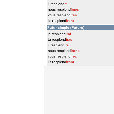
il resplend
it
nous resplend
îmes
vous resplend
îtes
ils resplend
irent
Futur simple (Futuro)
je resplend
irai
tu resplend
iras
il resplend
ira
nous resplend
irons
vous resplend
irez
ils resplend
iront