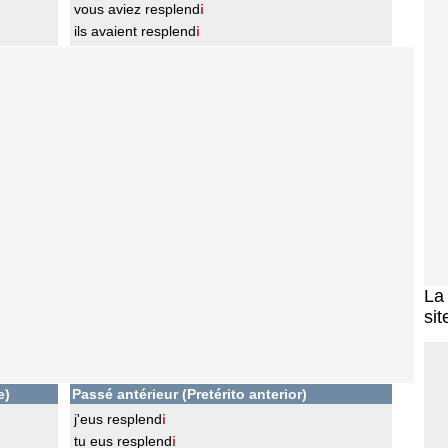
vous aviez resplend
i
ils avaient resplend
i
L
sit
e)
Passé antérieur (Pretérito anterior)
j'eus resplend
i
tu eus resplend
i