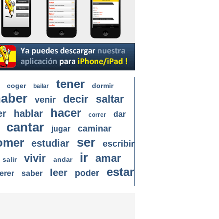
tener
coger
dormir
bailar
aber
decir
saltar
venir
hacer
er
hablar
dar
correr
cantar
caminar
jugar
ser
omer
estudiar
escribir
ir
vivir
amar
salir
andar
estar
leer
poder
erer
saber