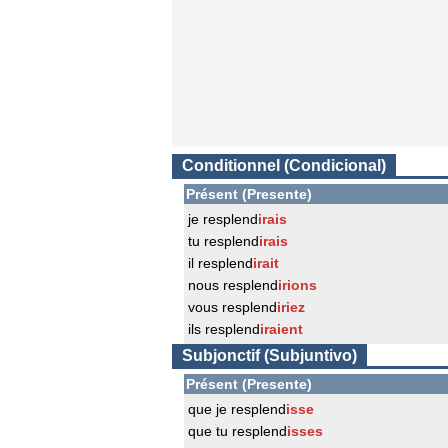
Conditionnel (Condicional)
Présent (Presente)
je resplend
irais
tu resplend
irais
il resplend
irait
nous resplend
irions
vous resplend
iriez
ils resplend
iraient
Subjonctif (Subjuntivo)
Présent (Presente)
que je resplend
isse
que tu resplend
isses