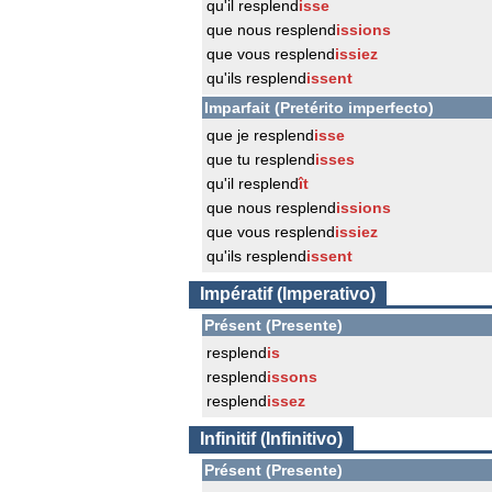
qu'il resplend
isse
que nous resplend
issions
que vous resplend
issiez
qu'ils resplend
issent
Imparfait (Pretérito imperfecto)
que je resplend
isse
que tu resplend
isses
qu'il resplend
ît
que nous resplend
issions
que vous resplend
issiez
qu'ils resplend
issent
Impératif (Imperativo)
Présent (Presente)
resplend
is
resplend
issons
resplend
issez
Infinitif (Infinitivo)
Présent (Presente)