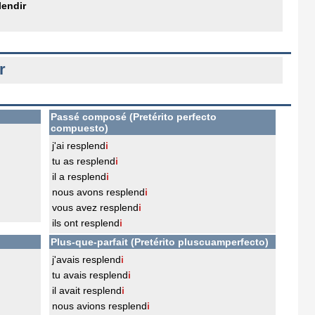
lendir
r
Passé composé (Pretérito perfecto
compuesto)
j'ai resplend
i
tu as resplend
i
il a resplend
i
nous avons resplend
i
vous avez resplend
i
ils ont resplend
i
Plus-que-parfait (Pretérito pluscuamperfecto)
j'avais resplend
i
tu avais resplend
i
il avait resplend
i
nous avions resplend
i