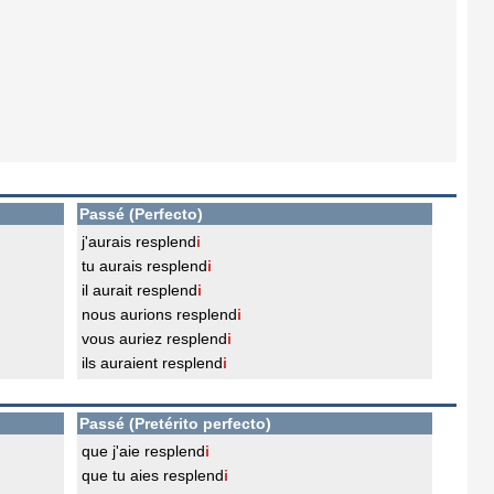
Passé (Perfecto)
j'aurais resplend
i
tu aurais resplend
i
il aurait resplend
i
nous aurions resplend
i
vous auriez resplend
i
ils auraient resplend
i
Passé (Pretérito perfecto)
que j'aie resplend
i
que tu aies resplend
i