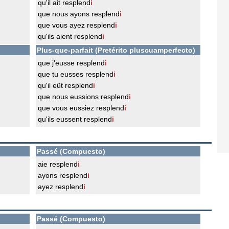
qu'il ait resplend
i
que nous ayons resplend
i
que vous ayez resplend
i
qu'ils aient resplend
i
Plus-que-parfait (Pretérito pluscuamperfecto)
que j'eusse resplend
i
que tu eusses resplend
i
qu'il eût resplend
i
que nous eussions resplend
i
que vous eussiez resplend
i
qu'ils eussent resplend
i
Passé (Compuesto)
aie resplend
i
ayons resplend
i
ayez resplend
i
Passé (Compuesto)