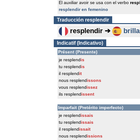
El auxiliar avoir se usa con el verbo
resp
resplendir en femenino
Traducción
resplendir
resplendir ➔
brilla
Indicatif (Indicativo)
Présent (Presente)
je resplend
is
tu resplend
is
il resplend
it
nous resplend
issons
vous resplend
issez
ils resplend
issent
Imparfait (Pretérito imperfecto)
je resplend
issais
tu resplend
issais
il resplend
issait
nous resplend
issions