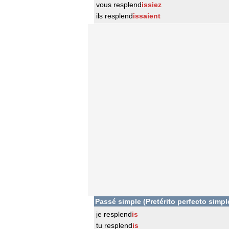
vous resplend
issiez
ils resplend
issaient
Passé simple (Pretérito perfecto simpl
je resplend
is
tu resplend
is