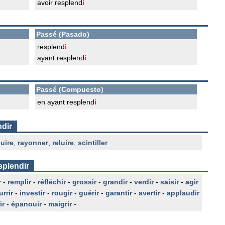
avoir resplend
i
Passé (Pasado)
resplend
i
ayant resplend
i
Passé (Compuesto)
en ayant resplend
i
ndir
luire
,
rayonner
,
reluire
,
scintiller
splendir
r
-
remplir
-
réfléchir
-
grossir
-
grandir
-
verdir
-
saisir
-
agir
rrir
-
investir
-
rougir
-
guérir
-
garantir
-
avertir
-
applaudir
ir
-
épanouir
-
maigrir
-