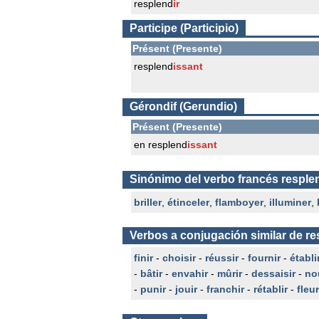
resplend
ir
Participe (Participio)
Présent (Presente)
resplend
issant
Gérondif (Gerundio)
Présent (Presente)
en resplend
issant
Sinónimo del verbo francés resple
briller
,
étinceler
,
flamboyer
,
illuminer
,
Verbos a conjugación similar de re
finir
-
choisir
-
réussir
-
fournir
-
établi
-
bâtir
-
envahir
-
mûrir
-
dessaisir
-
nou
-
punir
-
jouir
-
franchir
-
rétablir
-
fleur