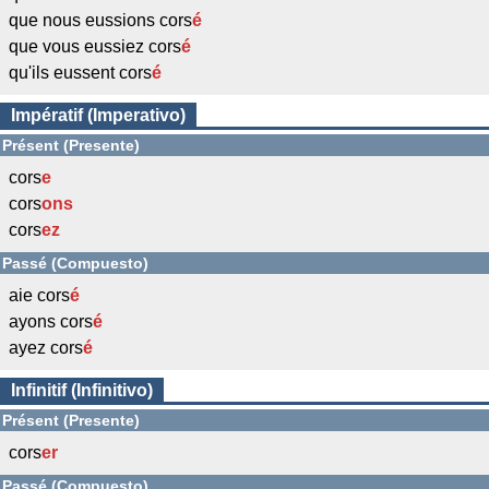
que nous eussions cors
é
que vous eussiez cors
é
qu'ils eussent cors
é
Impératif (Imperativo)
Présent (Presente)
cors
e
cors
ons
cors
ez
Passé (Compuesto)
aie cors
é
ayons cors
é
ayez cors
é
Infinitif (Infinitivo)
Présent (Presente)
cors
er
Passé (Compuesto)