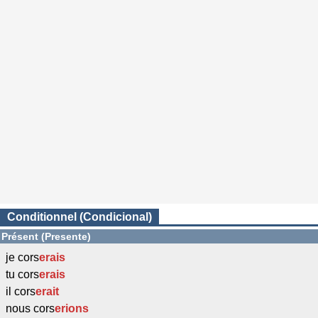
Conditionnel (Condicional)
Présent (Presente)
je cors
erais
tu cors
erais
il cors
erait
nous cors
erions