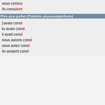
vous cors
iez
ils cors
aient
Plus-que-parfait (Pretérito pluscuamperfecto)
j'avais cors
é
tu avais cors
é
il avait cors
é
nous avions cors
é
vous aviez cors
é
ils avaient cors
é