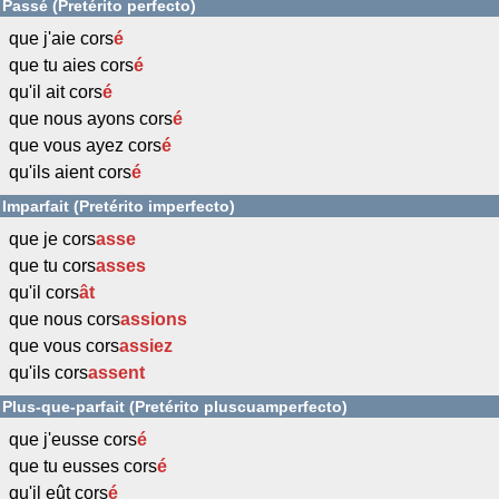
Passé (Pretérito perfecto)
que j'aie cors
é
que tu aies cors
é
qu'il ait cors
é
que nous ayons cors
é
que vous ayez cors
é
qu'ils aient cors
é
Imparfait (Pretérito imperfecto)
que je cors
asse
que tu cors
asses
qu'il cors
ât
que nous cors
assions
que vous cors
assiez
qu'ils cors
assent
Plus-que-parfait (Pretérito pluscuamperfecto)
que j'eusse cors
é
que tu eusses cors
é
qu'il eût cors
é