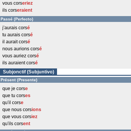
vous cors
eriez
ils cors
eraient
Passé (Perfecto)
j'aurais cors
é
tu aurais cors
é
il aurait cors
é
nous aurions cors
é
vous auriez cors
é
ils auraient cors
é
Subjonctif (Subjuntivo)
Présent (Presente)
que je cors
e
que tu cors
es
qu'il cors
e
que nous cors
ions
que vous cors
iez
qu'ils cors
ent