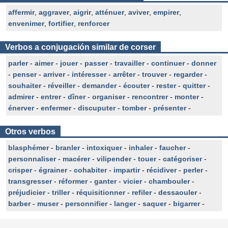
affermir
,
aggraver
,
aigrir
,
atténuer
,
aviver
,
empirer
,
envenimer
,
fortifier
,
renforcer
Verbos a conjugación similar de corser
parler
-
aimer
-
jouer
-
passer
-
travailler
-
continuer
-
donner
-
penser
-
arriver
-
intéresser
-
arrêter
-
trouver
-
regarder
-
souhaiter
-
réveiller
-
demander
-
écouter
-
rester
-
quitter
-
admirer
-
entrer
-
dîner
-
organiser
-
rencontrer
-
monter
-
énerver
-
enfermer
-
discuputer
-
tomber
-
présenter
-
Otros verbos
blasphémer
-
branler
-
intoxiquer
-
inhaler
-
faucher
-
personnaliser
-
macérer
-
vilipender
-
touer
-
catégoriser
-
crisper
-
égrainer
-
cohabiter
-
impartir
-
récidiver
-
perler
-
transgresser
-
réformer
-
ganter
-
vicier
-
chambouler
-
préjudicier
-
triller
-
réquisitionner
-
refiler
-
dessaouler
-
barber
-
muser
-
personnifier
-
langer
-
saquer
-
bigarrer
-