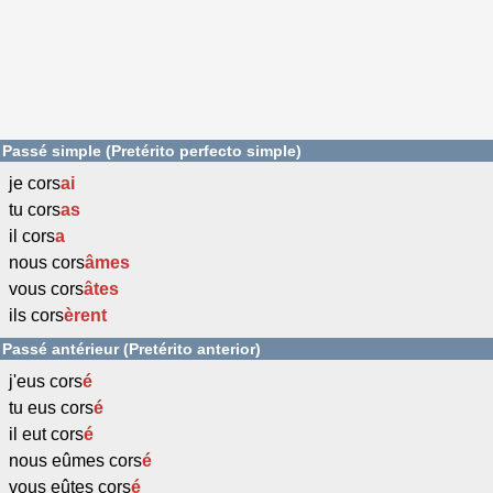
Passé simple (Pretérito perfecto simple)
je cors
ai
tu cors
as
il cors
a
nous cors
âmes
vous cors
âtes
ils cors
èrent
Passé antérieur (Pretérito anterior)
j'eus cors
é
tu eus cors
é
il eut cors
é
nous eûmes cors
é
vous eûtes cors
é