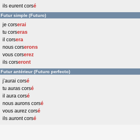
ils eurent cors
é
Futur simple (Futuro)
je cors
erai
tu cors
eras
il cors
era
nous cors
erons
vous cors
erez
ils cors
eront
Futur antérieur (Futuro perfecto)
j'aurai cors
é
tu auras cors
é
il aura cors
é
nous aurons cors
é
vous aurez cors
é
ils auront cors
é