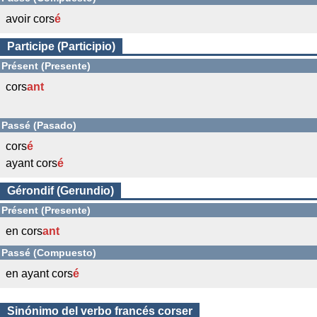
avoir cors
é
Participe (Participio)
Présent (Presente)
cors
ant
Passé (Pasado)
cors
é
ayant cors
é
Gérondif (Gerundio)
Présent (Presente)
en cors
ant
Passé (Compuesto)
en ayant cors
é
Sinónimo del verbo francés corser