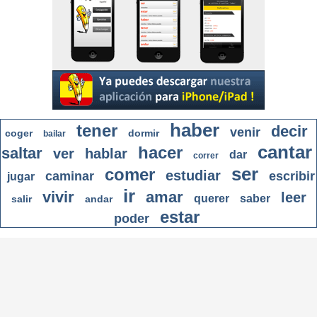
haber
tener
decir
venir
coger
dormir
bailar
cantar
hacer
saltar
ver
hablar
dar
correr
ser
comer
estudiar
caminar
escribir
jugar
ir
vivir
amar
leer
querer
saber
salir
andar
estar
poder