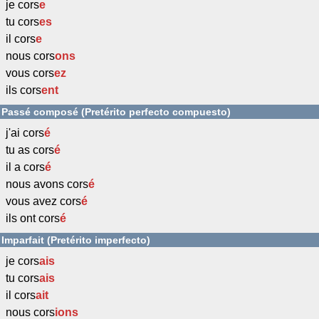
je cors
e
tu cors
es
il cors
e
nous cors
ons
vous cors
ez
ils cors
ent
Passé composé (Pretérito perfecto compuesto)
j'ai cors
é
tu as cors
é
il a cors
é
nous avons cors
é
vous avez cors
é
ils ont cors
é
Imparfait (Pretérito imperfecto)
je cors
ais
tu cors
ais
il cors
ait
nous cors
ions