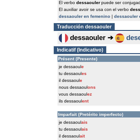
El verbo
dessaouler
puede ser conjugad
El auxiliar avoir se usa con el verbo
dess
dessaouler en femenino
|
dessaouler 
Traducción
dessaouler
dessaouler ➔
des
Indicatif (Indicativo)
Présent (Presente)
je dessaoul
e
tu dessaoul
es
il dessaoul
e
nous dessaoul
ons
vous dessaoul
ez
ils dessaoul
ent
Imparfait (Pretérito imperfecto)
je dessaoul
ais
tu dessaoul
ais
il dessaoul
ait