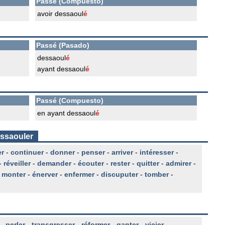
Passé (Compuesto)
avoir dessaoul
é
Passé (Pasado)
dessaoul
é
ayant dessaoul
é
Passé (Compuesto)
en ayant dessaoul
é
essaouler
er
-
continuer
-
donner
-
penser
-
arriver
-
intéresser
-
-
réveiller
-
demander
-
écouter
-
rester
-
quitter
-
admirer
-
-
monter
-
énerver
-
enfermer
-
discuputer
-
tomber
-
-
perler
-
transgresser
-
réformer
-
ganter
-
vicier
-