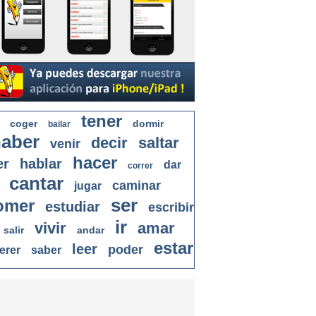
tener
coger
dormir
bailar
aber
decir
saltar
venir
hacer
er
hablar
dar
correr
cantar
caminar
jugar
ser
omer
estudiar
escribir
ir
vivir
amar
salir
andar
estar
leer
poder
erer
saber