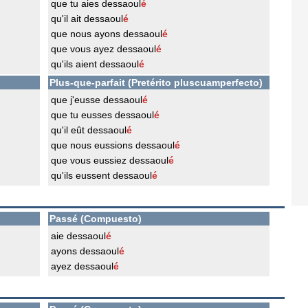
que tu aies dessaoul
é
qu'il ait dessaoul
é
que nous ayons dessaoul
é
que vous ayez dessaoul
é
qu'ils aient dessaoul
é
Plus-que-parfait (Pretérito pluscuamperfecto)
que j'eusse dessaoul
é
que tu eusses dessaoul
é
qu'il eût dessaoul
é
que nous eussions dessaoul
é
que vous eussiez dessaoul
é
qu'ils eussent dessaoul
é
Passé (Compuesto)
aie dessaoul
é
ayons dessaoul
é
ayez dessaoul
é