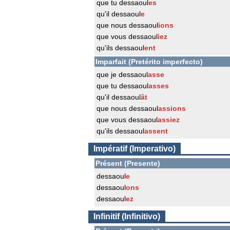
que tu dessaoul
es
qu'il dessaoul
e
que nous dessaoul
ions
que vous dessaoul
iez
qu'ils dessaoul
ent
Imparfait (Pretérito imperfecto)
que je dessaoul
asse
que tu dessaoul
asses
qu'il dessaoul
ât
que nous dessaoul
assions
que vous dessaoul
assiez
qu'ils dessaoul
assent
Impératif (Imperativo)
Présent (Presente)
dessaoul
e
dessaoul
ons
dessaoul
ez
Infinitif (Infinitivo)