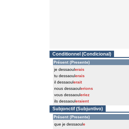
Conditionnel (Condicional)
Présent (Presente)
je dessaoul
erais
tu dessaoul
erais
il dessaoul
erait
nous dessaoul
erions
vous dessaoul
eriez
ils dessaoul
eraient
Subjonctif (Subjuntivo)
Présent (Presente)
que je dessaoul
e