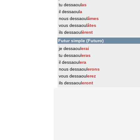
tu dessaoul
as
il dessaoul
a
nous dessaoul
âmes
vous dessaoul
âtes
ils dessaoul
èrent
Futur simple (Futuro)
je dessaoul
erai
tu dessaoul
eras
il dessaoul
era
nous dessaoul
erons
vous dessaoul
erez
ils dessaoul
eront