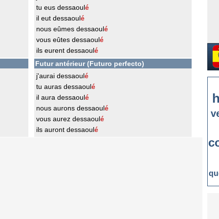
tu eus dessaoul
é
il eut dessaoul
é
nous eûmes dessaoul
é
vous eûtes dessaoul
é
ils eurent dessaoul
é
Futur antérieur (Futuro perfecto)
j'aurai dessaoul
é
tu auras dessaoul
é
h
il aura dessaoul
é
nous aurons dessaoul
é
v
vous aurez dessaoul
é
ils auront dessaoul
é
c
qu