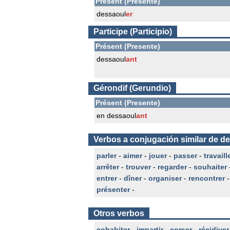
Présent (Presente)
dessaoul
er
Participe (Participio)
Présent (Presente)
dessaoul
ant
Gérondif (Gerundio)
Présent (Presente)
en dessaoul
ant
Verbos a conjugación similar de d
parler
-
aimer
-
jouer
-
passer
-
travaill
arrêter
-
trouver
-
regarder
-
souhaiter
entrer
-
dîner
-
organiser
-
rencontrer
présenter
-
Otros verbos
cohabiter
-
impartir
-
corser
-
récidiver