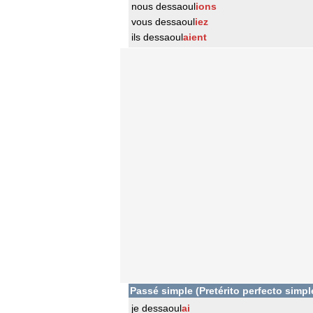
nous dessaoul
ions
vous dessaoul
iez
ils dessaoul
aient
Passé simple (Pretérito perfecto simpl
je dessaoul
ai