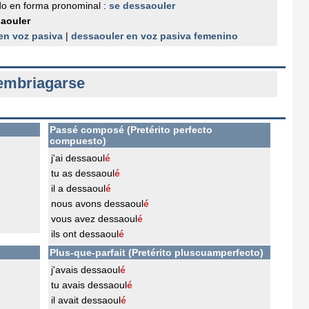
o en forma pronominal :
se dessaouler
aouler
en voz pasiva
|
dessaouler en voz pasiva femenino
embriagarse
Passé composé (Pretérito perfecto
compuesto)
j'ai dessaoul
é
tu as dessaoul
é
il a dessaoul
é
nous avons dessaoul
é
vous avez dessaoul
é
ils ont dessaoul
é
Plus-que-parfait (Pretérito pluscuamperfecto)
j'avais dessaoul
é
tu avais dessaoul
é
il avait dessaoul
é