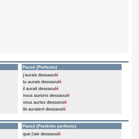
Passé (Perfecto)
j'aurais dessaoul
é
tu aurais dessaoul
é
il aurait dessaoul
é
nous aurions dessaoul
é
vous auriez dessaoul
é
ils auraient dessaoul
é
Passé (Pretérito perfecto)
que j'aie dessaoul
é