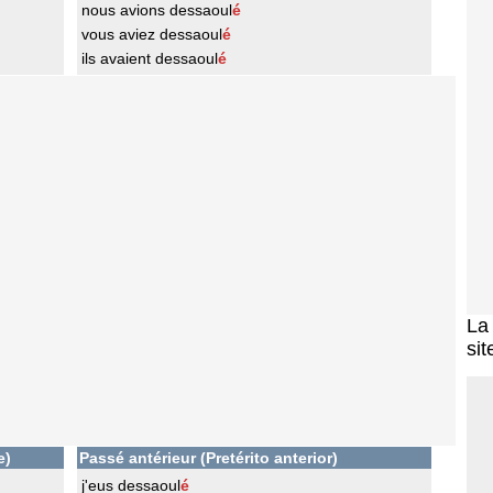
nous avions dessaoul
é
vous aviez dessaoul
é
ils avaient dessaoul
é
L
sit
e)
Passé antérieur (Pretérito anterior)
j'eus dessaoul
é