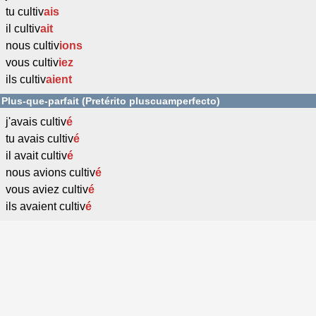
tu cultiv
ais
il cultiv
ait
nous cultiv
ions
vous cultiv
iez
ils cultiv
aient
Plus-que-parfait (Pretérito pluscuamperfecto)
j'avais cultiv
é
tu avais cultiv
é
il avait cultiv
é
nous avions cultiv
é
vous aviez cultiv
é
ils avaient cultiv
é