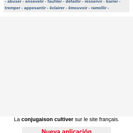
-
abuser
-
ensevelir
-
faufiler
-
défaillir
-
resservir
-
barrer
-
tremper
-
appesantir
-
éclairer
-
émouvoir
-
ramollir
-
La
conjugaison cultiver
sur le site français.