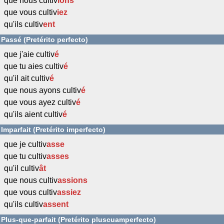
que nous cultiv
ions
que vous cultiv
iez
qu'ils cultiv
ent
Passé (Pretérito perfecto)
que j'aie cultiv
é
que tu aies cultiv
é
qu'il ait cultiv
é
que nous ayons cultiv
é
que vous ayez cultiv
é
qu'ils aient cultiv
é
Imparfait (Pretérito imperfecto)
que je cultiv
asse
que tu cultiv
asses
qu'il cultiv
ât
que nous cultiv
assions
que vous cultiv
assiez
qu'ils cultiv
assent
Plus-que-parfait (Pretérito pluscuamperfecto)