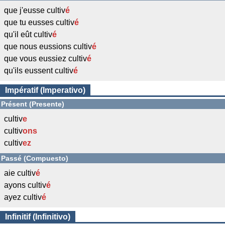
que j'eusse cultiv
é
que tu eusses cultiv
é
qu'il eût cultiv
é
que nous eussions cultiv
é
que vous eussiez cultiv
é
qu'ils eussent cultiv
é
Impératif (Imperativo)
Présent (Presente)
cultiv
e
cultiv
ons
cultiv
ez
Passé (Compuesto)
aie cultiv
é
ayons cultiv
é
ayez cultiv
é
Infinitif (Infinitivo)