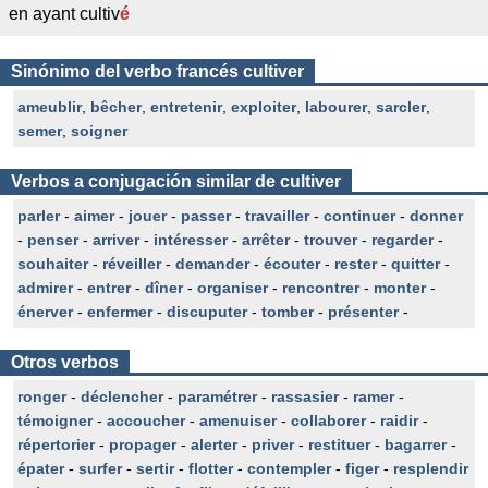
en ayant cultiv
é
Sinónimo del verbo francés cultiver
ameublir
,
bêcher
,
entretenir
,
exploiter
,
labourer
,
sarcler
,
semer
,
soigner
Verbos a conjugación similar de cultiver
parler
-
aimer
-
jouer
-
passer
-
travailler
-
continuer
-
donner
-
penser
-
arriver
-
intéresser
-
arrêter
-
trouver
-
regarder
-
souhaiter
-
réveiller
-
demander
-
écouter
-
rester
-
quitter
-
admirer
-
entrer
-
dîner
-
organiser
-
rencontrer
-
monter
-
énerver
-
enfermer
-
discuputer
-
tomber
-
présenter
-
Otros verbos
ronger
-
déclencher
-
paramétrer
-
rassasier
-
ramer
-
témoigner
-
accoucher
-
amenuiser
-
collaborer
-
raidir
-
répertorier
-
propager
-
alerter
-
priver
-
restituer
-
bagarrer
-
épater
-
surfer
-
sertir
-
flotter
-
contempler
-
figer
-
resplendir