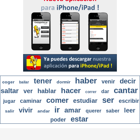
haber
tener
decir
venir
coger
dormir
bailar
cantar
hacer
saltar
ver
hablar
dar
correr
ser
comer
estudiar
caminar
escribir
jugar
ir
vivir
amar
leer
querer
saber
salir
andar
estar
poder