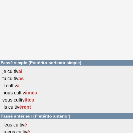
Passé simple (Pretérito perfecto simple)
je cultiv
ai
tu cultiv
as
il cultiv
a
nous cultiv
âmes
vous cultiv
âtes
ils cultiv
èrent
Passé antérieur (Pretérito anterior)
j'eus cultiv
é
tu eus cultiv
é