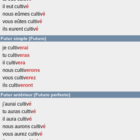
il eut cultiv
é
nous eûmes cultiv
é
vous eûtes cultiv
é
ils eurent cultiv
é
Futur simple (Futuro)
je cultiv
erai
tu cultiv
eras
il cultiv
era
nous cultiv
erons
vous cultiv
erez
ils cultiv
eront
Futur antérieur (Futuro perfecto)
j'aurai cultiv
é
tu auras cultiv
é
il aura cultiv
é
nous aurons cultiv
é
vous aurez cultiv
é