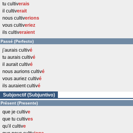
tu cultiv
erais
il cultiv
erait
nous cultiv
erions
vous cultiv
eriez
ils cultiv
eraient
Passé (Perfecto)
j'aurais cultiv
é
tu aurais cultiv
é
il aurait cultiv
é
nous aurions cultiv
é
vous auriez cultiv
é
ils auraient cultiv
é
Subjonctif (Subjuntivo)
Présent (Presente)
que je cultiv
e
que tu cultiv
es
qu'il cultiv
e