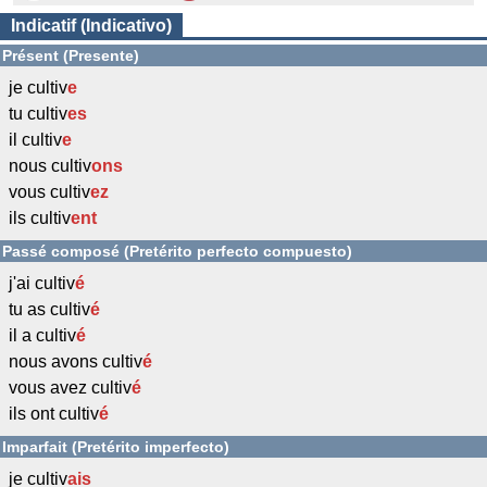
Indicatif (Indicativo)
Présent (Presente)
je cultiv
e
tu cultiv
es
il cultiv
e
nous cultiv
ons
vous cultiv
ez
ils cultiv
ent
Passé composé (Pretérito perfecto compuesto)
j'ai cultiv
é
tu as cultiv
é
il a cultiv
é
nous avons cultiv
é
vous avez cultiv
é
ils ont cultiv
é
Imparfait (Pretérito imperfecto)
je cultiv
ais