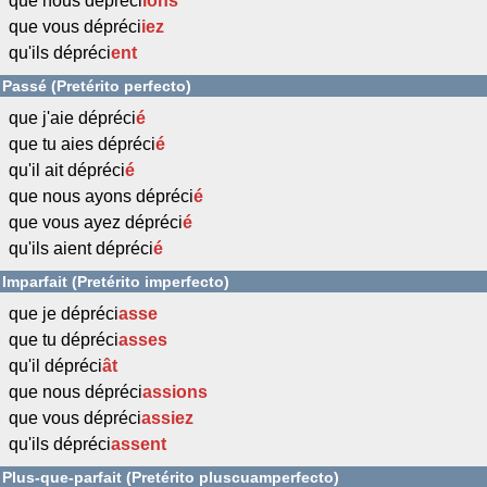
que nous dépréci
ions
que vous dépréci
iez
qu'ils dépréci
ent
Passé (Pretérito perfecto)
que j'aie dépréci
é
que tu aies dépréci
é
qu'il ait dépréci
é
que nous ayons dépréci
é
que vous ayez dépréci
é
qu'ils aient dépréci
é
Imparfait (Pretérito imperfecto)
que je dépréci
asse
que tu dépréci
asses
qu'il dépréci
ât
que nous dépréci
assions
que vous dépréci
assiez
qu'ils dépréci
assent
Plus-que-parfait (Pretérito pluscuamperfecto)