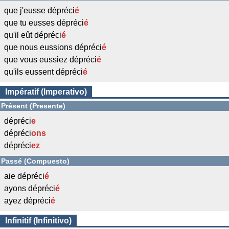
que j'eusse dépréci
é
que tu eusses dépréci
é
qu'il eût dépréci
é
que nous eussions dépréci
é
que vous eussiez dépréci
é
qu'ils eussent dépréci
é
Impératif (Imperativo)
Présent (Presente)
dépréci
e
dépréci
ons
dépréci
ez
Passé (Compuesto)
aie dépréci
é
ayons dépréci
é
ayez dépréci
é
Infinitif (Infinitivo)