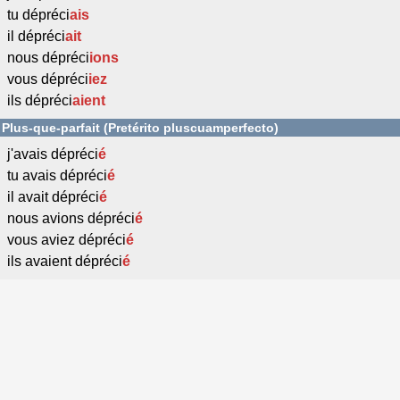
tu dépréci
ais
il dépréci
ait
nous dépréci
ions
vous dépréci
iez
ils dépréci
aient
Plus-que-parfait (Pretérito pluscuamperfecto)
j'avais dépréci
é
tu avais dépréci
é
il avait dépréci
é
nous avions dépréci
é
vous aviez dépréci
é
ils avaient dépréci
é