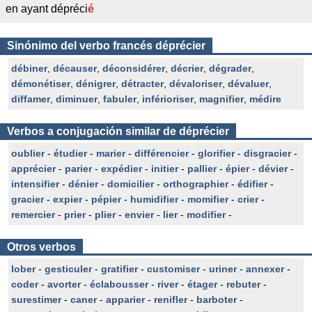
en ayant dépréci
é
Sinónimo del verbo francés déprécier
débiner
,
décauser
,
déconsidérer
,
décrier
,
dégrader
,
démonétiser
,
dénigrer
,
détracter
,
dévaloriser
,
dévaluer
,
diffamer
,
diminuer
,
fabuler
,
inférioriser
,
magnifier
,
médire
Verbos a conjugación similar de déprécier
oublier
-
étudier
-
marier
-
différencier
-
glorifier
-
disgracier
-
apprécier
-
parier
-
expédier
-
initier
-
pallier
-
épier
-
dévier
-
intensifier
-
dénier
-
domicilier
-
orthographier
-
édifier
-
gracier
-
expier
-
pépier
-
humidifier
-
momifier
-
crier
-
remercier
-
prier
-
plier
-
envier
-
lier
-
modifier
-
Otros verbos
lober
-
gesticuler
-
gratifier
-
customiser
-
uriner
-
annexer
-
coder
-
avorter
-
éclabousser
-
river
-
étager
-
rebuter
-
surestimer
-
caner
-
apparier
-
renifler
-
barboter
-