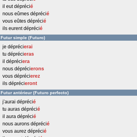
il eut dépréci
é
nous eûmes dépréci
é
vous eûtes dépréci
é
ils eurent dépréci
é
Futur simple (Futuro)
je dépréci
erai
tu dépréci
eras
il dépréci
era
nous dépréci
erons
vous dépréci
erez
ils dépréci
eront
Futur antérieur (Futuro perfecto)
j'aurai dépréci
é
tu auras dépréci
é
il aura dépréci
é
nous aurons dépréci
é
vous aurez dépréci
é