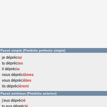
Passé simple (Pretérito perfecto simple)
je dépréci
ai
tu dépréci
as
il dépréci
a
nous dépréci
âmes
vous dépréci
âtes
ils dépréci
èrent
Passé antérieur (Pretérito anterior)
j'eus dépréci
é
tu eus dépréci
é