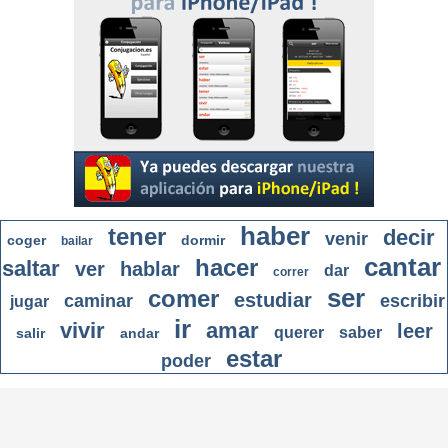
haber
tener
decir
venir
coger
dormir
bailar
cantar
hacer
saltar
ver
hablar
dar
correr
ser
comer
estudiar
caminar
escribir
jugar
ir
vivir
amar
leer
querer
saber
salir
andar
estar
poder