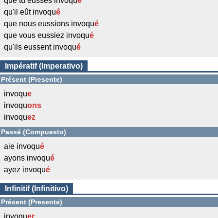
que tu eusses invoqu
é
qu'il eût invoqu
é
que nous eussions invoqu
é
que vous eussiez invoqu
é
qu'ils eussent invoqu
é
Impératif (Imperativo)
Présent (Presente)
invoqu
e
invoqu
ons
invoqu
ez
Passé (Compuesto)
aie invoqu
é
ayons invoqu
é
ayez invoqu
é
Infinitif (Infinitivo)
Présent (Presente)
invoqu
er