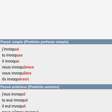
Passé simple (Pretérito perfecto simple)
j'invoqu
ai
tu invoqu
as
il invoqu
a
nous invoqu
âmes
vous invoqu
âtes
ils invoqu
èrent
Passé antérieur (Pretérito anterior)
j'eus invoqu
é
tu eus invoqu
é
il eut invoqu
é