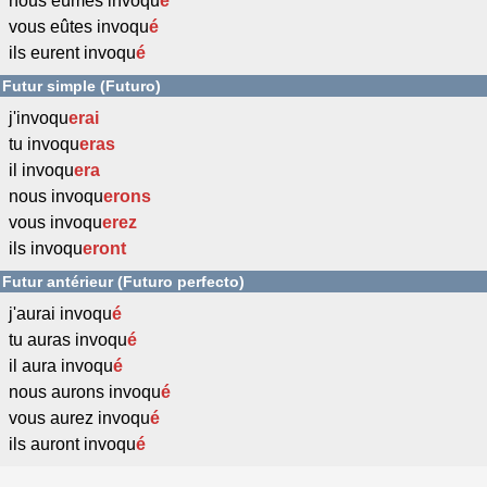
nous eûmes invoqu
é
vous eûtes invoqu
é
ils eurent invoqu
é
Futur simple (Futuro)
j'invoqu
erai
tu invoqu
eras
il invoqu
era
nous invoqu
erons
vous invoqu
erez
ils invoqu
eront
Futur antérieur (Futuro perfecto)
j'aurai invoqu
é
tu auras invoqu
é
il aura invoqu
é
nous aurons invoqu
é
vous aurez invoqu
é
ils auront invoqu
é