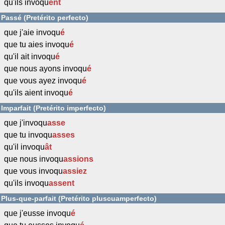
qu'ils invoqu
ent
Passé (Pretérito perfecto)
que j'aie invoqu
é
que tu aies invoqu
é
qu'il ait invoqu
é
que nous ayons invoqu
é
que vous ayez invoqu
é
qu'ils aient invoqu
é
Imparfait (Pretérito imperfecto)
que j'invoqu
asse
que tu invoqu
asses
qu'il invoqu
ât
que nous invoqu
assions
que vous invoqu
assiez
qu'ils invoqu
assent
Plus-que-parfait (Pretérito pluscuamperfecto)
que j'eusse invoqu
é