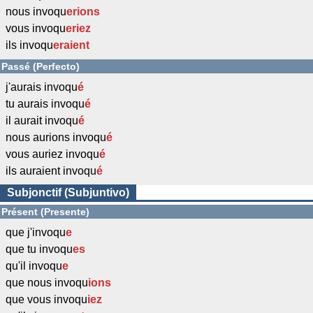
nous invoqu
erions
vous invoqu
eriez
ils invoqu
eraient
Passé (Perfecto)
j'aurais invoqu
é
tu aurais invoqu
é
il aurait invoqu
é
nous aurions invoqu
é
vous auriez invoqu
é
ils auraient invoqu
é
Subjonctif (Subjuntivo)
Présent (Presente)
que j'invoqu
e
que tu invoqu
es
qu'il invoqu
e
que nous invoqu
ions
que vous invoqu
iez