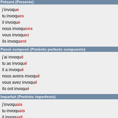
Présent (Presente)
j'invoqu
e
tu invoqu
es
il invoqu
e
nous invoqu
ons
vous invoqu
ez
ils invoqu
ent
Passé composé (Pretérito perfecto compuesto)
j'ai invoqu
é
tu as invoqu
é
il a invoqu
é
nous avons invoqu
é
vous avez invoqu
é
ils ont invoqu
é
Imparfait (Pretérito imperfecto)
j'invoqu
ais
tu invoqu
ais
il invoqu
ait