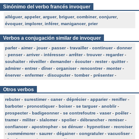
Sinónimo del verbo francés invoquer
alléguer
,
appeler
,
arguer
,
briguer
,
combiner
,
conjurer
,
évoquer
,
implorer
,
inférer
,
manigancer
,
prier
Verbos a conjugación similar de invoquer
parler
-
aimer
-
jouer
-
passer
-
travailler
-
continuer
-
donner
-
penser
-
arriver
-
intéresser
-
arrêter
-
trouver
-
regarder
-
souhaiter
-
réveiller
-
demander
-
écouter
-
rester
-
quitter
-
admirer
-
entrer
-
dîner
-
organiser
-
rencontrer
-
monter
-
énerver
-
enfermer
-
discuputer
-
tomber
-
présenter
-
Otros verbos
rebuter
-
surestimer
-
caner
-
déprécier
-
apparier
-
renifler
-
barboter
-
pronostiquer
-
boiser
-
se targuer
-
anoblir
-
prospecter
-
badigeonner
-
se contrefoutre
-
vaser
-
poêler
-
tramer
-
militer
-
slalomer
-
spolier
-
débrancher
-
remiser
-
confiancer
-
apostropher
-
se dénuer
-
hypnotiser
-
recroiser
-
commémorer
-
saurer
-
dégainer
-
congratuler
-
vacuoliser
-