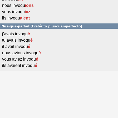
nous invoqu
ions
vous invoqu
iez
ils invoqu
aient
Plus-que-parfait (Pretérito pluscuamperfecto)
j'avais invoqu
é
tu avais invoqu
é
il avait invoqu
é
nous avions invoqu
é
vous aviez invoqu
é
ils avaient invoqu
é