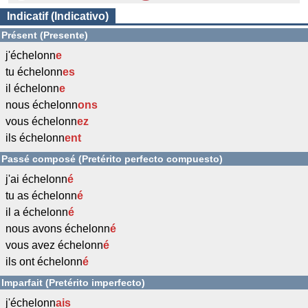
Indicatif (Indicativo)
Présent (Presente)
j'échelonn
e
tu échelonn
es
il échelonn
e
nous échelonn
ons
vous échelonn
ez
ils échelonn
ent
Passé composé (Pretérito perfecto compuesto)
j'ai échelonn
é
tu as échelonn
é
il a échelonn
é
nous avons échelonn
é
vous avez échelonn
é
ils ont échelonn
é
Imparfait (Pretérito imperfecto)
j'échelonn
ais