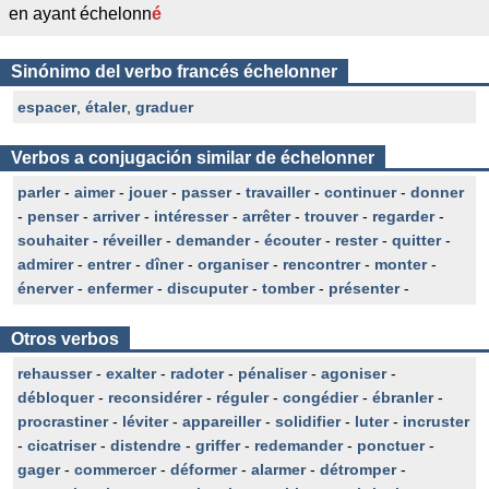
en ayant échelonn
é
Sinónimo del verbo francés échelonner
espacer
,
étaler
,
graduer
Verbos a conjugación similar de échelonner
parler
-
aimer
-
jouer
-
passer
-
travailler
-
continuer
-
donner
-
penser
-
arriver
-
intéresser
-
arrêter
-
trouver
-
regarder
-
souhaiter
-
réveiller
-
demander
-
écouter
-
rester
-
quitter
-
admirer
-
entrer
-
dîner
-
organiser
-
rencontrer
-
monter
-
énerver
-
enfermer
-
discuputer
-
tomber
-
présenter
-
Otros verbos
rehausser
-
exalter
-
radoter
-
pénaliser
-
agoniser
-
débloquer
-
reconsidérer
-
réguler
-
congédier
-
ébranler
-
procrastiner
-
léviter
-
appareiller
-
solidifier
-
luter
-
incruster
-
cicatriser
-
distendre
-
griffer
-
redemander
-
ponctuer
-
gager
-
commercer
-
déformer
-
alarmer
-
détromper
-