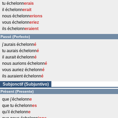
tu échelonn
erais
il échelonn
erait
nous échelonn
erions
vous échelonn
eriez
ils échelonn
eraient
Passé (Perfecto)
j'aurais échelonn
é
tu aurais échelonn
é
il aurait échelonn
é
nous aurions échelonn
é
vous auriez échelonn
é
ils auraient échelonn
é
Subjonctif (Subjuntivo)
Présent (Presente)
que j'échelonn
e
que tu échelonn
es
qu'il échelonn
e