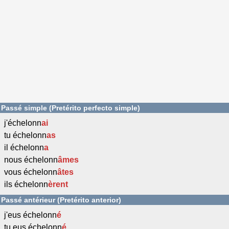
Passé simple (Pretérito perfecto simple)
j'échelonn
ai
tu échelonn
as
il échelonn
a
nous échelonn
âmes
vous échelonn
âtes
ils échelonn
èrent
Passé antérieur (Pretérito anterior)
j'eus échelonn
é
tu eus échelonn
é