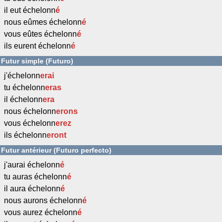
il eut échelonn
é
nous eûmes échelonn
é
vous eûtes échelonn
é
ils eurent échelonn
é
Futur simple (Futuro)
j'échelonn
erai
tu échelonn
eras
il échelonn
era
nous échelonn
erons
vous échelonn
erez
ils échelonn
eront
Futur antérieur (Futuro perfecto)
j'aurai échelonn
é
tu auras échelonn
é
il aura échelonn
é
nous aurons échelonn
é
vous aurez échelonn
é