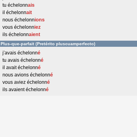
tu échelonn
ais
il échelonn
ait
nous échelonn
ions
vous échelonn
iez
ils échelonn
aient
Plus-que-parfait (Pretérito pluscuamperfecto)
j'avais échelonn
é
tu avais échelonn
é
il avait échelonn
é
nous avions échelonn
é
vous aviez échelonn
é
ils avaient échelonn
é