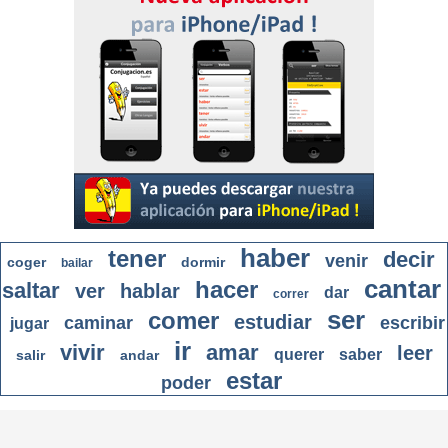
haber
tener
decir
venir
coger
dormir
bailar
cantar
hacer
saltar
ver
hablar
dar
correr
ser
comer
estudiar
caminar
escribir
jugar
ir
vivir
amar
leer
querer
saber
salir
andar
estar
poder