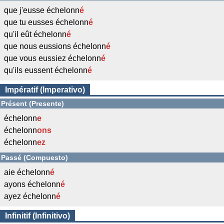
que j'eusse échelonn
é
que tu eusses échelonn
é
qu'il eût échelonn
é
que nous eussions échelonn
é
que vous eussiez échelonn
é
qu'ils eussent échelonn
é
Impératif (Imperativo)
Présent (Presente)
échelonn
e
échelonn
ons
échelonn
ez
Passé (Compuesto)
aie échelonn
é
ayons échelonn
é
ayez échelonn
é
Infinitif (Infinitivo)