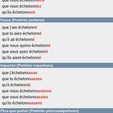
que nous échelonn
ions
que vous échelonn
iez
qu'ils échelonn
ent
Passé (Pretérito perfecto)
que j'aie échelonn
é
que tu aies échelonn
é
qu'il ait échelonn
é
que nous ayons échelonn
é
que vous ayez échelonn
é
qu'ils aient échelonn
é
Imparfait (Pretérito imperfecto)
que j'échelonn
asse
que tu échelonn
asses
qu'il échelonn
ât
que nous échelonn
assions
que vous échelonn
assiez
qu'ils échelonn
assent
Plus-que-parfait (Pretérito pluscuamperfecto)