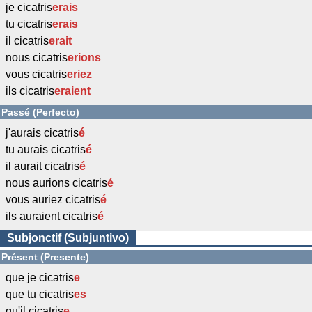
je cicatris
erais
tu cicatris
erais
il cicatris
erait
nous cicatris
erions
vous cicatris
eriez
ils cicatris
eraient
Passé (Perfecto)
j'aurais cicatris
é
tu aurais cicatris
é
il aurait cicatris
é
nous aurions cicatris
é
vous auriez cicatris
é
ils auraient cicatris
é
Subjonctif (Subjuntivo)
Présent (Presente)
que je cicatris
e
que tu cicatris
es
qu'il cicatris
e