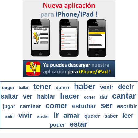
haber
tener
decir
venir
coger
dormir
bailar
cantar
hacer
saltar
ver
hablar
dar
correr
ser
comer
estudiar
caminar
escribir
jugar
ir
vivir
amar
leer
querer
saber
salir
andar
estar
poder