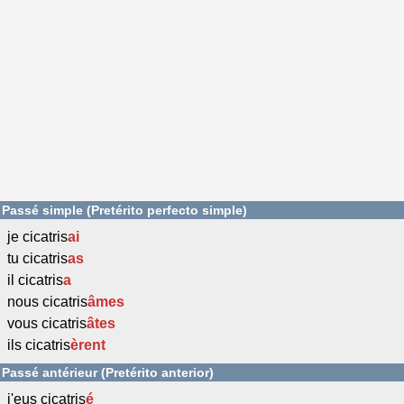
Passé simple (Pretérito perfecto simple)
je cicatris
ai
tu cicatris
as
il cicatris
a
nous cicatris
âmes
vous cicatris
âtes
ils cicatris
èrent
Passé antérieur (Pretérito anterior)
j'eus cicatris
é