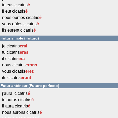
tu eus cicatris
é
il eut cicatris
é
nous eûmes cicatris
é
vous eûtes cicatris
é
ils eurent cicatris
é
Futur simple (Futuro)
je cicatris
erai
tu cicatris
eras
il cicatris
era
nous cicatris
erons
vous cicatris
erez
ils cicatris
eront
Futur antérieur (Futuro perfecto)
j'aurai cicatris
é
tu auras cicatris
é
il aura cicatris
é
nous aurons cicatris
é