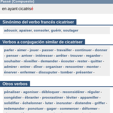
Passé (Compuesto)
en ayant cicatris
é
Sinónimo del verbo francés cicatriser
adoucir
,
apaiser
,
consoler
,
guérir
,
soulager
Verbos a conjugación similar de cicatriser
parler
-
aimer
-
jouer
-
passer
-
travailler
-
continuer
-
donner
-
penser
-
arriver
-
intéresser
-
arrêter
-
trouver
-
regarder
-
souhaiter
-
réveiller
-
demander
-
écouter
-
rester
-
quitter
-
admirer
-
entrer
-
dîner
-
organiser
-
rencontrer
-
monter
-
énerver
-
enfermer
-
discuputer
-
tomber
-
présenter
-
Otros verbos
pénaliser
-
agoniser
-
débloquer
-
reconsidérer
-
réguler
-
congédier
-
ébranler
-
procrastiner
-
léviter
-
appareiller
-
solidifier
-
échelonner
-
luter
-
incruster
-
distendre
-
griffer
-
redemander
-
ponctuer
-
gager
-
commercer
-
déformer
-