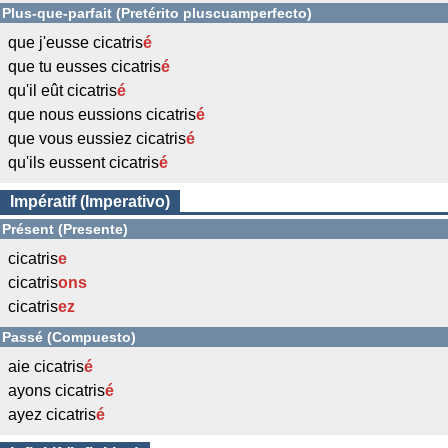
Plus-que-parfait (Pretérito pluscuamperfecto)
que j'eusse cicatris
é
que tu eusses cicatris
é
qu'il eût cicatris
é
que nous eussions cicatris
é
que vous eussiez cicatris
é
qu'ils eussent cicatris
é
Impératif (Imperativo)
Présent (Presente)
cicatris
e
cicatris
ons
cicatris
ez
Passé (Compuesto)
aie cicatris
é
ayons cicatris
é
ayez cicatris
é