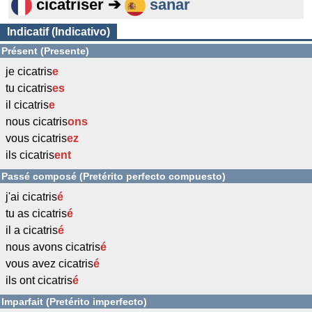
cicatriser ➔
sanar
Indicatif (Indicativo)
Présent (Presente)
je cicatris
e
tu cicatris
es
il cicatris
e
nous cicatris
ons
vous cicatris
ez
ils cicatris
ent
Passé composé (Pretérito perfecto compuesto)
j'ai cicatris
é
tu as cicatris
é
il a cicatris
é
nous avons cicatris
é
vous avez cicatris
é
ils ont cicatris
é
Imparfait (Pretérito imperfecto)