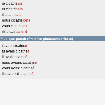
je cicatris
ais
tu cicatris
ais
il cicatris
ait
nous cicatris
ions
vous cicatris
iez
ils cicatris
aient
Plus-que-parfait (Pretérito pluscuamperfecto)
j'avais cicatris
é
tu avais cicatris
é
il avait cicatris
é
nous avions cicatris
é
vous aviez cicatris
é
ils avaient cicatris
é