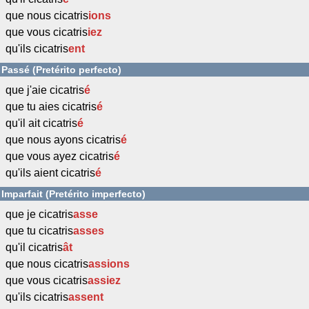
que nous cicatris
ions
que vous cicatris
iez
qu'ils cicatris
ent
Passé (Pretérito perfecto)
que j'aie cicatris
é
que tu aies cicatris
é
qu'il ait cicatris
é
que nous ayons cicatris
é
que vous ayez cicatris
é
qu'ils aient cicatris
é
Imparfait (Pretérito imperfecto)
que je cicatris
asse
que tu cicatris
asses
qu'il cicatris
ât
que nous cicatris
assions
que vous cicatris
assiez
qu'ils cicatris
assent