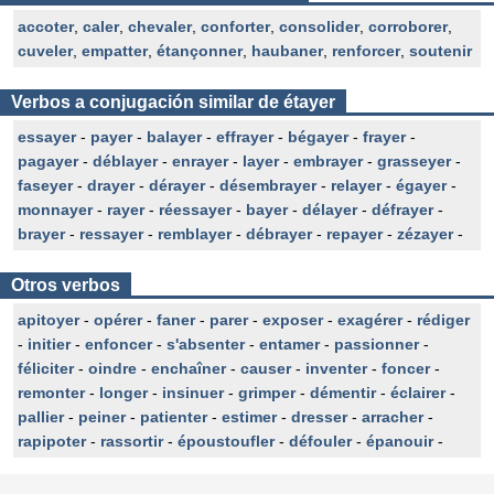
accoter
,
caler
,
chevaler
,
conforter
,
consolider
,
corroborer
,
cuveler
,
empatter
,
étançonner
,
haubaner
,
renforcer
,
soutenir
Verbos a conjugación similar de étayer
essayer
-
payer
-
balayer
-
effrayer
-
bégayer
-
frayer
-
pagayer
-
déblayer
-
enrayer
-
layer
-
embrayer
-
grasseyer
-
faseyer
-
drayer
-
dérayer
-
désembrayer
-
relayer
-
égayer
-
monnayer
-
rayer
-
réessayer
-
bayer
-
délayer
-
défrayer
-
brayer
-
ressayer
-
remblayer
-
débrayer
-
repayer
-
zézayer
-
Otros verbos
apitoyer
-
opérer
-
faner
-
parer
-
exposer
-
exagérer
-
rédiger
-
initier
-
enfoncer
-
s'absenter
-
entamer
-
passionner
-
féliciter
-
oindre
-
enchaîner
-
causer
-
inventer
-
foncer
-
remonter
-
longer
-
insinuer
-
grimper
-
démentir
-
éclairer
-
pallier
-
peiner
-
patienter
-
estimer
-
dresser
-
arracher
-
rapipoter
-
rassortir
-
époustoufler
-
défouler
-
épanouir
-