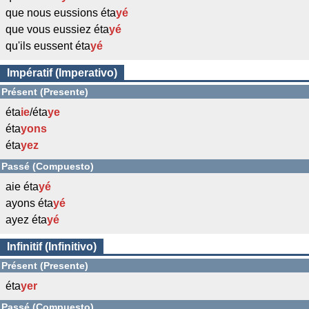
que nous eussions éta
yé
que vous eussiez éta
yé
qu'ils eussent éta
yé
Impératif (Imperativo)
Présent (Presente)
éta
ie
/éta
ye
éta
yons
éta
yez
Passé (Compuesto)
aie éta
yé
ayons éta
yé
ayez éta
yé
Infinitif (Infinitivo)
Présent (Presente)
éta
yer
Passé (Compuesto)