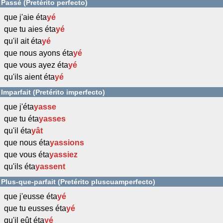
Passé (Pretérito perfecto)
que j'aie éta
yé
que tu aies éta
yé
qu'il ait éta
yé
que nous ayons éta
yé
que vous ayez éta
yé
qu'ils aient éta
yé
Imparfait (Pretérito imperfecto)
que j'éta
yasse
que tu éta
yasses
qu'il éta
yât
que nous éta
yassions
que vous éta
yassiez
qu'ils éta
yassent
Plus-que-parfait (Pretérito pluscuamperfecto)
que j'eusse éta
yé
que tu eusses éta
yé
qu'il eût éta
yé