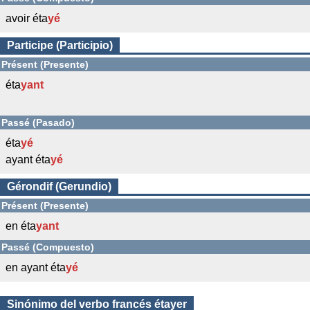
avoir éta
yé
Participe (Participio)
Présent (Presente)
éta
yant
Passé (Pasado)
éta
yé
ayant éta
yé
Gérondif (Gerundio)
Présent (Presente)
en éta
yant
Passé (Compuesto)
en ayant éta
yé
Sinónimo del verbo francés étayer