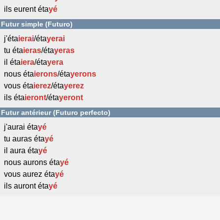
ils eurent éta
yé
Futur simple (Futuro)
j'éta
ierai
/éta
yerai
tu éta
ieras
/éta
yeras
il éta
iera
/éta
yera
nous éta
ierons
/éta
yerons
vous éta
ierez
/éta
yerez
ils éta
ieront
/éta
yeront
Futur antérieur (Futuro perfecto)
j'aurai éta
yé
tu auras éta
yé
il aura éta
yé
nous aurons éta
yé
vous aurez éta
yé
ils auront éta
yé