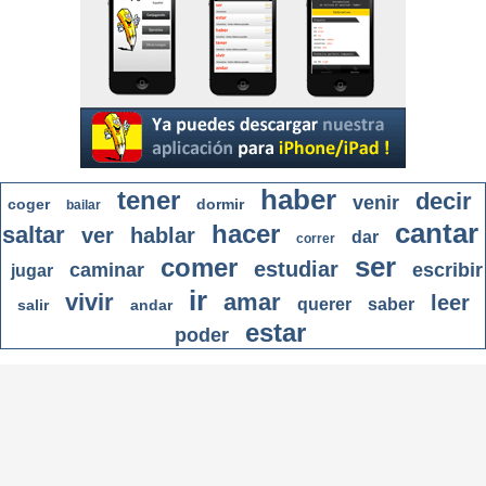
haber
tener
decir
venir
coger
dormir
bailar
cantar
hacer
saltar
ver
hablar
dar
correr
ser
comer
estudiar
caminar
escribir
jugar
ir
vivir
amar
leer
querer
saber
salir
andar
estar
poder