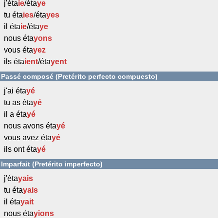
j'éta
ie
/éta
ye
tu éta
ies
/éta
yes
il éta
ie
/éta
ye
nous éta
yons
vous éta
yez
ils éta
ient
/éta
yent
Passé composé (Pretérito perfecto compuesto)
j'ai éta
yé
tu as éta
yé
il a éta
yé
nous avons éta
yé
vous avez éta
yé
ils ont éta
yé
Imparfait (Pretérito imperfecto)
j'éta
yais
tu éta
yais
il éta
yait
nous éta
yions