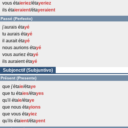
vous éta
ieriez
/éta
yeriez
ils éta
ieraient
/éta
yeraient
Passé (Perfecto)
j'aurais éta
yé
tu aurais éta
yé
il aurait éta
yé
nous aurions éta
yé
vous auriez éta
yé
ils auraient éta
yé
Subjonctif (Subjuntivo)
Présent (Presente)
que j'éta
ie
/éta
ye
que tu éta
ies
/éta
yes
qu'il éta
ie
/éta
ye
que nous éta
yions
que vous éta
yiez
qu'ils éta
ient
/éta
yent