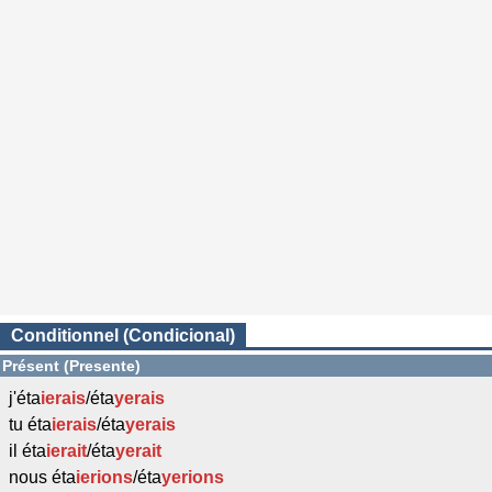
Conditionnel (Condicional)
Présent (Presente)
j'éta
ierais
/éta
yerais
tu éta
ierais
/éta
yerais
il éta
ierait
/éta
yerait
nous éta
ierions
/éta
yerions