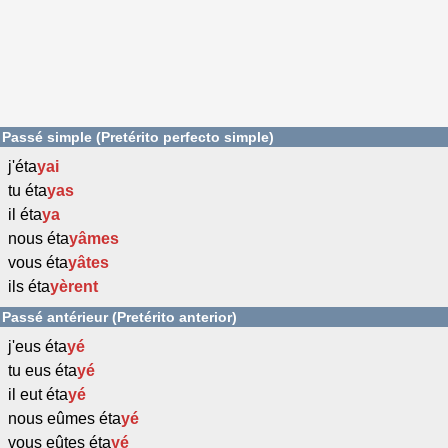
Passé simple (Pretérito perfecto simple)
j'éta
yai
tu éta
yas
il éta
ya
nous éta
yâmes
vous éta
yâtes
ils éta
yèrent
Passé antérieur (Pretérito anterior)
j'eus éta
yé
tu eus éta
yé
il eut éta
yé
nous eûmes éta
yé
vous eûtes éta
yé