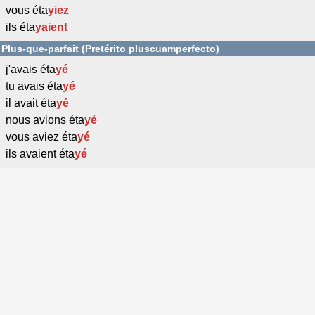
vous éta
yiez
ils éta
yaient
Plus-que-parfait (Pretérito pluscuamperfecto)
j'avais éta
yé
tu avais éta
yé
il avait éta
yé
nous avions éta
yé
vous aviez éta
yé
ils avaient éta
yé