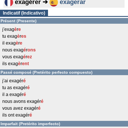
exagérer ➔
exagerar
Indicatif (Indicativo)
Présent (Presente)
j'exag
è
r
e
tu exag
è
r
es
il exag
è
r
e
nous exag
é
r
ons
vous exag
é
r
ez
ils exag
è
r
ent
Passé composé (Pretérito perfecto compuesto)
j'ai exagér
é
tu as exagér
é
il a exagér
é
nous avons exagér
é
vous avez exagér
é
ils ont exagér
é
Imparfait (Pretérito imperfecto)