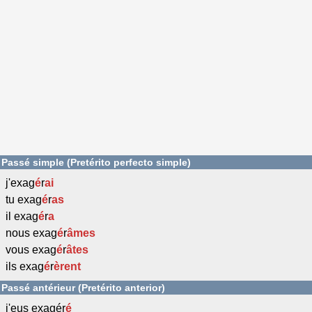
Passé simple (Pretérito perfecto simple)
j'exag
é
r
ai
tu exag
é
r
as
il exag
é
r
a
nous exag
é
r
âmes
vous exag
é
r
âtes
ils exag
é
r
èrent
Passé antérieur (Pretérito anterior)
j'eus exagér
é