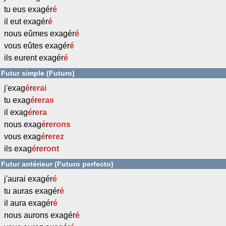
tu eus exagér
é
il eut exagér
é
nous eûmes exagér
é
vous eûtes exagér
é
ils eurent exagér
é
Futur simple (Futuro)
j'exag
é
r
erai
tu exag
é
r
eras
il exag
é
r
era
nous exag
é
r
erons
vous exag
é
r
erez
ils exag
é
r
eront
Futur antérieur (Futuro perfecto)
j'aurai exagér
é
tu auras exagér
é
il aura exagér
é
nous aurons exagér
é