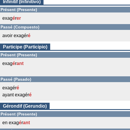
Infinitif (Infinitivo)
Présent (Presente)
exag
é
r
er
Passé (Compuesto)
avoir exagér
é
Participe (Participio)
Présent (Presente)
exag
é
r
ant
Passé (Pasado)
exagér
é
ayant exagér
é
Gérondif (Gerundio)
Présent (Presente)
en exag
é
r
ant