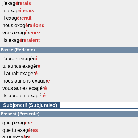
j'exag
é
r
erais
tu exag
é
r
erais
il exag
é
r
erait
nous exag
é
r
erions
vous exag
é
r
eriez
ils exag
é
r
eraient
Passé (Perfecto)
j'aurais exagér
é
tu aurais exagér
é
il aurait exagér
é
nous aurions exagér
é
vous auriez exagér
é
ils auraient exagér
é
Subjonctif (Subjuntivo)
Présent (Presente)
que j'exag
è
r
e
que tu exag
è
r
es
qu'il exag
è
r
e