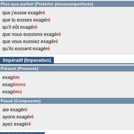
Plus-que-parfait (Pretérito pluscuamperfecto)
que j'eusse exagér
é
que tu eusses exagér
é
qu'il eût exagér
é
que nous eussions exagér
é
que vous eussiez exagér
é
qu'ils eussent exagér
é
Impératif (Imperativo)
Présent (Presente)
exag
è
r
e
exag
é
r
ons
exag
é
r
ez
Passé (Compuesto)
aie exagér
é
ayons exagér
é
ayez exagér
é