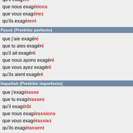
que nous exag
é
r
ions
que vous exag
é
r
iez
qu'ils exag
è
r
ent
Passé (Pretérito perfecto)
que j'aie exagér
é
que tu aies exagér
é
qu'il ait exagér
é
que nous ayons exagér
é
que vous ayez exagér
é
qu'ils aient exagér
é
Imparfait (Pretérito imperfecto)
que j'exag
é
r
asse
que tu exag
é
r
asses
qu'il exag
é
r
ât
que nous exag
é
r
assions
que vous exag
é
r
assiez
qu'ils exag
é
r
assent