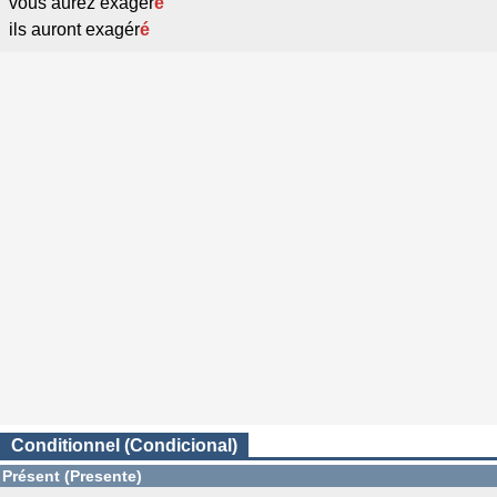
vous aurez exagér
é
ils auront exagér
é
Conditionnel (Condicional)
Présent (Presente)