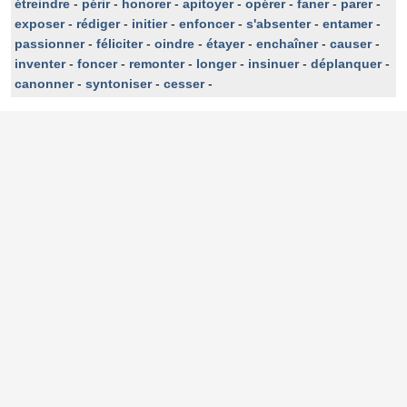
étreindre
-
périr
-
honorer
-
apitoyer
-
opérer
-
faner
-
parer
-
exposer
-
rédiger
-
initier
-
enfoncer
-
s'absenter
-
entamer
-
passionner
-
féliciter
-
oindre
-
étayer
-
enchaîner
-
causer
-
inventer
-
foncer
-
remonter
-
longer
-
insinuer
-
déplanquer
-
canonner
-
syntoniser
-
cesser
-