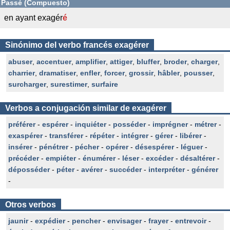
Passé (Compuesto)
en ayant exagér
é
Sinónimo del verbo francés exagérer
abuser
,
accentuer
,
amplifier
,
attiger
,
bluffer
,
broder
,
charger
,
charrier
,
dramatiser
,
enfler
,
forcer
,
grossir
,
hâbler
,
pousser
,
surcharger
,
surestimer
,
surfaire
Verbos a conjugación similar de exagérer
préférer
-
espérer
-
inquiéter
-
posséder
-
imprégner
-
métrer
-
exaspérer
-
transférer
-
répéter
-
intégrer
-
gérer
-
libérer
-
insérer
-
pénétrer
-
pécher
-
opérer
-
désespérer
-
léguer
-
précéder
-
empiéter
-
énumérer
-
léser
-
excéder
-
désaltérer
-
déposséder
-
péter
-
avérer
-
succéder
-
interpréter
-
générer
-
Otros verbos
jaunir
-
expédier
-
pencher
-
envisager
-
frayer
-
entrevoir
-