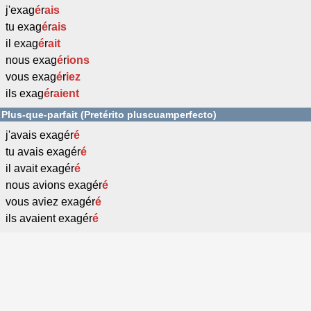
j'exag
é
r
ais
tu exag
é
r
ais
il exag
é
r
ait
nous exag
é
r
ions
vous exag
é
r
iez
ils exag
é
r
aient
Plus-que-parfait (Pretérito pluscuamperfecto)
j'avais exagér
é
tu avais exagér
é
il avait exagér
é
nous avions exagér
é
vous aviez exagér
é
ils avaient exagér
é