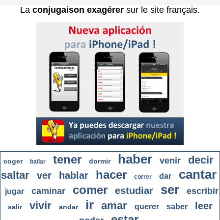
La
conjugaison exagérer
sur le site français.
haber
tener
decir
venir
coger
dormir
bailar
cantar
hacer
saltar
ver
hablar
dar
correr
ser
comer
estudiar
caminar
escribir
jugar
ir
vivir
amar
leer
querer
saber
salir
andar
estar