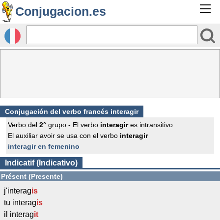
Conjugacion.es
Conjugación del verbo francés
interagir
Verbo del
2°
grupo - El verbo
interagir
es intransitivo
El auxiliar avoir se usa con el verbo
interagir
interagir en femenino
Indicatif (Indicativo)
Présent (Presente)
j'interag
is
tu interag
is
il interag
it