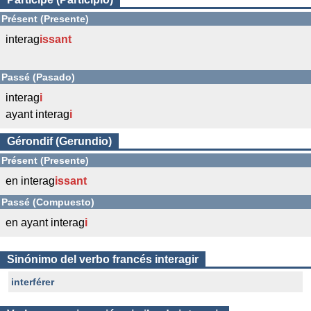
Présent (Presente)
interag
issant
Passé (Pasado)
interag
i
ayant interag
i
Gérondif (Gerundio)
Présent (Presente)
en interag
issant
Passé (Compuesto)
en ayant interag
i
Sinónimo del verbo francés interagir
interférer