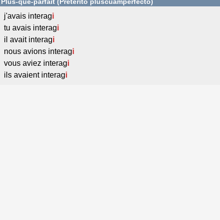
Plus-que-parfait (Pretérito pluscuamperfecto)
j'avais interag
i
tu avais interag
i
il avait interag
i
nous avions interag
i
vous aviez interag
i
ils avaient interag
i