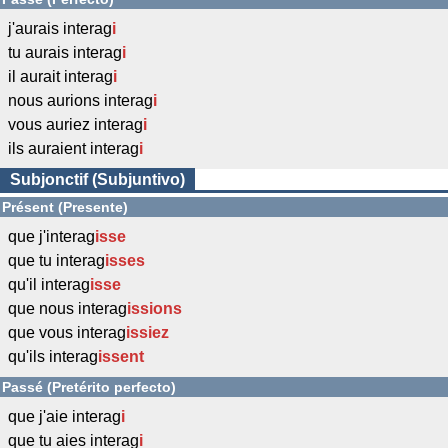
j'aurais interag
i
tu aurais interag
i
il aurait interag
i
nous aurions interag
i
vous auriez interag
i
ils auraient interag
i
Subjonctif (Subjuntivo)
Présent (Presente)
que j'interag
isse
que tu interag
isses
qu'il interag
isse
que nous interag
issions
que vous interag
issiez
qu'ils interag
issent
Passé (Pretérito perfecto)
que j'aie interag
i
que tu aies interag
i