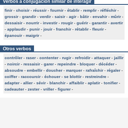
Verbos a conjugación similar de interagir
finir
-
choisir
-
réussir
-
fournir
-
établir
-
remplir
-
réfléchir
-
grossir
-
grandir
-
verdir
-
saisir
-
agir
-
bâtir
-
envahir
-
mûrir
-
dessaisir
-
nourrir
-
investir
-
rougir
-
guérir
-
garantir
-
avertir
-
applaudir
-
punir
-
jouir
-
franchir
-
rétablir
-
fleurir
-
épanouir
-
maigrir
-
Otros verbos
contrôler
-
raser
-
contenter
-
rugir
-
refroidir
-
attaquer
-
jaillir
-
noircir
-
ressaisir
-
garer
-
repeindre
-
bloquer
-
décéder
-
absoudre
-
embellir
-
doucher
-
marquer
-
rafraîchir
-
régaler
-
coiffer
-
raccourcir
-
échouer
-
se blottir
-
restreindre
-
adapter
-
allier
-
sévir
-
blanchir
-
affaiblir
-
aplatir
-
tonifier
-
cadeauter
-
zester
-
vriller
-
figurer
-