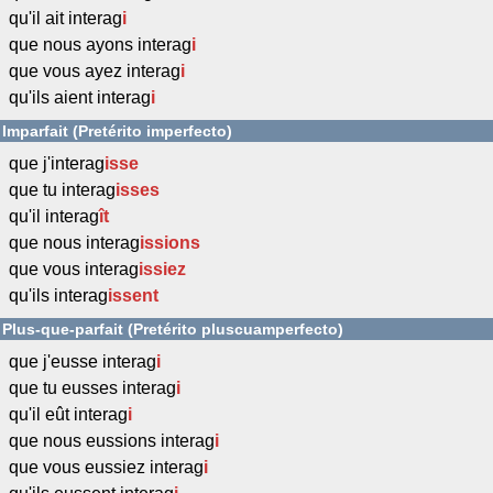
qu'il ait interag
i
que nous ayons interag
i
que vous ayez interag
i
qu'ils aient interag
i
Imparfait (Pretérito imperfecto)
que j'interag
isse
que tu interag
isses
qu'il interag
ît
que nous interag
issions
que vous interag
issiez
qu'ils interag
issent
Plus-que-parfait (Pretérito pluscuamperfecto)
que j'eusse interag
i
que tu eusses interag
i
qu'il eût interag
i
que nous eussions interag
i
que vous eussiez interag
i