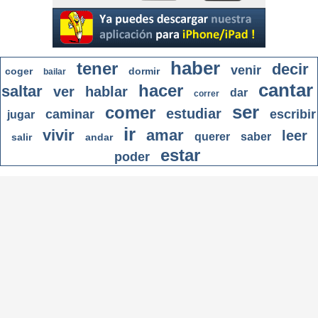
haber
tener
decir
venir
coger
dormir
bailar
cantar
hacer
saltar
ver
hablar
dar
correr
ser
comer
estudiar
caminar
escribir
jugar
ir
vivir
amar
leer
querer
saber
salir
andar
estar
poder