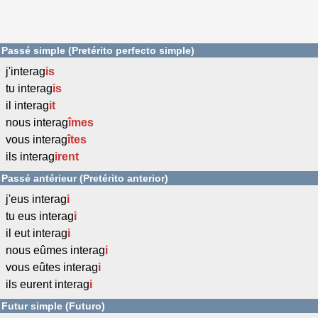
Passé simple (Pretérito perfecto simple)
j'interag
is
tu interag
is
il interag
it
nous interag
îmes
vous interag
îtes
ils interag
irent
Passé antérieur (Pretérito anterior)
j'eus interag
i
tu eus interag
i
il eut interag
i
nous eûmes interag
i
vous eûtes interag
i
ils eurent interag
i
Futur simple (Futuro)