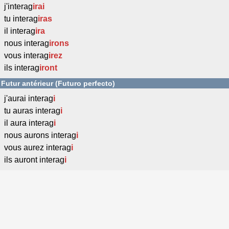
j'interag
irai
tu interag
iras
il interag
ira
nous interag
irons
vous interag
irez
ils interag
iront
Futur antérieur (Futuro perfecto)
j'aurai interag
i
tu auras interag
i
il aura interag
i
nous aurons interag
i
vous aurez interag
i
ils auront interag
i