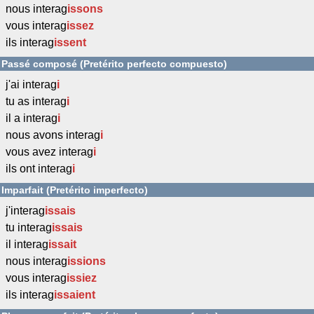
nous interag
issons
vous interag
issez
ils interag
issent
Passé composé (Pretérito perfecto compuesto)
j'ai interag
i
tu as interag
i
il a interag
i
nous avons interag
i
vous avez interag
i
ils ont interag
i
Imparfait (Pretérito imperfecto)
j'interag
issais
tu interag
issais
il interag
issait
nous interag
issions
vous interag
issiez
ils interag
issaient