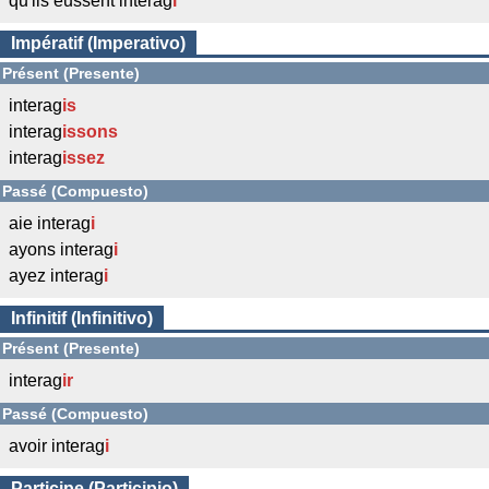
qu'ils eussent interag
i
Impératif (Imperativo)
Présent (Presente)
interag
is
interag
issons
interag
issez
Passé (Compuesto)
aie interag
i
ayons interag
i
ayez interag
i
Infinitif (Infinitivo)
Présent (Presente)
interag
ir
Passé (Compuesto)
avoir interag
i
Participe (Participio)