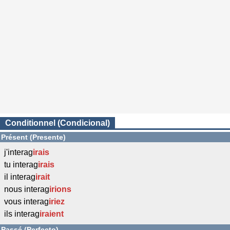
Conditionnel (Condicional)
Présent (Presente)
j'interag
irais
tu interag
irais
il interag
irait
nous interag
irions
vous interag
iriez
ils interag
iraient
Passé (Perfecto)