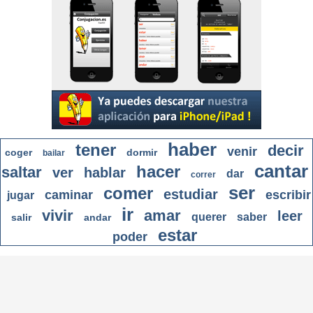
haber
tener
decir
venir
coger
dormir
bailar
cantar
hacer
saltar
ver
hablar
dar
correr
ser
comer
estudiar
caminar
escribir
jugar
ir
vivir
amar
leer
querer
saber
salir
andar
estar
poder