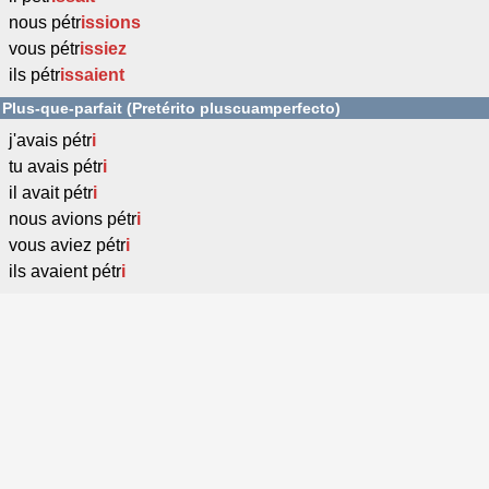
nous pétr
issions
vous pétr
issiez
ils pétr
issaient
Plus-que-parfait (Pretérito pluscuamperfecto)
j'avais pétr
i
tu avais pétr
i
il avait pétr
i
nous avions pétr
i
vous aviez pétr
i
ils avaient pétr
i