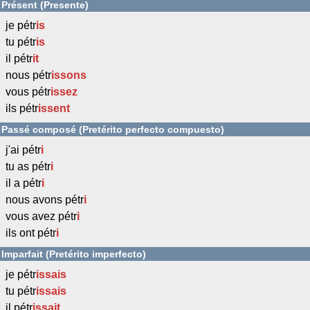
Présent (Presente)
je pétr
is
tu pétr
is
il pétr
it
nous pétr
issons
vous pétr
issez
ils pétr
issent
Passé composé (Pretérito perfecto compuesto)
j'ai pétr
i
tu as pétr
i
il a pétr
i
nous avons pétr
i
vous avez pétr
i
ils ont pétr
i
Imparfait (Pretérito imperfecto)
je pétr
issais
tu pétr
issais
il pétr
issait