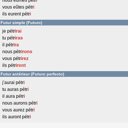
nous eûmes pétr
i
vous eûtes pétr
i
ils eurent pétr
i
Futur simple (Futuro)
je pétr
irai
tu pétr
iras
il pétr
ira
nous pétr
irons
vous pétr
irez
ils pétr
iront
Futur antérieur (Futuro perfecto)
j'aurai pétr
i
tu auras pétr
i
il aura pétr
i
nous aurons pétr
i
vous aurez pétr
i
ils auront pétr
i