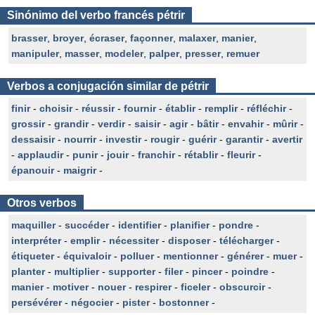
Sinónimo del verbo francés pétrir
brasser
,
broyer
,
écraser
,
façonner
,
malaxer
,
manier
,
manipuler
,
masser
,
modeler
,
palper
,
presser
,
remuer
Verbos a conjugación similar de pétrir
finir
-
choisir
-
réussir
-
fournir
-
établir
-
remplir
-
réfléchir
-
grossir
-
grandir
-
verdir
-
saisir
-
agir
-
bâtir
-
envahir
-
mûrir
-
dessaisir
-
nourrir
-
investir
-
rougir
-
guérir
-
garantir
-
avertir
-
applaudir
-
punir
-
jouir
-
franchir
-
rétablir
-
fleurir
-
épanouir
-
maigrir
-
Otros verbos
maquiller
-
succéder
-
identifier
-
planifier
-
pondre
-
interpréter
-
emplir
-
nécessiter
-
disposer
-
télécharger
-
étiqueter
-
équivaloir
-
polluer
-
mentionner
-
générer
-
muer
-
planter
-
multiplier
-
supporter
-
filer
-
pincer
-
poindre
-
manier
-
motiver
-
nouer
-
respirer
-
ficeler
-
obscurcir
-
persévérer
-
négocier
-
pister
-
bostonner
-