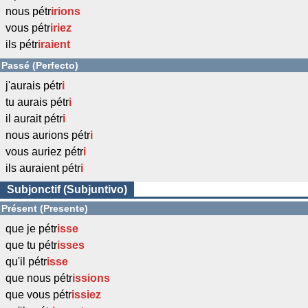
nous pétr
irions
vous pétr
iriez
ils pétr
iraient
Passé (Perfecto)
j'aurais pétr
i
tu aurais pétr
i
il aurait pétr
i
nous aurions pétr
i
vous auriez pétr
i
ils auraient pétr
i
Subjonctif (Subjuntivo)
Présent (Presente)
que je pétr
isse
que tu pétr
isses
qu'il pétr
isse
que nous pétr
issions
que vous pétr
issiez