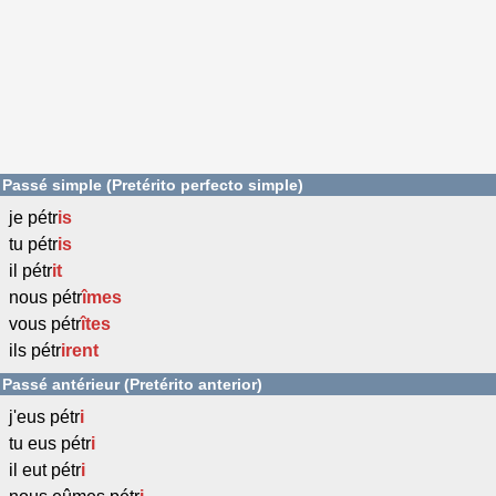
Passé simple (Pretérito perfecto simple)
je pétr
is
tu pétr
is
il pétr
it
nous pétr
îmes
vous pétr
îtes
ils pétr
irent
Passé antérieur (Pretérito anterior)
j'eus pétr
i
tu eus pétr
i
il eut pétr
i