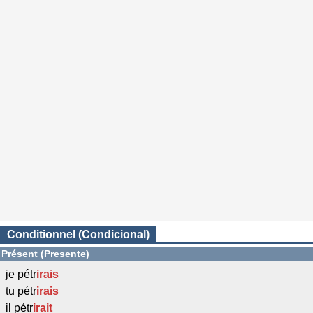
Conditionnel (Condicional)
Présent (Presente)
je pétr
irais
tu pétr
irais
il pétr
irait