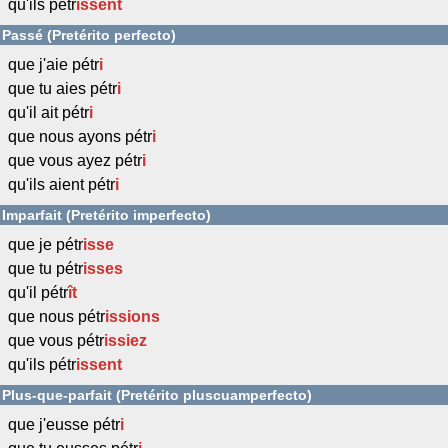
qu'ils pétr
issent
Passé (Pretérito perfecto)
que j'aie pétr
i
que tu aies pétr
i
qu'il ait pétr
i
que nous ayons pétr
i
que vous ayez pétr
i
qu'ils aient pétr
i
Imparfait (Pretérito imperfecto)
que je pétr
isse
que tu pétr
isses
qu'il pétr
ît
que nous pétr
issions
que vous pétr
issiez
qu'ils pétr
issent
Plus-que-parfait (Pretérito pluscuamperfecto)
que j'eusse pétr
i