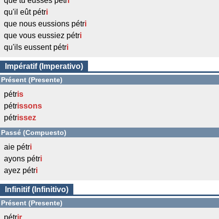
que tu eusses pétr
i
qu'il eût pétr
i
que nous eussions pétr
i
que vous eussiez pétr
i
qu'ils eussent pétr
i
Impératif (Imperativo)
Présent (Presente)
pétr
is
pétr
issons
pétr
issez
Passé (Compuesto)
aie pétr
i
ayons pétr
i
ayez pétr
i
Infinitif (Infinitivo)
Présent (Presente)
pétr
ir