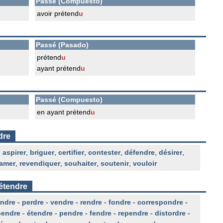
Passé (Compuesto)
avoir prétend
u
Passé (Pasado)
prétend
u
ayant prétend
u
Passé (Compuesto)
en ayant prétend
u
dre
,
aspirer
,
briguer
,
certifier
,
contester
,
défendre
,
désirer
,
lamer
,
revendiquer
,
souhaiter
,
soutenir
,
vouloir
rétendre
ndre
-
perdre
-
vendre
-
rendre
-
fondre
-
correspondre
-
pendre
-
étendre
-
pendre
-
fendre
-
rependre
-
distordre
-