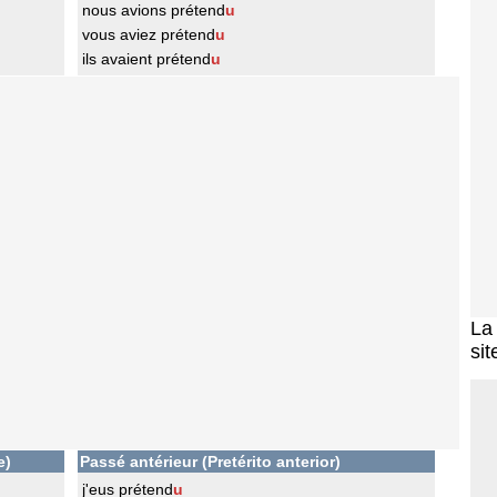
nous avions prétend
u
vous aviez prétend
u
ils avaient prétend
u
L
sit
e)
Passé antérieur (Pretérito anterior)
j'eus prétend
u