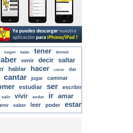
tener
coger
dormir
bailar
aber
decir
saltar
venir
hacer
er
hablar
dar
correr
cantar
caminar
jugar
ser
omer
estudiar
escribir
ir
vivir
amar
salir
andar
estar
leer
poder
erer
saber