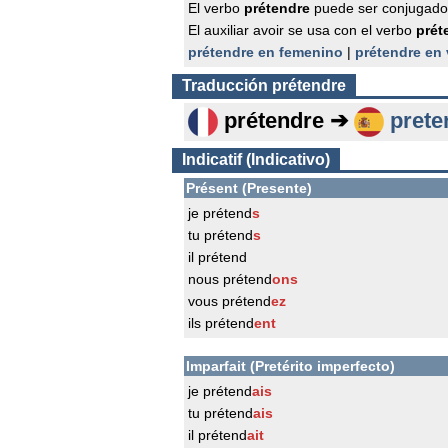
El verbo
prétendre
puede ser conjugado
El auxiliar avoir se usa con el verbo
prét
prétendre en femenino
|
prétendre en 
Traducción
prétendre
prétendre ➔
prete
Indicatif (Indicativo)
Présent (Presente)
je prétend
s
tu prétend
s
il prétend
nous prétend
ons
vous prétend
ez
ils prétend
ent
Imparfait (Pretérito imperfecto)
je prétend
ais
tu prétend
ais
il prétend
ait