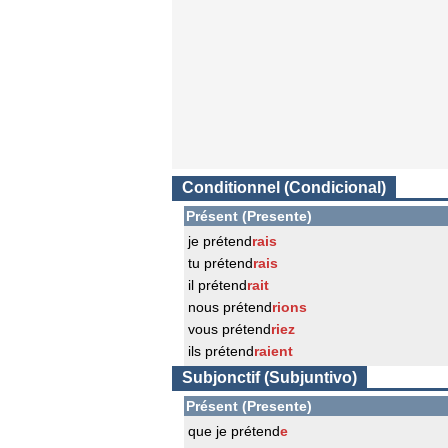
Conditionnel (Condicional)
Présent (Presente)
je prétend
rais
tu prétend
rais
il prétend
rait
nous prétend
rions
vous prétend
riez
ils prétend
raient
Subjonctif (Subjuntivo)
Présent (Presente)
que je prétend
e