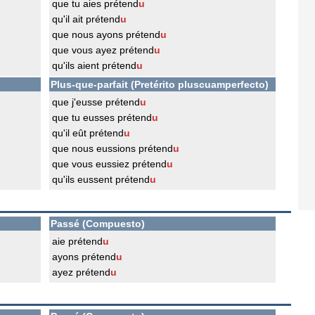
que tu aies prétend
u
qu'il ait prétend
u
que nous ayons prétend
u
que vous ayez prétend
u
qu'ils aient prétend
u
Plus-que-parfait (Pretérito pluscuamperfecto)
que j'eusse prétend
u
que tu eusses prétend
u
qu'il eût prétend
u
que nous eussions prétend
u
que vous eussiez prétend
u
qu'ils eussent prétend
u
Passé (Compuesto)
aie prétend
u
ayons prétend
u
ayez prétend
u