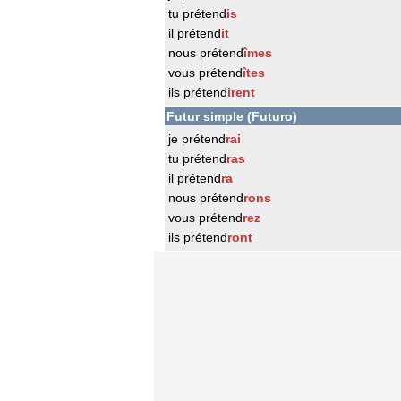
tu prétend
is
il prétend
it
nous prétend
îmes
vous prétend
îtes
ils prétend
irent
Futur simple (Futuro)
je prétend
rai
tu prétend
ras
il prétend
ra
nous prétend
rons
vous prétend
rez
ils prétend
ront