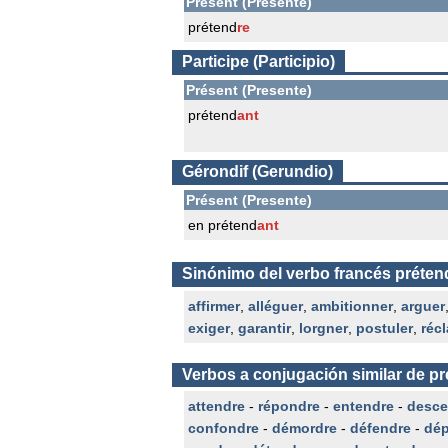
Présent (Presente)
prétend
re
Participe (Participio)
Présent (Presente)
prétend
ant
Gérondif (Gerundio)
Présent (Presente)
en prétend
ant
Sinónimo del verbo francés préten
affirmer
,
alléguer
,
ambitionner
,
arguer
exiger
,
garantir
,
lorgner
,
postuler
,
réc
Verbos a conjugación similar de p
attendre
-
répondre
-
entendre
-
desce
confondre
-
démordre
-
défendre
-
dé