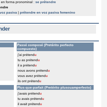
 en forma pronominal :
se prétendre
endre
voz pasiva
|
prétendre en voz pasiva femenino
nder
Passé composé (Pretérito perfecto
compuesto)
j'ai prétend
u
tu as prétend
u
il a prétend
u
nous avons prétend
u
vous avez prétend
u
ils ont prétend
u
Plus-que-parfait (Pretérito pluscuamperfecto)
j'avais prétend
u
tu avais prétend
u
il avait prétend
u