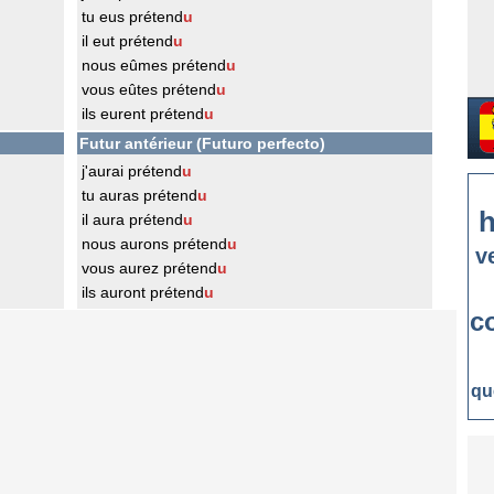
tu eus prétend
u
il eut prétend
u
nous eûmes prétend
u
vous eûtes prétend
u
ils eurent prétend
u
Futur antérieur (Futuro perfecto)
j'aurai prétend
u
tu auras prétend
u
h
il aura prétend
u
nous aurons prétend
u
v
vous aurez prétend
u
ils auront prétend
u
c
qu