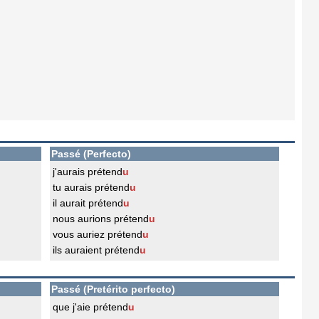
Passé (Perfecto)
j'aurais prétend
u
tu aurais prétend
u
il aurait prétend
u
nous aurions prétend
u
vous auriez prétend
u
ils auraient prétend
u
Passé (Pretérito perfecto)
que j'aie prétend
u