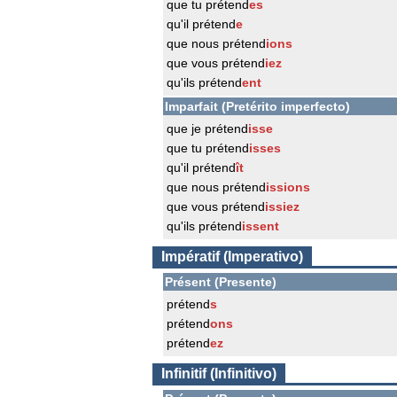
que tu prétend
es
qu'il prétend
e
que nous prétend
ions
que vous prétend
iez
qu'ils prétend
ent
Imparfait (Pretérito imperfecto)
que je prétend
isse
que tu prétend
isses
qu'il prétend
ît
que nous prétend
issions
que vous prétend
issiez
qu'ils prétend
issent
Impératif (Imperativo)
Présent (Presente)
prétend
s
prétend
ons
prétend
ez
Infinitif (Infinitivo)