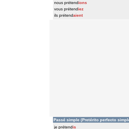
nous prétend
ions
vous prétend
iez
ils prétend
aient
Passé simple (Pretérito perfecto simpl
je prétend
is