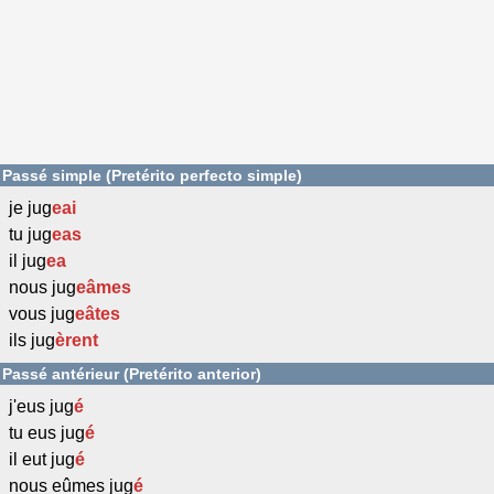
Passé simple (Pretérito perfecto simple)
je jug
eai
tu jug
eas
il jug
ea
nous jug
eâmes
vous jug
eâtes
ils jug
èrent
Passé antérieur (Pretérito anterior)
j'eus jug
é
tu eus jug
é
il eut jug
é
nous eûmes jug
é