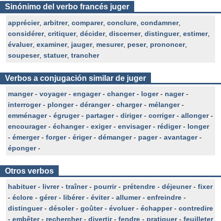
Sinónimo del verbo francés juger
apprécier
,
arbitrer
,
comparer
,
conclure
,
condamner
,
considérer
,
critiquer
,
décider
,
discerner
,
distinguer
,
estimer
,
évaluer
,
examiner
,
jauger
,
mesurer
,
peser
,
prononcer
,
soupeser
,
statuer
,
trancher
Verbos a conjugación similar de juger
manger
-
voyager
-
engager
-
changer
-
loger
-
nager
-
interroger
-
plonger
-
déranger
-
charger
-
mélanger
-
emménager
-
égruger
-
partager
-
diriger
-
corriger
-
allonger
-
encourager
-
échanger
-
exiger
-
envisager
-
rédiger
-
longer
-
émerger
-
forger
-
ériger
-
démanger
-
pager
-
avantager
-
éponger
-
Otros verbos
habituer
-
livrer
-
traîner
-
pourrir
-
prétendre
-
déjeuner
-
fixer
-
éclore
-
gérer
-
libérer
-
éviter
-
allumer
-
enfreindre
-
distinguer
-
désoler
-
goûter
-
évoluer
-
échapper
-
contredire
-
embêter
-
rechercher
-
divertir
-
fendre
-
pratiquer
-
feuilleter