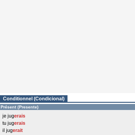
Conditionnel (Condicional)
Présent (Presente)
je jug
erais
tu jug
erais
il jug
erait