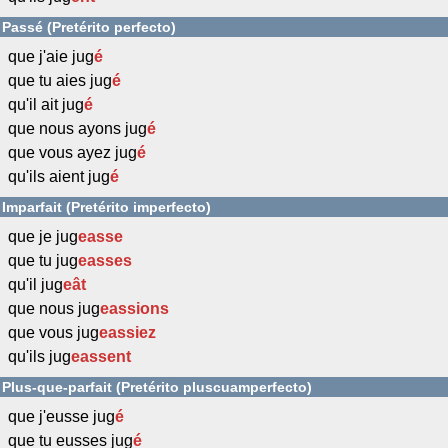
Passé (Pretérito perfecto)
que j'aie jug
é
que tu aies jug
é
qu'il ait jug
é
que nous ayons jug
é
que vous ayez jug
é
qu'ils aient jug
é
Imparfait (Pretérito imperfecto)
que je jug
easse
que tu jug
easses
qu'il jug
eât
que nous jug
eassions
que vous jug
eassiez
qu'ils jug
eassent
Plus-que-parfait (Pretérito pluscuamperfecto)
que j'eusse jug
é
que tu eusses jug
é