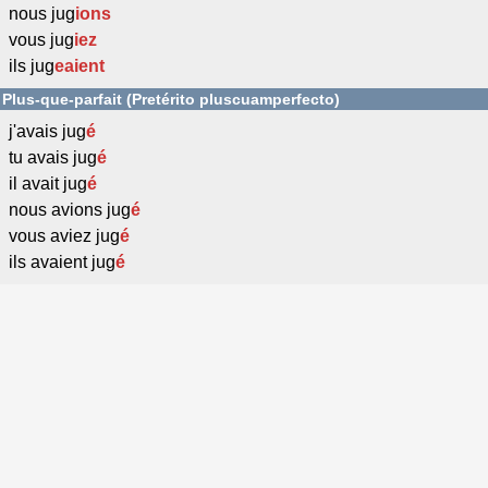
nous jug
ions
vous jug
iez
ils jug
eaient
Plus-que-parfait (Pretérito pluscuamperfecto)
j'avais jug
é
tu avais jug
é
il avait jug
é
nous avions jug
é
vous aviez jug
é
ils avaient jug
é