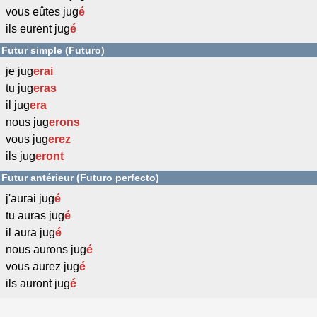
vous eûtes jug
é
ils eurent jug
é
Futur simple (Futuro)
je jug
erai
tu jug
eras
il jug
era
nous jug
erons
vous jug
erez
ils jug
eront
Futur antérieur (Futuro perfecto)
j'aurai jug
é
tu auras jug
é
il aura jug
é
nous aurons jug
é
vous aurez jug
é
ils auront jug
é