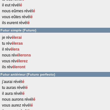
il eut révél
é
nous eûmes révél
é
vous eûtes révél
é
ils eurent révél
é
Futur simple (Futuro)
je rév
é
l
erai
tu rév
é
l
eras
il rév
é
l
era
nous rév
é
l
erons
vous rév
é
l
erez
ils rév
é
l
eront
Futur antérieur (Futuro perfecto)
j'aurai révél
é
tu auras révél
é
il aura révél
é
nous aurons révél
é
vous aurez révél
é