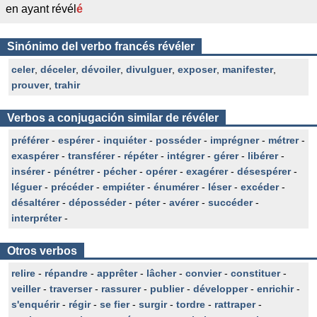
en ayant révél
é
Sinónimo del verbo francés révéler
celer
,
déceler
,
dévoiler
,
divulguer
,
exposer
,
manifester
,
prouver
,
trahir
Verbos a conjugación similar de révéler
préférer
-
espérer
-
inquiéter
-
posséder
-
imprégner
-
métrer
-
exaspérer
-
transférer
-
répéter
-
intégrer
-
gérer
-
libérer
-
insérer
-
pénétrer
-
pécher
-
opérer
-
exagérer
-
désespérer
-
léguer
-
précéder
-
empiéter
-
énumérer
-
léser
-
excéder
-
désaltérer
-
déposséder
-
péter
-
avérer
-
succéder
-
interpréter
-
Otros verbos
relire
-
répandre
-
apprêter
-
lâcher
-
convier
-
constituer
-
veiller
-
traverser
-
rassurer
-
publier
-
développer
-
enrichir
-
s'enquérir
-
régir
-
se fier
-
surgir
-
tordre
-
rattraper
-