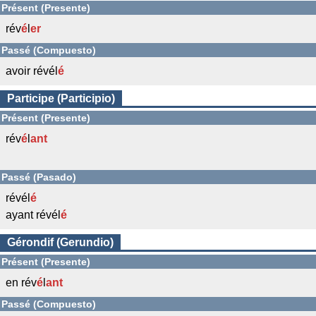
Présent (Presente)
rév
é
l
er
Passé (Compuesto)
avoir révél
é
Participe (Participio)
Présent (Presente)
rév
é
l
ant
Passé (Pasado)
révél
é
ayant révél
é
Gérondif (Gerundio)
Présent (Presente)
en rév
é
l
ant
Passé (Compuesto)