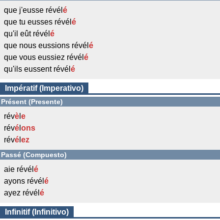
que j'eusse révél
é
que tu eusses révél
é
qu'il eût révél
é
que nous eussions révél
é
que vous eussiez révél
é
qu'ils eussent révél
é
Impératif (Imperativo)
Présent (Presente)
rév
è
l
e
rév
é
l
ons
rév
é
l
ez
Passé (Compuesto)
aie révél
é
ayons révél
é
ayez révél
é
Infinitif (Infinitivo)