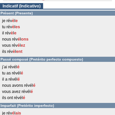
Indicatif (Indicativo)
Présent (Presente)
je rév
è
l
e
tu rév
è
l
es
il rév
è
l
e
nous rév
é
l
ons
vous rév
é
l
ez
ils rév
è
l
ent
Passé composé (Pretérito perfecto compuesto)
j'ai révél
é
tu as révél
é
il a révél
é
nous avons révél
é
vous avez révél
é
ils ont révél
é
Imparfait (Pretérito imperfecto)
je rév
é
l
ais