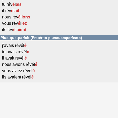
tu rév
é
l
ais
il rév
é
l
ait
nous rév
é
l
ions
vous rév
é
l
iez
ils rév
é
l
aient
Plus-que-parfait (Pretérito pluscuamperfecto)
j'avais révél
é
tu avais révél
é
il avait révél
é
nous avions révél
é
vous aviez révél
é
ils avaient révél
é