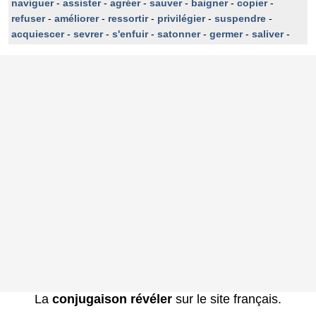
naviguer
-
assister
-
agréer
-
sauver
-
baigner
-
copier
-
refuser
-
améliorer
-
ressortir
-
privilégier
-
suspendre
-
acquiescer
-
sevrer
-
s'enfuir
-
satonner
-
germer
-
saliver
-
La
conjugaison révéler
sur le site français.