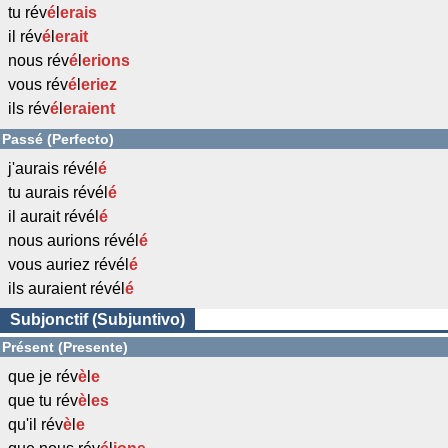
tu rév
é
l
erais
il rév
é
l
erait
nous rév
é
l
erions
vous rév
é
l
eriez
ils rév
é
l
eraient
Passé (Perfecto)
j'aurais révél
é
tu aurais révél
é
il aurait révél
é
nous aurions révél
é
vous auriez révél
é
ils auraient révél
é
Subjonctif (Subjuntivo)
Présent (Presente)
que je rév
è
l
e
que tu rév
è
l
es
qu'il rév
è
l
e