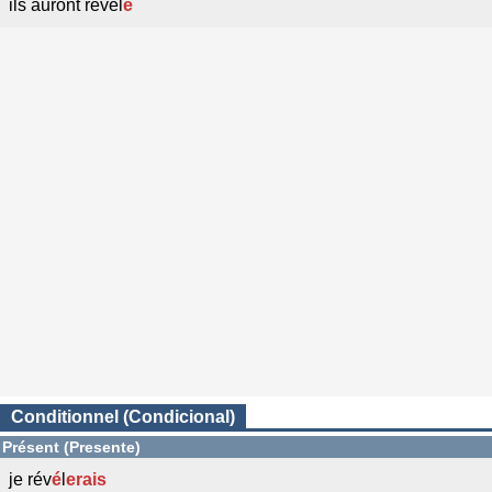
ils auront révél
é
Conditionnel (Condicional)
Présent (Presente)
je rév
é
l
erais