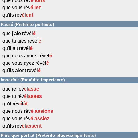
que nous rév
é
l
ions
que vous rév
é
l
iez
qu'ils rév
è
l
ent
Passé (Pretérito perfecto)
que j'aie révél
é
que tu aies révél
é
qu'il ait révél
é
que nous ayons révél
é
que vous ayez révél
é
qu'ils aient révél
é
Imparfait (Pretérito imperfecto)
que je rév
é
l
asse
que tu rév
é
l
asses
qu'il rév
é
l
ât
que nous rév
é
l
assions
que vous rév
é
l
assiez
qu'ils rév
é
l
assent
Plus-que-parfait (Pretérito pluscuamperfecto)