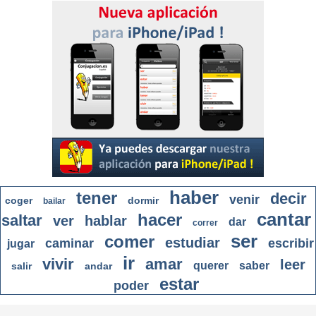
haber
tener
decir
venir
coger
dormir
bailar
cantar
hacer
saltar
ver
hablar
dar
correr
ser
comer
estudiar
caminar
escribir
jugar
ir
vivir
amar
leer
querer
saber
salir
andar
estar
poder