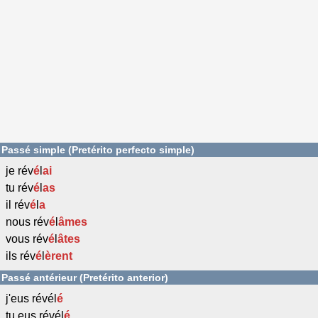
Passé simple (Pretérito perfecto simple)
je rév
é
l
ai
tu rév
é
l
as
il rév
é
l
a
nous rév
é
l
âmes
vous rév
é
l
âtes
ils rév
é
l
èrent
Passé antérieur (Pretérito anterior)
j'eus révél
é
tu eus révél
é