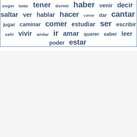
haber
tener
decir
venir
coger
dormir
bailar
cantar
hacer
saltar
ver
hablar
dar
correr
ser
comer
estudiar
caminar
escribir
jugar
ir
vivir
amar
leer
querer
saber
salir
andar
estar
poder