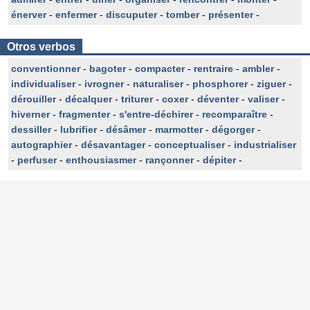
énerver
-
enfermer
-
discuputer
-
tomber
-
présenter
-
Otros verbos
conventionner
-
bagoter
-
compacter
-
rentraire
-
ambler
-
individualiser
-
ivrogner
-
naturaliser
-
phosphorer
-
ziguer
-
dérouiller
-
décalquer
-
triturer
-
coxer
-
déventer
-
valiser
-
hiverner
-
fragmenter
-
s'entre-déchirer
-
recomparaître
-
dessiller
-
lubrifier
-
désâmer
-
marmotter
-
dégorger
-
autographier
-
désavantager
-
conceptualiser
-
industrialiser
-
perfuser
-
enthousiasmer
-
rançonner
-
dépiter
-