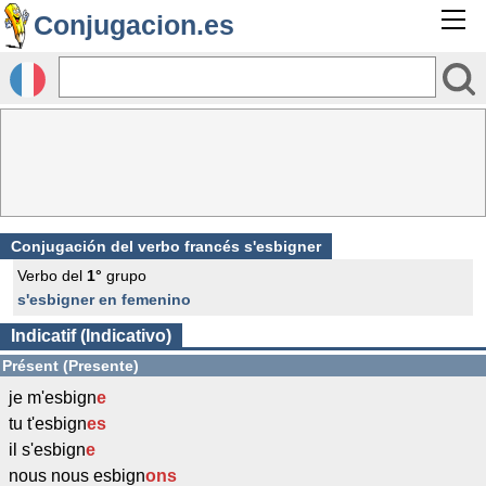
Conjugacion.es
Conjugación del verbo francés
s'esbigner
Verbo del
1°
grupo
s'esbigner en femenino
Indicatif (Indicativo)
Présent (Presente)
je m'esbign
e
tu t'esbign
es
il s'esbign
e
nous nous esbign
ons