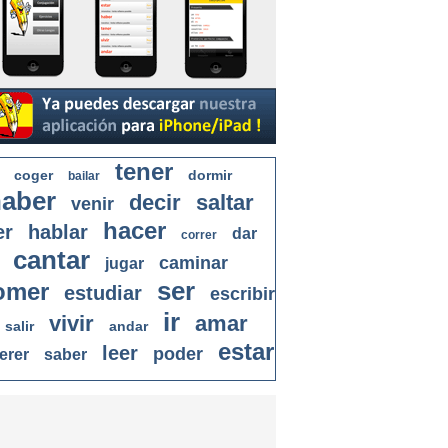
tener
coger
dormir
bailar
aber
decir
saltar
venir
hacer
er
hablar
dar
correr
cantar
caminar
jugar
ser
omer
estudiar
escribir
ir
vivir
amar
salir
andar
estar
leer
poder
erer
saber