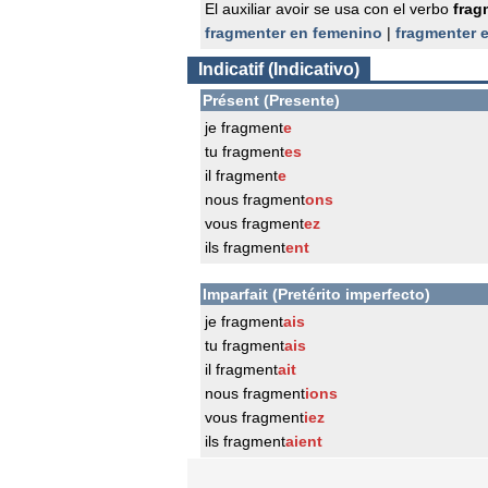
El auxiliar avoir se usa con el verbo
frag
fragmenter en femenino
|
fragmenter 
Indicatif (Indicativo)
Présent (Presente)
je fragment
e
tu fragment
es
il fragment
e
nous fragment
ons
vous fragment
ez
ils fragment
ent
Imparfait (Pretérito imperfecto)
je fragment
ais
tu fragment
ais
il fragment
ait
nous fragment
ions
vous fragment
iez
ils fragment
aient