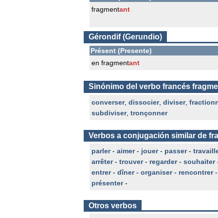
fragment
ant
Gérondif (Gerundio)
Présent (Presente)
en fragment
ant
Sinónimo del verbo francés fragme
converser
,
dissocier
,
diviser
,
fraction
subdiviser
,
tronçonner
Verbos a conjugación similar de f
parler
-
aimer
-
jouer
-
passer
-
travaill
arrêter
-
trouver
-
regarder
-
souhaiter
entrer
-
dîner
-
organiser
-
rencontrer
présenter
-
Otros verbos