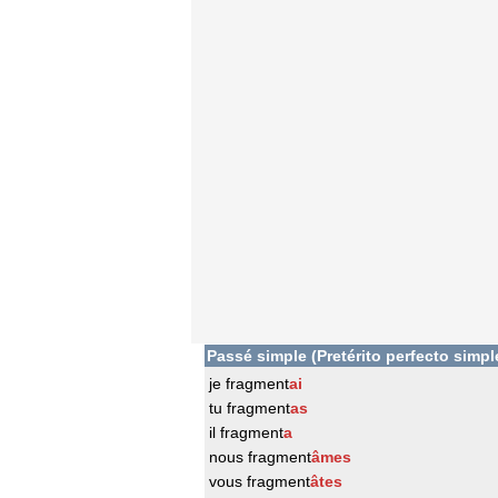
Passé simple (Pretérito perfecto simpl
je fragment
ai
tu fragment
as
il fragment
a
nous fragment
âmes
vous fragment
âtes