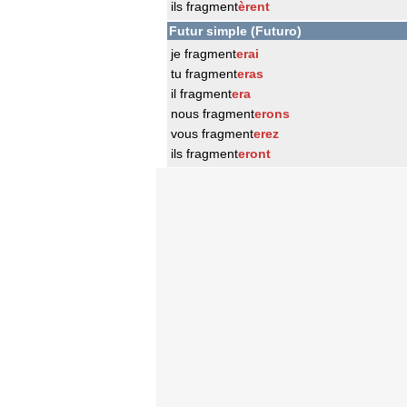
ils fragment
èrent
Futur simple (Futuro)
je fragment
erai
tu fragment
eras
il fragment
era
nous fragment
erons
vous fragment
erez
ils fragment
eront