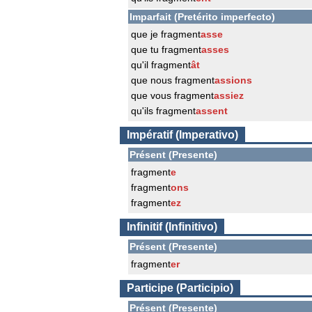
Imparfait (Pretérito imperfecto)
que je fragment
asse
que tu fragment
asses
qu'il fragment
ât
que nous fragment
assions
que vous fragment
assiez
qu'ils fragment
assent
Impératif (Imperativo)
Présent (Presente)
fragment
e
fragment
ons
fragment
ez
Infinitif (Infinitivo)
Présent (Presente)
fragment
er
Participe (Participio)
Présent (Presente)