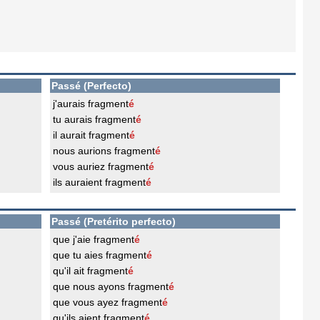
Passé (Perfecto)
j'aurais fragment
é
tu aurais fragment
é
il aurait fragment
é
nous aurions fragment
é
vous auriez fragment
é
ils auraient fragment
é
Passé (Pretérito perfecto)
que j'aie fragment
é
que tu aies fragment
é
qu'il ait fragment
é
que nous ayons fragment
é
que vous ayez fragment
é
qu'ils aient fragment
é