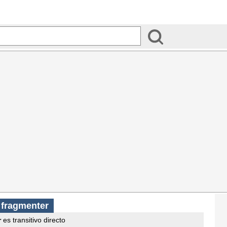
s
fragmenter
r
es transitivo directo