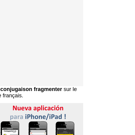
a
conjugaison fragmenter
sur le
e français.