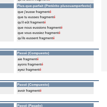
Plus-que-parfait (Pretérito pluscuamperfecto)
que j'eusse fragment
é
que tu eusses fragment
é
qu'il eût fragment
é
que nous eussions fragment
é
que vous eussiez fragment
é
qu'ils eussent fragment
é
Passé (Compuesto)
aie fragment
é
ayons fragment
é
ayez fragment
é
Passé (Compuesto)
avoir fragment
é
Passé (Pasado)