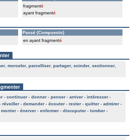
fragment
é
ayant fragment
é
Passé (Compuesto)
en ayant fragment
é
nter
ner
,
morceler
,
parcelliser
,
partager
,
scinder
,
sectionner
,
ragmenter
er
-
continuer
-
donner
-
penser
-
arriver
-
intéresser
-
-
réveiller
-
demander
-
écouter
-
rester
-
quitter
-
admirer
-
-
monter
-
énerver
-
enfermer
-
discuputer
-
tomber
-