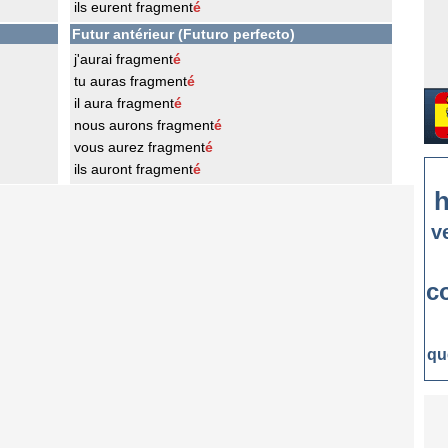
ils eurent fragment
é
Futur antérieur (Futuro perfecto)
j'aurai fragment
é
tu auras fragment
é
il aura fragment
é
nous aurons fragment
é
vous aurez fragment
é
ils auront fragment
é
h
v
c
qu