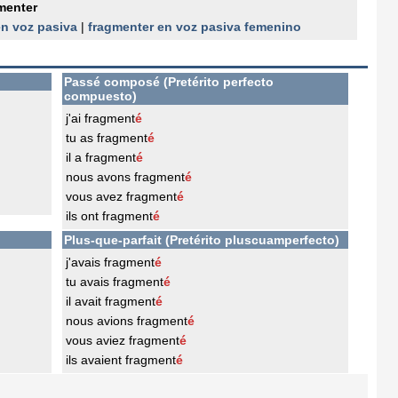
menter
en voz pasiva
|
fragmenter en voz pasiva femenino
Passé composé (Pretérito perfecto
compuesto)
j'ai fragment
é
tu as fragment
é
il a fragment
é
nous avons fragment
é
vous avez fragment
é
ils ont fragment
é
Plus-que-parfait (Pretérito pluscuamperfecto)
j'avais fragment
é
tu avais fragment
é
il avait fragment
é
nous avions fragment
é
vous aviez fragment
é
ils avaient fragment
é