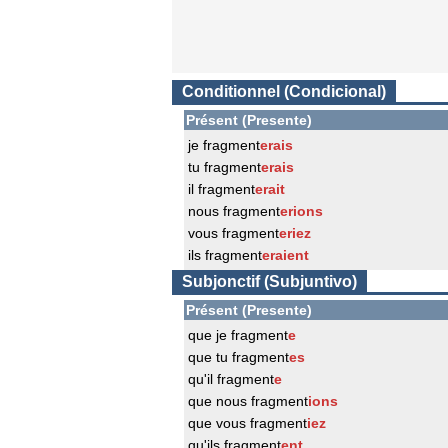
Conditionnel (Condicional)
Présent (Presente)
je fragment
erais
tu fragment
erais
il fragment
erait
nous fragment
erions
vous fragment
eriez
ils fragment
eraient
Subjonctif (Subjuntivo)
Présent (Presente)
que je fragment
e
que tu fragment
es
qu'il fragment
e
que nous fragment
ions
que vous fragment
iez
qu'ils fragment
ent