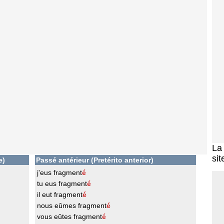
L
sit
e)
Passé antérieur (Pretérito anterior)
j'eus fragment
é
tu eus fragment
é
il eut fragment
é
nous eûmes fragment
é
vous eûtes fragment
é