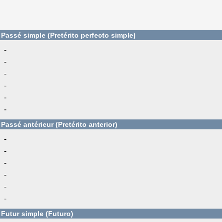
Passé simple (Pretérito perfecto simple)
-
-
-
-
-
-
Passé antérieur (Pretérito anterior)
-
-
-
-
-
-
Futur simple (Futuro)