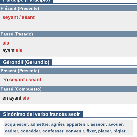
Présent (Presente)
seyant / séant
Passé (Pasado)
sis
ayant
sis
Gérondif (Gerundio)
Présent (Presente)
en
seyant / séant
Passé (Compuesto)
en ayant
sis
Sinónimo del verbo francés seoir
acquiescer
,
admettre
,
agréer
,
appartenir
,
asseoir
,
avouer
,
cadrer
,
concéder
,
confesser
,
convenir
,
fixer
,
placer
,
régler