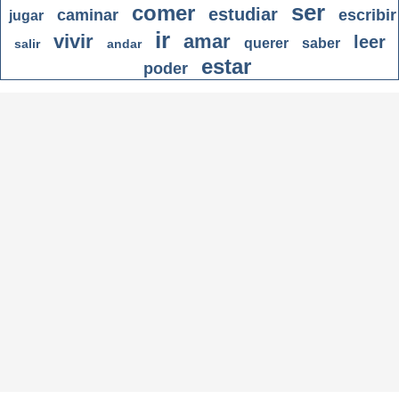
ser
comer
estudiar
caminar
escribir
jugar
ir
vivir
amar
leer
querer
saber
salir
andar
estar
poder