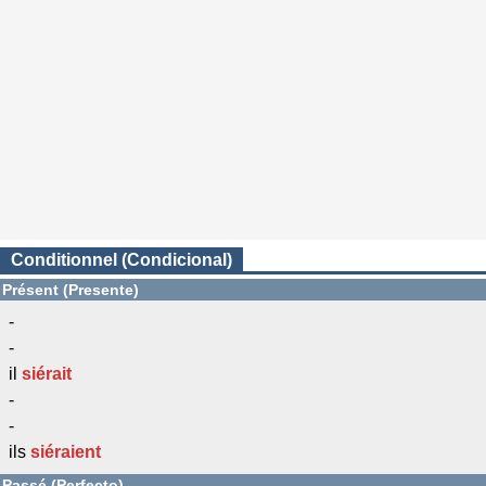
Conditionnel (Condicional)
Présent (Presente)
-
-
il
siérait
-
-
ils
siéraient
Passé (Perfecto)