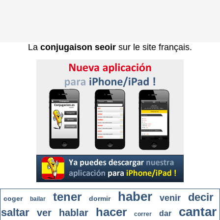
La
conjugaison seoir
sur le site français.
haber
tener
decir
venir
coger
dormir
bailar
cantar
hacer
saltar
ver
hablar
dar
correr