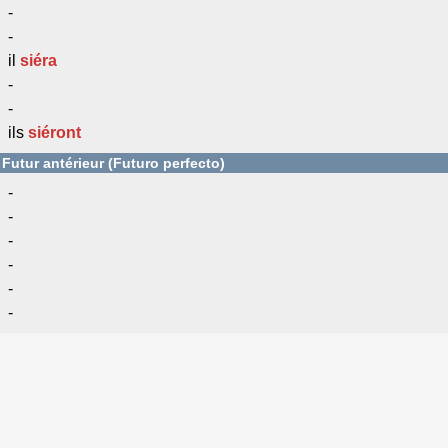
-
-
il
siéra
-
-
ils
siéront
Futur antérieur (Futuro perfecto)
-
-
-
-
-
-