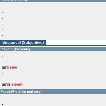
-
-
-
-
-
-
Subjonctif (Subjuntivo)
Présent (Presente)
-
-
qu'il
siée
-
-
qu'ils
siéent
Passé (Pretérito perfecto)
-
-