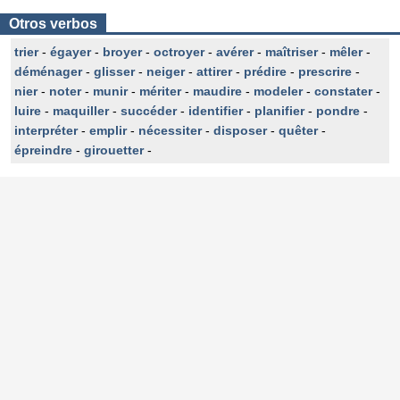
Otros verbos
trier
-
égayer
-
broyer
-
octroyer
-
avérer
-
maîtriser
-
mêler
-
déménager
-
glisser
-
neiger
-
attirer
-
prédire
-
prescrire
-
nier
-
noter
-
munir
-
mériter
-
maudire
-
modeler
-
constater
-
luire
-
maquiller
-
succéder
-
identifier
-
planifier
-
pondre
-
interpréter
-
emplir
-
nécessiter
-
disposer
-
quêter
-
épreindre
-
girouetter
-