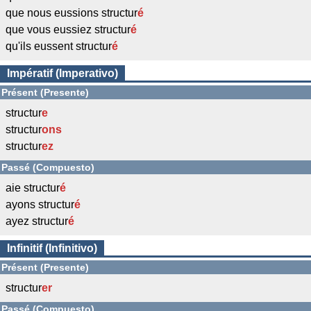
que nous eussions structur
é
que vous eussiez structur
é
qu'ils eussent structur
é
Impératif (Imperativo)
Présent (Presente)
structur
e
structur
ons
structur
ez
Passé (Compuesto)
aie structur
é
ayons structur
é
ayez structur
é
Infinitif (Infinitivo)
Présent (Presente)
structur
er
Passé (Compuesto)