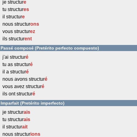
je structur
e
tu structur
es
il structur
e
nous structur
ons
vous structur
ez
ils structur
ent
Passé composé (Pretérito perfecto compuesto)
j'ai structur
é
tu as structur
é
il a structur
é
nous avons structur
é
vous avez structur
é
ils ont structur
é
Imparfait (Pretérito imperfecto)
je structur
ais
tu structur
ais
il structur
ait
nous structur
ions