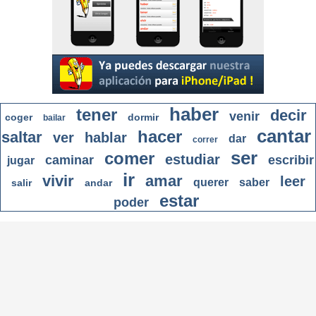
haber
tener
decir
venir
coger
dormir
bailar
cantar
hacer
saltar
ver
hablar
dar
correr
ser
comer
estudiar
caminar
escribir
jugar
ir
vivir
amar
leer
querer
saber
salir
andar
estar
poder