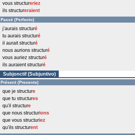
vous structur
eriez
ils structur
eraient
Passé (Perfecto)
j'aurais structur
é
tu aurais structur
é
il aurait structur
é
nous aurions structur
é
vous auriez structur
é
ils auraient structur
é
Subjonctif (Subjuntivo)
Présent (Presente)
que je structur
e
que tu structur
es
qu'il structur
e
que nous structur
ions
que vous structur
iez
qu'ils structur
ent