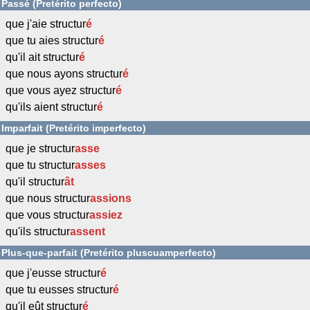
Passé (Pretérito perfecto)
que j'aie structur
é
que tu aies structur
é
qu'il ait structur
é
que nous ayons structur
é
que vous ayez structur
é
qu'ils aient structur
é
Imparfait (Pretérito imperfecto)
que je structur
asse
que tu structur
asses
qu'il structur
ât
que nous structur
assions
que vous structur
assiez
qu'ils structur
assent
Plus-que-parfait (Pretérito pluscuamperfecto)
que j'eusse structur
é
que tu eusses structur
é
qu'il eût structur
é