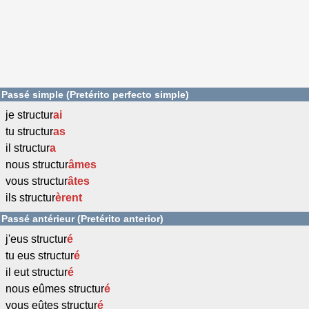
Passé simple (Pretérito perfecto simple)
je structur
ai
tu structur
as
il structur
a
nous structur
âmes
vous structur
âtes
ils structur
èrent
Passé antérieur (Pretérito anterior)
j'eus structur
é
tu eus structur
é
il eut structur
é
nous eûmes structur
é
vous eûtes structur
é