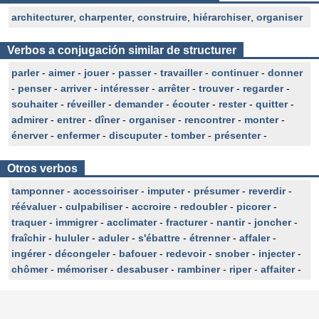
architecturer
,
charpenter
,
construire
,
hiérarchiser
,
organiser
Verbos a conjugación similar de structurer
parler
-
aimer
-
jouer
-
passer
-
travailler
-
continuer
-
donner
-
penser
-
arriver
-
intéresser
-
arrêter
-
trouver
-
regarder
-
souhaiter
-
réveiller
-
demander
-
écouter
-
rester
-
quitter
-
admirer
-
entrer
-
dîner
-
organiser
-
rencontrer
-
monter
-
énerver
-
enfermer
-
discuputer
-
tomber
-
présenter
-
Otros verbos
tamponner
-
accessoiriser
-
imputer
-
présumer
-
reverdir
-
réévaluer
-
culpabiliser
-
accroire
-
redoubler
-
picorer
-
traquer
-
immigrer
-
acclimater
-
fracturer
-
nantir
-
joncher
-
fraîchir
-
hululer
-
aduler
-
s'ébattre
-
étrenner
-
affaler
-
ingérer
-
décongeler
-
bafouer
-
redevoir
-
snober
-
injecter
-
chômer
-
mémoriser
-
desabuser
-
rambiner
-
riper
-
affaiter
-