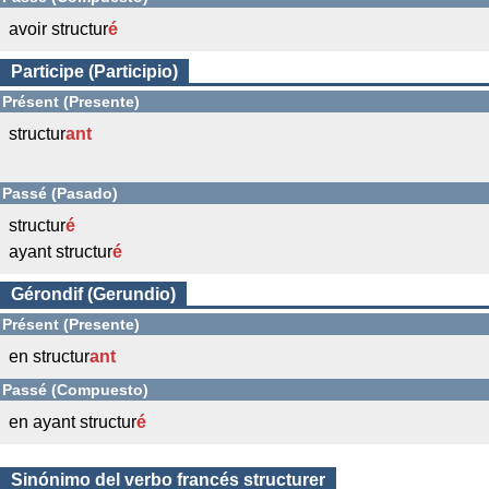
avoir structur
é
Participe (Participio)
Présent (Presente)
structur
ant
Passé (Pasado)
structur
é
ayant structur
é
Gérondif (Gerundio)
Présent (Presente)
en structur
ant
Passé (Compuesto)
en ayant structur
é
Sinónimo del verbo francés structurer