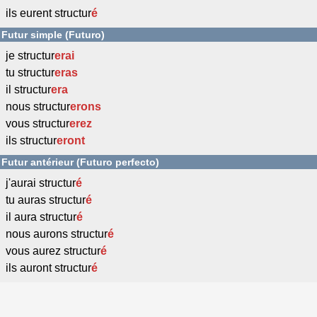
ils eurent structur
é
Futur simple (Futuro)
je structur
erai
tu structur
eras
il structur
era
nous structur
erons
vous structur
erez
ils structur
eront
Futur antérieur (Futuro perfecto)
j'aurai structur
é
tu auras structur
é
il aura structur
é
nous aurons structur
é
vous aurez structur
é
ils auront structur
é