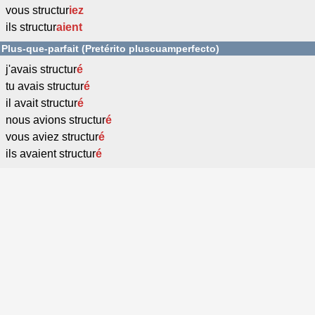
vous structur
iez
ils structur
aient
Plus-que-parfait (Pretérito pluscuamperfecto)
j'avais structur
é
tu avais structur
é
il avait structur
é
nous avions structur
é
vous aviez structur
é
ils avaient structur
é