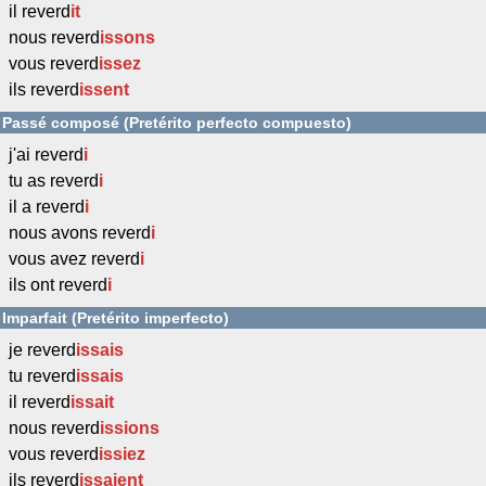
il reverd
it
nous reverd
issons
vous reverd
issez
ils reverd
issent
Passé composé (Pretérito perfecto compuesto)
j'ai reverd
i
tu as reverd
i
il a reverd
i
nous avons reverd
i
vous avez reverd
i
ils ont reverd
i
Imparfait (Pretérito imperfecto)
je reverd
issais
tu reverd
issais
il reverd
issait
nous reverd
issions
vous reverd
issiez
ils reverd
issaient