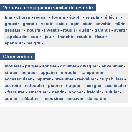
Verbos a conjugación similar de reverdir
finir
-
choisir
-
réussir
-
fournir
-
établir
-
remplir
-
réfléchir
-
grossir
-
grandir
-
verdir
-
saisir
-
agir
-
bâtir
-
envahir
-
mûrir
-
dessaisir
-
nourrir
-
investir
-
rougir
-
guérir
-
garantir
-
avertir
-
applaudir
-
punir
-
jouir
-
franchir
-
rétablir
-
fleurir
-
épanouir
-
maigrir
-
Otros verbos
modérer
-
purger
-
sonder
-
gommer
-
divaguer
-
envenimer
-
siroter
-
enjouer
-
appairer
-
enrouler
-
tamponner
-
accessoiriser
-
imputer
-
présumer
-
réévaluer
-
culpabiliser
-
accroire
-
redoubler
-
picorer
-
traquer
-
immigrer
-
acclimater
-
fracturer
-
structurer
-
nantir
-
joncher
-
fraîchir
-
hululer
-
aduler
-
s'ébattre
-
limousiner
-
encaver
-
démordre
-