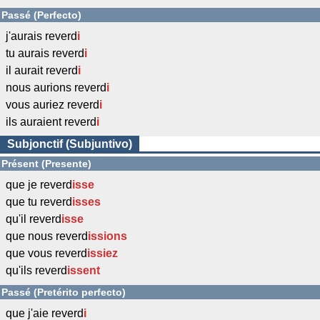
Passé (Perfecto)
j'aurais reverd
i
tu aurais reverd
i
il aurait reverd
i
nous aurions reverd
i
vous auriez reverd
i
ils auraient reverd
i
Subjonctif (Subjuntivo)
Présent (Presente)
que je reverd
isse
que tu reverd
isses
qu'il reverd
isse
que nous reverd
issions
que vous reverd
issiez
qu'ils reverd
issent
Passé (Pretérito perfecto)
que j'aie reverd
i