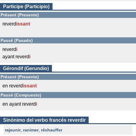
Participe (Participio)
Présent (Presente)
reverd
issant
Passé (Pasado)
reverd
i
ayant reverd
i
Gérondif (Gerundio)
Présent (Presente)
en reverd
issant
Passé (Compuesto)
en ayant reverd
i
Sinónimo del verbo francés reverdir
rajeunir
,
ranimer
,
réchauffer