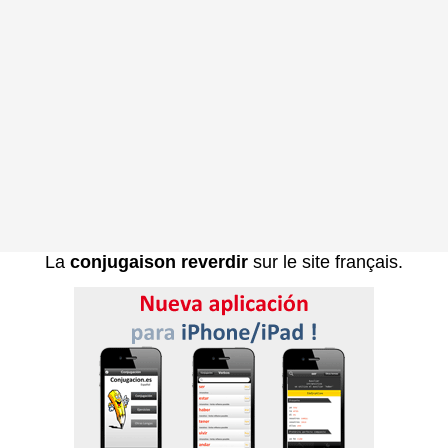
La
conjugaison reverdir
sur le site français.