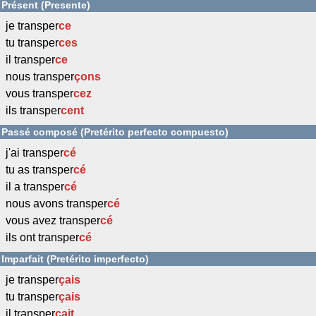
Présent (Presente)
je transper
ce
tu transper
ces
il transper
ce
nous transper
çons
vous transper
cez
ils transper
cent
Passé composé (Pretérito perfecto compuesto)
j'ai transper
cé
tu as transper
cé
il a transper
cé
nous avons transper
cé
vous avez transper
cé
ils ont transper
cé
Imparfait (Pretérito imperfecto)
je transper
çais
tu transper
çais
il transper
çait