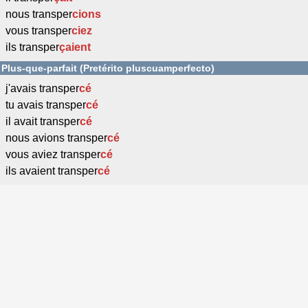
nous transper
cions
vous transper
ciez
ils transper
çaient
Plus-que-parfait (Pretérito pluscuamperfecto)
j'avais transper
cé
tu avais transper
cé
il avait transper
cé
nous avions transper
cé
vous aviez transper
cé
ils avaient transper
cé