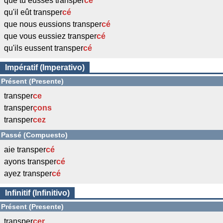
que tu eusses transper
cé
qu'il eût transper
cé
que nous eussions transper
cé
que vous eussiez transper
cé
qu'ils eussent transper
cé
Impératif (Imperativo)
Présent (Presente)
transper
ce
transper
çons
transper
cez
Passé (Compuesto)
aie transper
cé
ayons transper
cé
ayez transper
cé
Infinitif (Infinitivo)
Présent (Presente)
transper
cer