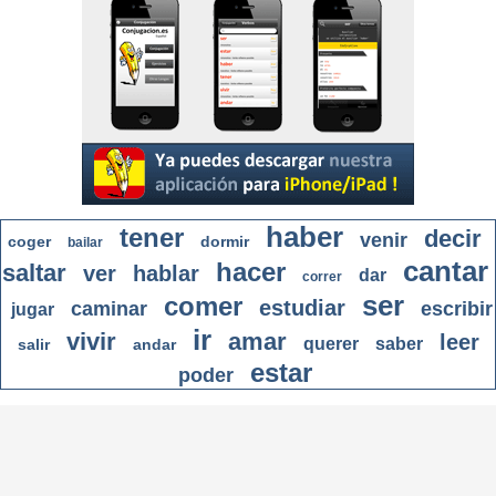
haber
tener
decir
venir
coger
dormir
bailar
cantar
hacer
saltar
ver
hablar
dar
correr
ser
comer
estudiar
caminar
escribir
jugar
ir
vivir
amar
leer
querer
saber
salir
andar
estar
poder