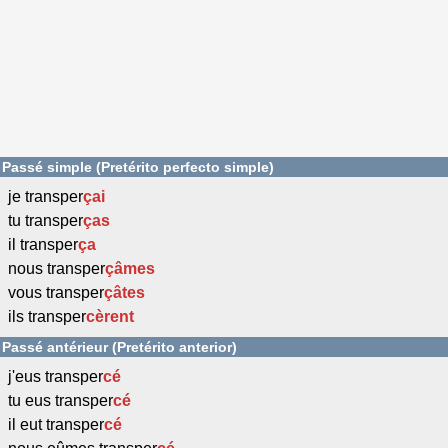
Passé simple (Pretérito perfecto simple)
je transper
çai
tu transper
ças
il transper
ça
nous transper
çâmes
vous transper
çâtes
ils transper
cèrent
Passé antérieur (Pretérito anterior)
j'eus transper
cé
tu eus transper
cé
il eut transper
cé