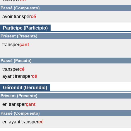
Passé (Compuesto)
avoir transper
cé
Participe (Participio)
Présent (Presente)
transper
çant
Passé (Pasado)
transper
cé
ayant transper
cé
Gérondif (Gerundio)
Présent (Presente)
en transper
çant
Passé (Compuesto)
en ayant transper
cé