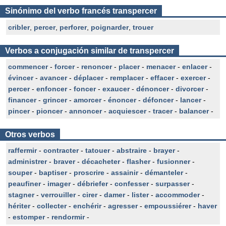
Sinónimo del verbo francés transpercer
cribler
,
percer
,
perforer
,
poignarder
,
trouer
Verbos a conjugación similar de transpercer
commencer
-
forcer
-
renoncer
-
placer
-
menacer
-
enlacer
-
évincer
-
avancer
-
déplacer
-
remplacer
-
effacer
-
exercer
-
percer
-
enfoncer
-
foncer
-
exaucer
-
dénoncer
-
divorcer
-
financer
-
grincer
-
amorcer
-
énoncer
-
défoncer
-
lancer
-
pincer
-
pioncer
-
annoncer
-
acquiescer
-
tracer
-
balancer
-
Otros verbos
raffermir
-
contracter
-
tatouer
-
abstraire
-
brayer
-
administrer
-
braver
-
décacheter
-
flasher
-
fusionner
-
souper
-
baptiser
-
proscrire
-
assainir
-
démanteler
-
peaufiner
-
imager
-
débriefer
-
confesser
-
surpasser
-
stagner
-
verrouiller
-
cirer
-
damer
-
lister
-
accommoder
-
hériter
-
collecter
-
enchérir
-
agresser
-
empoussiérer
-
haver
-
estomper
-
rendormir
-