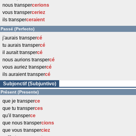
nous transper
cerions
vous transper
ceriez
ils transper
ceraient
Passé (Perfecto)
j'aurais transper
cé
tu aurais transper
cé
il aurait transper
cé
nous aurions transper
cé
vous auriez transper
cé
ils auraient transper
cé
Subjonctif (Subjuntivo)
Présent (Presente)
que je transper
ce
que tu transper
ces
qu'il transper
ce
que nous transper
cions
que vous transper
ciez