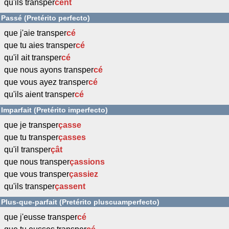
qu'ils transper
cent
Passé (Pretérito perfecto)
que j'aie transper
cé
que tu aies transper
cé
qu'il ait transper
cé
que nous ayons transper
cé
que vous ayez transper
cé
qu'ils aient transper
cé
Imparfait (Pretérito imperfecto)
que je transper
çasse
que tu transper
çasses
qu'il transper
çât
que nous transper
çassions
que vous transper
çassiez
qu'ils transper
çassent
Plus-que-parfait (Pretérito pluscuamperfecto)
que j'eusse transper
cé