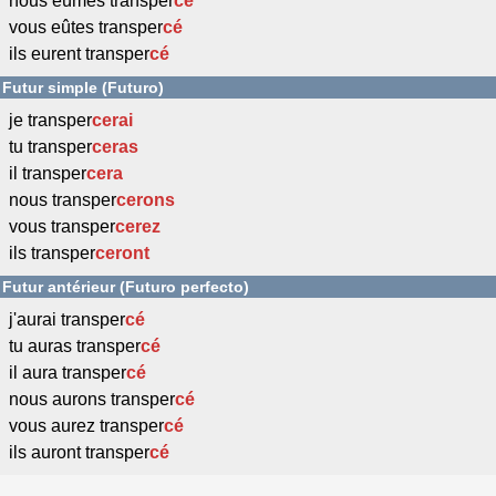
nous eûmes transper
cé
vous eûtes transper
cé
ils eurent transper
cé
Futur simple (Futuro)
je transper
cerai
tu transper
ceras
il transper
cera
nous transper
cerons
vous transper
cerez
ils transper
ceront
Futur antérieur (Futuro perfecto)
j'aurai transper
cé
tu auras transper
cé
il aura transper
cé
nous aurons transper
cé
vous aurez transper
cé
ils auront transper
cé